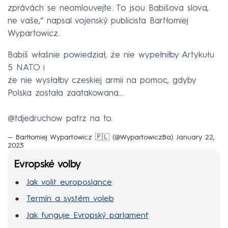
zprávách se neomlouvejte. To jsou Babišova slova,
ne vaše,“ napsal vojenský publicista Bartłomiej
Wypartowicz.
Babiš właśnie powiedział, że nie wypełniłby Artykułu
5 NATO i
że nie wysłałby czeskiej armii na pomoc, gdyby
Polska została zaatakowana…
@tdjedruchow patrz na to.
— Bartłomiej Wypartowicz 🇵🇱 (@WypartowiczBa)
January 22,
2023
Evropské volby
Jak volit europoslance
Termín a systém voleb
Jak funguje Evropský parlament