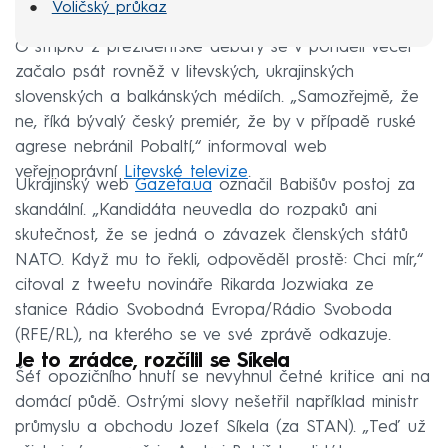
Voličský průkaz
O střípku z prezidentské debaty se v pondělí večer
začalo psát rovněž v litevských, ukrajinských
slovenských a balkánských médiích. „Samozřejmě, že
ne, říká bývalý český premiér, že by v případě ruské
agrese nebránil Pobaltí,“ informoval web
veřejnoprávní
Litevské televize
.
Ukrajinský web
Gazeta.ua
označil Babišův postoj za
skandální. „Kandidáta neuvedla do rozpaků ani
skutečnost, že se jedná o závazek členských států
NATO. Když mu to řekli, odpověděl prostě: Chci mír,“
citoval z tweetu novináře Rikarda Jozwiaka ze
stanice Rádio Svobodná Evropa/Rádio Svoboda
(RFE/RL), na kterého se ve své zprávě odkazuje.
Je to zrádce, rozčílil se Síkela
Šéf opozičního hnutí se nevyhnul četné kritice ani na
domácí půdě. Ostrými slovy nešetřil například ministr
průmyslu a obchodu Jozef Síkela (za STAN). „Teď už