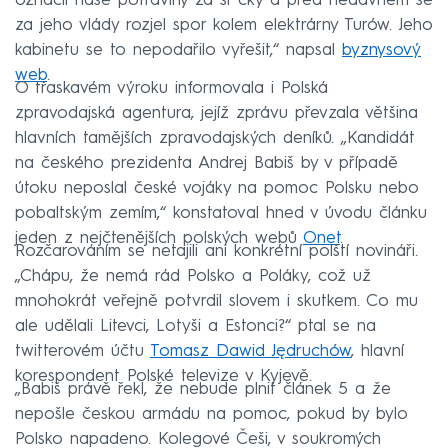
označil naše potraviny za sr*čky a před nedávnem se
za jeho vlády rozjel spor kolem elektrárny Turów. Jeho
kabinetu se to nepodařilo vyřešit,“ napsal
byznysový
web
.
O třaskavém výroku informovala i Polská
zpravodajská agentura, jejíž zprávu převzala většina
hlavních tamějších zpravodajských deníků. „Kandidát
na českého prezidenta Andrej Babiš by v případě
útoku neposlal české vojáky na pomoc Polsku nebo
pobaltským zemím,“ konstatoval hned v úvodu článku
jeden z nejčtenějších polských webů
Onet
.
Rozčarováním se netajili ani konkrétní polští novináři.
„Chápu, že nemá rád Polsko a Poláky, což už
mnohokrát veřejně potvrdil slovem i skutkem. Co mu
ale udělali Litevci, Lotyši a Estonci?“ ptal se na
twitterovém účtu
Tomasz Dawid Jędruchów
, hlavní
korespondent Polské televize v Kyjevě.
„Babiš právě řekl, že nebude plnit článek 5 a že
nepošle českou armádu na pomoc, pokud by bylo
Polsko napadeno. Kolegové Češi, v soukromých