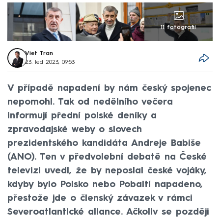
11 fotografií
Viet Tran
23. led 2023, 09:53
V případě napadení by nám český spojenec
nepomohl. Tak od nedělního večera
informují přední polské deníky a
zpravodajské weby o slovech
prezidentského kandidáta Andreje Babiše
(ANO). Ten v předvolební debatě na České
televizi uvedl, že by neposlal české vojáky,
kdyby bylo Polsko nebo Pobaltí napadeno,
přestože jde o členský závazek v rámci
Severoatlantické aliance. Ačkoliv se později