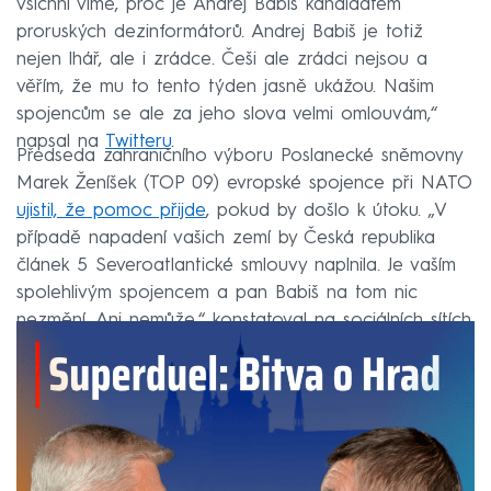
všichni víme, proč je Andrej Babiš kandidátem
proruských dezinformátorů. Andrej Babiš je totiž
nejen lhář, ale i zrádce. Češi ale zrádci nejsou a
věřím, že mu to tento týden jasně ukážou. Našim
spojencům se ale za jeho slova velmi omlouvám,“
napsal na
Twitteru
.
Předseda zahraničního výboru Poslanecké sněmovny
Marek Ženíšek (TOP 09) evropské spojence při NATO
ujistil, že pomoc přijde
, pokud by došlo k útoku. „V
případě napadení vašich zemí by Česká republika
článek 5 Severoatlantické smlouvy naplnila. Je vaším
spolehlivým spojencem a pan Babiš na tom nic
nezmění. Ani nemůže,“ konstatoval na sociálních sítích.