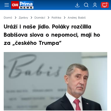
Domů
Zprávy
Domácí
Politika
Andrej Babiš
Uráží i naše jídlo. Poláky rozčílila
Babišova slova o nepomoci, mají ho
za „českého Trumpa“