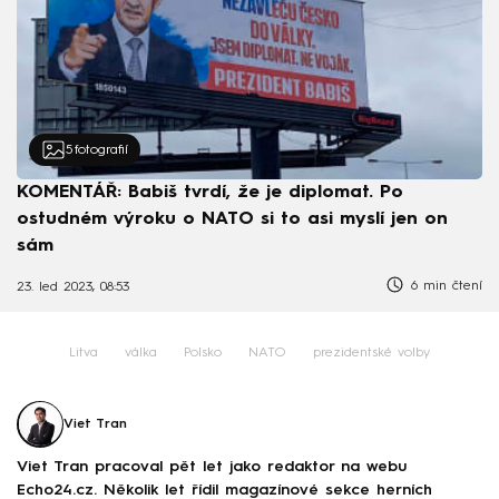
5
fotografií
KOMENTÁŘ: Babiš tvrdí, že je diplomat. Po
ostudném výroku o NATO si to asi myslí jen on
sám
6 min čtení
23. led 2023, 08:53
Litva
válka
Polsko
NATO
prezidentské volby
Viet Tran
Viet Tran pracoval pět let jako redaktor na webu
Echo24.cz. Několik let řídil magazínové sekce herních