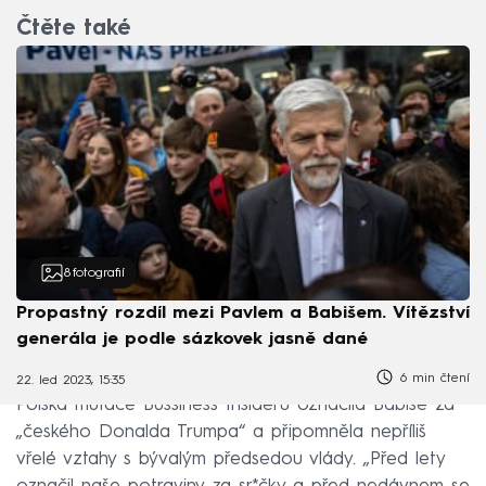
Čtěte také
8
fotografií
Propastný rozdíl mezi Pavlem a Babišem. Vítězství
generála je podle sázkovek jasně dané
6 min čtení
22. led 2023, 15:35
Polská mutace Bussiness Insideru označila Babiše za
„českého Donalda Trumpa“ a připomněla nepříliš
vřelé vztahy s bývalým předsedou vlády. „Před lety