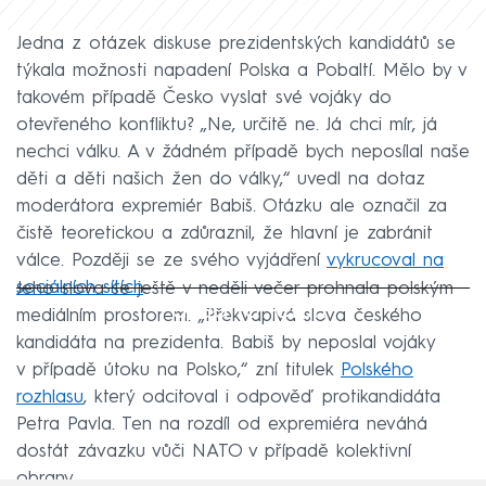
Jedna z otázek diskuse prezidentských kandidátů se
týkala možnosti napadení Polska a Pobaltí. Mělo by v
takovém případě Česko vyslat své vojáky do
otevřeného konfliktu? „Ne, určitě ne. Já chci mír, já
nechci válku. A v žádném případě bych neposílal naše
děti a děti našich žen do války,“ uvedl na dotaz
moderátora expremiér Babiš. Otázku ale označil za
čistě teoretickou a zdůraznil, že hlavní je zabránit
válce. Později se ze svého vyjádření
vykrucoval na
sociálních sítích
.
Jeho slova se ještě v neděli večer prohnala polským
Failed to fetch
mediálním prostorem. „Překvapivá slova českého
kandidáta na prezidenta. Babiš by neposlal vojáky
v případě útoku na Polsko,“ zní titulek
Polského
rozhlasu
, který odcitoval i odpověď protikandidáta
Petra Pavla. Ten na rozdíl od expremiéra neváhá
dostát závazku vůči NATO v případě kolektivní
obrany.