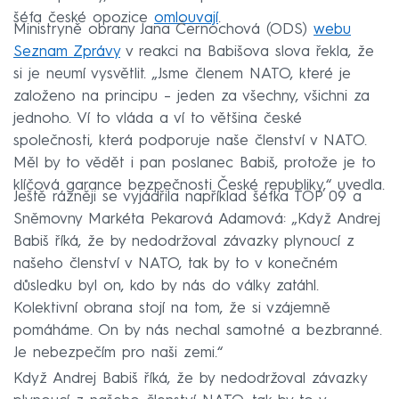
šéfa české opozice
omlouvají
.
Ministryně obrany Jana Černochová (ODS)
webu
Seznam Zprávy
v reakci na Babišova slova řekla, že
si je neumí vysvětlit. „Jsme členem NATO, které je
založeno na principu – jeden za všechny, všichni za
jednoho. Ví to vláda a ví to většina české
společnosti, která podporuje naše členství v NATO.
Měl by to vědět i pan poslanec Babiš, protože je to
klíčová garance bezpečnosti České republiky,“ uvedla.
Ještě rázněji se vyjádřila například šéfka TOP 09 a
Sněmovny Markéta Pekarová Adamová: „Když Andrej
Babiš říká, že by nedodržoval závazky plynoucí z
našeho členství v NATO, tak by to v konečném
důsledku byl on, kdo by nás do války zatáhl.
Kolektivní obrana stojí na tom, že si vzájemně
pomáháme. On by nás nechal samotné a bezbranné.
Je nebezpečím pro naši zemi.“
Když Andrej Babiš říká, že by nedodržoval závazky