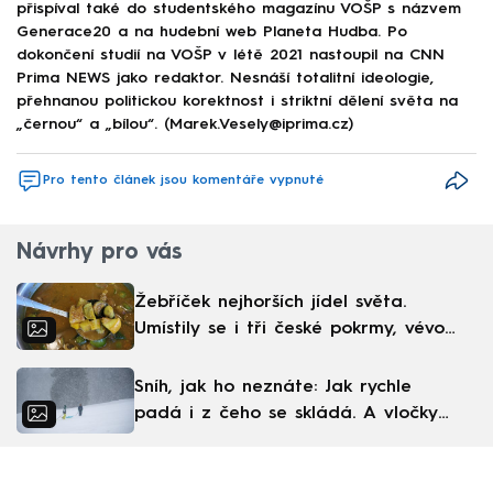
přispíval také do studentského magazínu VOŠP s názvem
Generace20 a na hudební web Planeta Hudba. Po
dokončení studií na VOŠP v létě 2021 nastoupil na CNN
Prima NEWS jako redaktor. Nesnáší totalitní ideologie,
přehnanou politickou korektnost i striktní dělení světa na
„černou“ a „bílou“. (Marek.Vesely@iprima.cz)
Pro tento článek jsou komentáře vypnuté
Návrhy pro vás
Žebříček nejhorších jídel světa.
Umístily se i tři české pokrmy, vévodí
skandinávská kuchyně
Sníh, jak ho neznáte: Jak rychle
padá i z čeho se skládá. A vločky
nejsou bílé