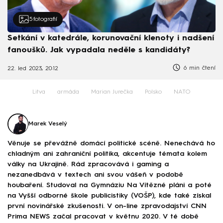
5
fotografií
Setkání v katedrále, korunovační klenoty i nadšení
fanoušků. Jak vypadala neděle s kandidáty?
6 min čtení
22. led 2023, 20:12
Litva
armáda
Marian Jurečka
Polsko
NATO
Marek Veselý
Věnuje se převážně domácí politické scéně. Nenechává ho
chladným ani zahraniční politika, akcentuje témata kolem
války na Ukrajině. Rád zpracovává i gaming a
nezanedbává v textech ani svou vášeň v podobě
houbaření. Studoval na Gymnáziu Na Vítězné pláni a poté
na Vyšší odborné škole publicistiky (VOŠP), kde také získal
první novinářské zkušenosti. V on-line zpravodajství CNN
Prima NEWS začal pracovat v květnu 2020. V té době