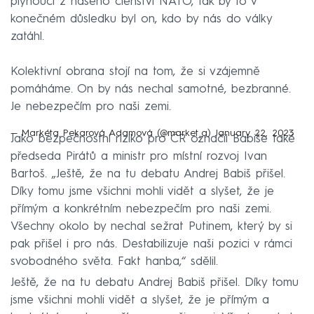
plynoucí z našeho členství NATO, tak by to v
konečném důsledku byl on, kdo by nás do války
zatáhl.
Kolektivní obrana stojí na tom, že si vzájemně
pomáháme. On by nás nechal samotné, bezbranné.
Je nebezpečím pro naši zemi.
— Markéta Pekarová Adamová (@market_a)
January 22, 2023
Jako bezpečnostní riziko pro ČR označil Babiše také
předseda Pirátů a ministr pro místní rozvoj Ivan
Bartoš. „Ještě, že na tu debatu Andrej Babiš přišel.
Díky tomu jsme všichni mohli vidět a slyšet, že je
přímým a konkrétním nebezpečím pro naši zemi.
Všechny okolo by nechal sežrat Putinem, který by si
pak přišel i pro nás. Destabilizuje naši pozici v rámci
svobodného světa. Fakt hanba,“ sdělil.
Ještě, že na tu debatu Andrej Babiš přišel. Díky tomu
jsme všichni mohli vidět a slyšet, že je přímým a