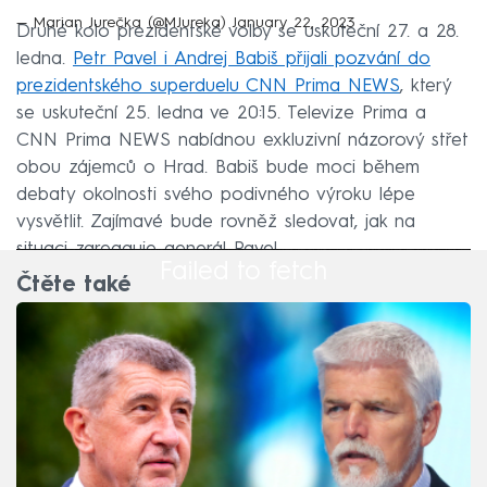
— Marian Jurečka (@MJureka)
January 22, 2023
Druhé kolo prezidentské volby se uskuteční 27. a 28.
ledna.
Petr Pavel i Andrej Babiš přijali pozvání do
prezidentského superduelu CNN Prima NEWS
, který
se uskuteční 25. ledna ve 20:15. Televize Prima a
CNN Prima NEWS nabídnou exkluzivní názorový střet
obou zájemců o Hrad. Babiš bude moci během
debaty okolnosti svého podivného výroku lépe
vysvětlit. Zajímavé bude rovněž sledovat, jak na
situaci zareaguje generál Pavel.
Failed to fetch
Čtěte také