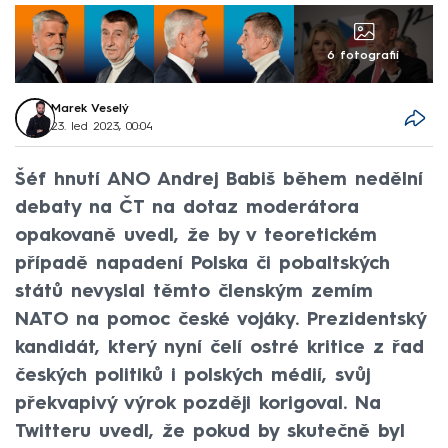
6 fotografií
Marek Veselý
23. led 2023, 00:04
Šéf hnutí ANO Andrej Babiš během nedělní
debaty na ČT na dotaz moderátora
opakovaně uvedl, že by v teoretickém
případě napadení Polska či pobaltských
států nevyslal těmto členským zemím
NATO na pomoc české vojáky. Prezidentský
kandidát, který nyní čelí ostré kritice z řad
českých politiků i polských médií, svůj
překvapivý výrok později korigoval. Na
Twitteru uvedl, že pokud by skutečně byl