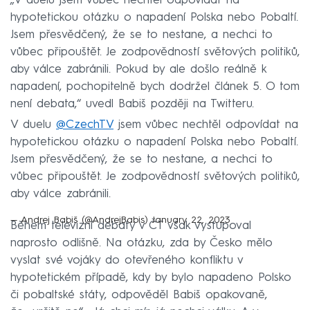
„V duelu jsem vůbec nechtěl odpovídat na
hypotetickou otázku o napadení Polska nebo Pobaltí.
Jsem přesvědčený, že se to nestane, a nechci to
vůbec připouštět. Je zodpovědností světových politiků,
aby válce zabránili. Pokud by ale došlo reálně k
napadení, pochopitelně bych dodržel článek 5. O tom
není debata,“ uvedl Babiš později na Twitteru.
V duelu
@CzechTV
jsem vůbec nechtěl odpovídat na
hypotetickou otázku o napadení Polska nebo Pobaltí.
Jsem přesvědčený, že se to nestane, a nechci to
vůbec připouštět. Je zodpovědností světových politiků,
aby válce zabránili.
— Andrej Babiš (@AndrejBabis)
January 22, 2023
Během televizní debaty v ČT však vystupoval
naprosto odlišně. Na otázku, zda by Česko mělo
vyslat své vojáky do otevřeného konfliktu v
hypotetickém případě, kdy by bylo napadeno Polsko
či pobaltské státy, odpověděl Babiš opakovaně,