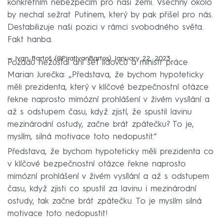
konkrétním nebezpečím pro naši zemi. Všechny okolo
by nechal sežrat Putinem, který by pak přišel pro nás.
Destabilizuje naši pozici v rámci svobodného světa.
Fakt hanba.
— Ivan Bartoš (@PiratIvanBartos)
January 22, 2023
Pozadu nezůstal ani šéf lidovců a ministr práce
Marian Jurečka: „Představa, že bychom hypoteticky
měli prezidenta, který v klíčové bezpečnostní otázce
řekne naprosto mimózní prohlášení v živém vysílání a
až s odstupem času, když zjistí, že spustil lavinu
mezinárodní ostudy, začne brát zpátečku? To je,
myslím, silná motivace toto nedopustit.“
Představa, že bychom hypoteticky měli prezidenta co
v klíčové bezpečnostní otázce řekne naprosto
mimózní prohlášení v živém vysílání a až s odstupem
času, když zjisti co spustil za lavinu i mezinárodní
ostudy, tak začne brát zpátečku. To je myslím silná
motivace toto nedopustit!