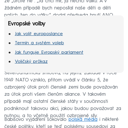
že „určitě ne“. „Já chci mír, já nechci válku. A v
žádném případě bych neposílal naše děti a děti
našich žen do války,“ dodal předseda hnutí ANO.
Evropské volby
Jak volit europoslance
Termín a systém voleb
Jak funguje Evropský parlament
Voličský průkaz
Severoatlantická smlouva, na jejímž základě v roce
1949 NATO vzniklo, přitom uvádí v článku 5, že
ozbrojený útok proti členské zemi bude považován
za útok proti všem členům aliance. V takovém
případě mají ostatní členské státy v součinnosti
podniknout takovou akci, jakou budou považovat za
nutnou, a to včetně použití ozbrojené síly.
Babišovo vyjádření šokovalo
polská média
i některé
české politiky, kteří se teď polskému sousedovi za