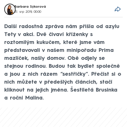
Barbara Sýkorová
31. srp 2019, 00:00
Další radostná zpráva nám přišla od azylu
Tety v akci. Dvě čivaví kříženky s
roztomilým kukučem, které jsme vám
představovali v našem minipořadu Prima
mazlíček, našly domov. Obě odjely se
stejnou rodinou. Budou tak bydlet společně
a jsou z nich rázem “sestřičky“. Přečíst si o
nich můžete v předešlých článcích, stačí
kliknout na jejich jména. Šestiletá Brusinka
a roční Malina.