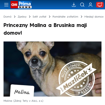
Domů
Zprávy
Svět zvířat
Pomáháte zvířatům
Hledají domov
Princezny Malina a Brusinka mají
domov!
Malina
Zdroj: Tety v Akci, z.s.