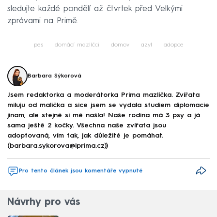
sledujte každé pondělí až čtvrtek před Velkými
zprávami na Primě.
pes
domácí mazlíčci
domov
azyl
adopce
Barbara Sýkorová
Jsem redaktorka a moderátorka Prima mazlíčka. Zvířata
miluju od malička a sice jsem se vydala studiem diplomacie
jinam, ale stejně si mě našla! Naše rodina má 3 psy a já
sama ještě 2 kočky. Všechna naše zvířata jsou
adoptovaná, vím tak, jak důležité je pomáhat.
(barbara.sykorova@iprima.cz))
Pro tento článek jsou komentáře vypnuté
Návrhy pro vás