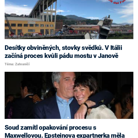
Desítky obviněných, stovky svědků. V Itálii
začíná proces kvůli pádu mostu v Janově
Téma: Zahraničí
Soud zamítl opakování procesu s
Maxwellovou. Epsteinova expartnerka měla