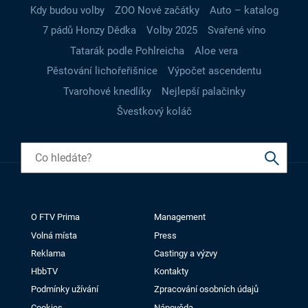
Kdy budou volby
ZOO Nové začátky
Auto – katalog
7 pádů Honzy Dědka
Volby 2025
Svařené víno
Tatarák podle Pohlreicha
Aloe vera
Pěstování lichořeřišnice
Výpočet ascendentu
Tvarohové knedlíky
Nejlepší palačinky
Švestkový koláč
O FTV Prima
Management
Volná místa
Press
Reklama
Castingy a výzvy
HbbTV
Kontakty
Podmínky užívání
Zpracování osobních údajů
Cookies
Nápověda