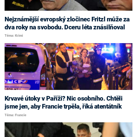
Nejznámější evropský zločinec Fritzl může za
dva roky na svobodu. Dceru léta znásilňoval
Téma: Krimi
Krvavé útoky v Paříži? Nic osobního. Chtěli
jsme jen, aby Francie trpěla, říká atentátník
Téma: Francie