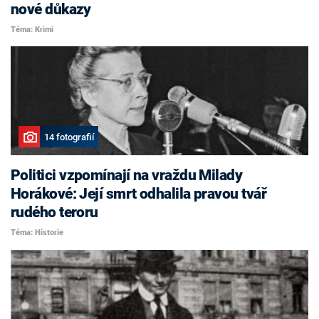
nové důkazy
Téma: Krimi
14 fotografií
Politici vzpomínají na vraždu Milady
Horákové: Její smrt odhalila pravou tvář
rudého teroru
Téma: Historie