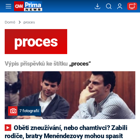
Domů
proces
proces
Výpis příspěvků ke štítku
„proces“
7 fotografií
Oběti zneužívání, nebo chamtivci? Zabili
rodiče, bratry Menéndezovy mohou spasit