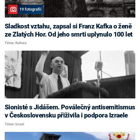
19 fotografií
Sladkost vztahu, zapsal si Franz Kafka o ženě
ze Zlatých Hor. Od jeho smrti uplynulo 100 let
Téma: Kultura
Sionisté s Jidášem. Poválečný antisemitismus
v Československu přiživila i podpora Izraele
Téma: Izrael