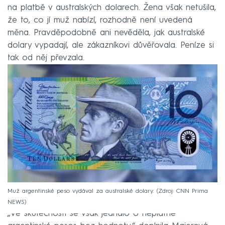
na platbě v australských dolarech. Žena však netušila,
že to, co jí muž nabízí, rozhodně není uvedená
měna. Pravděpodobně ani nevěděla, jak australské
dolary vypadají, ale zákazníkovi důvěřovala. Peníze si
tak od něj převzala.
Muž argentinské peso vydával za australské dolary.
Zdroj: CNN Prima
NEWS
„Ve skutečnosti se však jednalo o neplatné