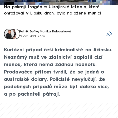
Na pokraji tragédie: Ukrajinské letadlo, které
P
ohrožoval v Lipsku dron, bylo naložené municí
e
Patrik Buňka
,
Monika Kabourková
19. čvc 2021, 23:56
Kuriózní případ řeší kriminalisté na Jičínsku.
Neznámý muž ve zlatnictví zaplatil cizí
měnou, která nemá žádnou hodnotu.
Prodavačce přitom tvrdil, že se jedná o
australské dolary. Policisté nevylučují, že
podobných případů může být daleko více,
a po pachateli pátrají.