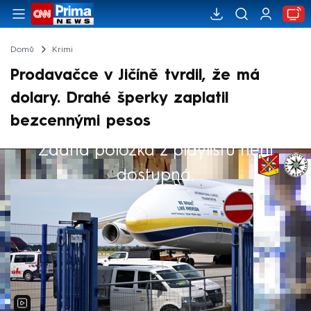
Domů
Krimi
Prodavačce v Jičíně tvrdil, že má
dolary. Drahé šperky zaplatil
bezcennými pesos
Žádná položka z playlistu není
Výběr redakce
dostupná.