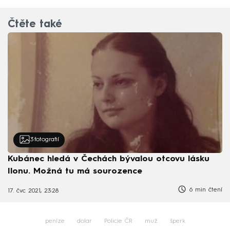
Čtěte také
3
fotografií
Kubánec hledá v Čechách bývalou otcovu lásku
Ilonu. Možná tu má sourozence
6 min čtení
17. čvc 2021, 23:28
peníze
dolar
Policie ČR
muž
šperk