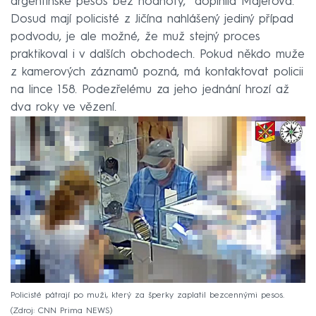
argentinské pesos bez hodnoty,“ doplnila Majerová.
Dosud mají policisté z Jičína nahlášený jediný případ
podvodu, je ale možné, že muž stejný proces
praktikoval i v dalších obchodech. Pokud někdo muže
z kamerových záznamů pozná, má kontaktovat policii
na lince 158. Podezřelému za jeho jednání hrozí až
dva roky ve vězení.
Policisté pátrají po muži, který za šperky zaplatil bezcennými pesos.
Zdroj: CNN Prima NEWS