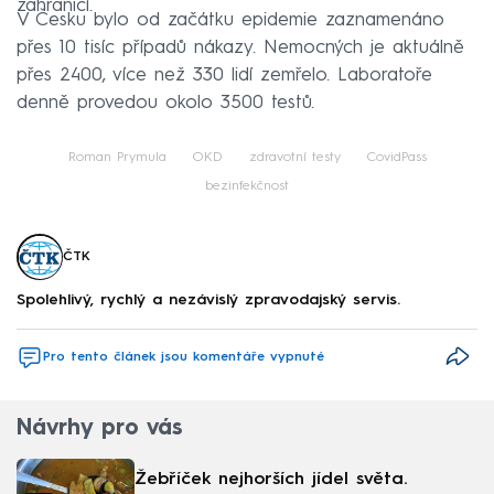
zahraničí.
V Česku bylo od začátku epidemie zaznamenáno
přes 10 tisíc případů nákazy. Nemocných je aktuálně
přes 2400, více než 330 lidí zemřelo. Laboratoře
denně provedou okolo 3500 testů.
Roman Prymula
OKD
zdravotní testy
CovidPass
bezinfekčnost
ČTK
Spolehlivý, rychlý a nezávislý zpravodajský servis.
Pro tento článek jsou komentáře vypnuté
Návrhy pro vás
Žebříček nejhorších jídel světa.