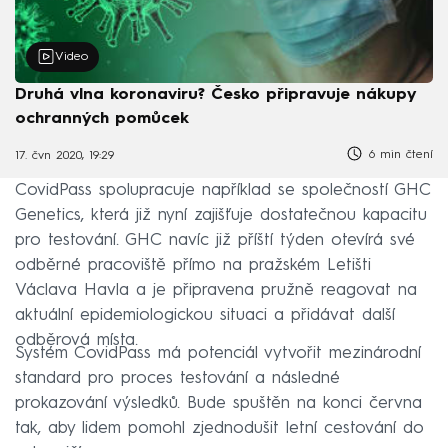
Video
Druhá vlna koronaviru? Česko připravuje nákupy
ochranných pomůcek
6 min čtení
17. čvn 2020, 19:29
CovidPass spolupracuje například se společností GHC
Genetics, která již nyní zajišťuje dostatečnou kapacitu
pro testování. GHC navíc již příští týden otevírá své
odběrné pracoviště přímo na pražském Letišti
Václava Havla a je připravena pružně reagovat na
aktuální epidemiologickou situaci a přidávat další
odběrová místa.
Systém CovidPass má potenciál vytvořit mezinárodní
standard pro proces testování a následné
prokazování výsledků. Bude spuštěn na konci června
tak, aby lidem pomohl zjednodušit letní cestování do