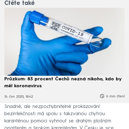
Čtěte také
Průzkum: 83 procent Čechů nezná nikoho, kdo by
měl koronavirus
6 min čtení
16. čvn 2020, 18:42
Snadné, ale nezpochybnitelné prokazování
bezinfekčnosti má spolu s takzvanou chytrou
karanténou pomoci vyhnout se drahým plošným
opatřením a širokým karanténám. V Česku je sice