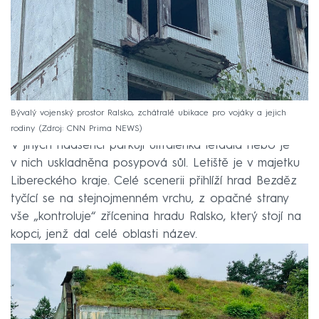
Bývalý vojenský prostor Ralsko, zchátralé ubikace pro vojáky a jejich
rodiny
Zdroj: CNN Prima NEWS
V jiných nadšenci parkují ultralehká letadla nebo je
v nich uskladněna posypová sůl. Letiště je v majetku
Libereckého kraje. Celé scenerii přihlíží hrad Bezděz
tyčící se na stejnojmenném vrchu, z opačné strany
vše „kontroluje“ zřícenina hradu Ralsko, který stojí na
kopci, jenž dal celé oblasti název.