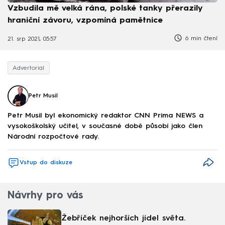
Vzbudila mě velká rána, polské tanky přerazily
hraniční závoru, vzpomíná pamětnice
6 min čtení
21. srp 2021, 05:57
Advertorial
Petr Musil
Petr Musil byl ekonomický redaktor CNN Prima NEWS a
vysokoškolský učitel, v současné době působí jako člen
Národní rozpočtové rady.
Vstup do diskuze
Návrhy pro vás
Žebříček nejhorších jídel světa.