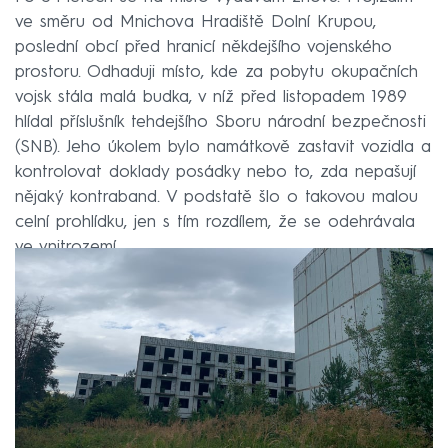
ve směru od Mnichova Hradiště Dolní Krupou,
poslední obcí před hranicí někdejšího vojenského
prostoru. Odhaduji místo, kde za pobytu okupačních
vojsk stála malá budka, v níž před listopadem 1989
hlídal příslušník tehdejšího Sboru národní bezpečnosti
(SNB). Jeho úkolem bylo namátkově zastavit vozidla a
kontrolovat doklady posádky nebo to, zda nepašují
nějaký kontraband. V podstatě šlo o takovou malou
celní prohlídku, jen s tím rozdílem, že se odehrávala
ve vnitrozemí.