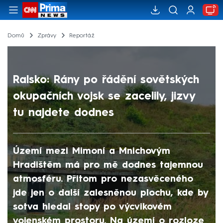
Domů
Zprávy
Reportáž
Ralsko: Rány po řádění sovětských
okupačních vojsk se zacelily, jizvy
tu najdete dodnes
Území mezi Mimoní a Mnichovým
Hradištěm má pro mě dodnes tajemnou
atmosféru. Přitom pro nezasvěceného
jde jen o další zalesněnou plochu, kde by
sotva hledal stopy po výcvikovém
vojenském prostoru. Na území o rozloze