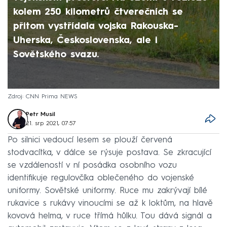
kolem 250 kilometrů čtverečních se
přitom vystřídala vojska Rakouska-
Uherska, Československa, ale i
Sovětského svazu.
Zdroj: CNN Prima NEWS
Petr Musil
21. srp 2021, 07:57
Po silnici vedoucí lesem se plouží červená
stodvacítka, v dálce se rýsuje postava. Se zkracující
se vzdáleností v ní posádka osobního vozu
identifikuje regulovčíka oblečeného do vojenské
uniformy. Sovětské uniformy. Ruce mu zakrývají bílé
rukavice s rukávy vinoucími se až k loktům, na hlavě
kovová helma, v ruce třímá hůlku. Tou dává signál a