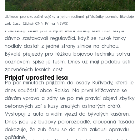
Ubikace pro okupační vojáky a jejich rodinné příslušníky pomalu likviduje
zub času.
Zdroj: CNN Prima NEWS
Pokračuji dále po stejné lesní silnici, kde nás kdysi
dávno zastavovali regulovčíci, když se ruské tanky
hodlaly dostat z jedné strany silnice na druhou.
Bývalé přejezdy pro těžkou bojovou techniku sotva
poznávám, spíše je tuším. Dnes už mají podobu ústí
zpevněných lesních cest.
Pripjať uprostřed lesa
Po pár minutách přijíždím do osady Kuřívody, která je
dnes součástí obce Ralsko. Na první křižovatce se
dávám vpravo a záhy se po mé pravici objeví zbytky
betonových zdí s kusy zrezlých ostnatých drátů.
Vystupuji z auta a vidím vjezd do bývalých kasáren.
Dnes jsou už budovy polorozpadlé, oloupaná fasáda
dokazuje, že zub času se do nich zakousl opravdu
pořádně.