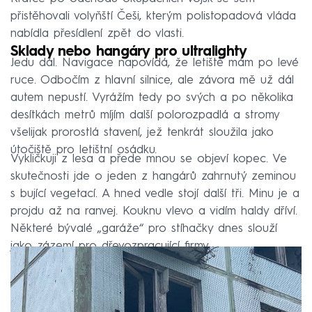
přistěhovali volyňští Češi, kterým polistopadová vláda
nabídla přesídlení zpět do vlasti.
Sklady nebo hangáry pro ultralighty
Jedu dál. Navigace napovídá, že letiště mám po levé
ruce. Odbočím z hlavní silnice, ale závora mě už dál
autem nepustí. Vyrážím tedy po svých a po několika
desítkách metrů míjím další polorozpadlá a stromy
všelijak prorostlá stavení, jež tenkrát sloužila jako
útočiště pro letištní osádku.
Vykličkuji z lesa a přede mnou se objeví kopec. Ve
skutečnosti jde o jeden z hangárů zahrnutý zeminou
s bující vegetací. A hned vedle stojí další tři. Minu je a
projdu až na ranvej. Kouknu vlevo a vidím haldy dříví.
Některé bývalé „garáže“ pro stíhačky dnes slouží
jako zázemí pro dřevozpracující firmy.