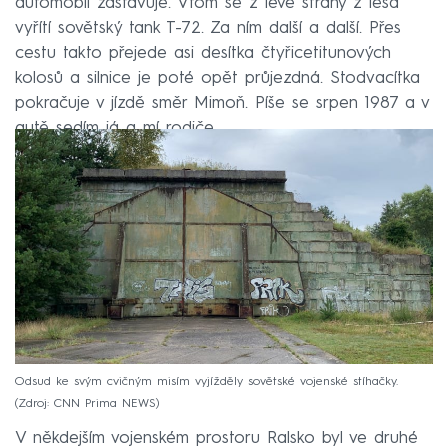
automobil zastavuje. Vtom se z levé strany z lesa
vyřítí sovětský tank T-72. Za ním další a další. Přes
cestu takto přejede asi desítka čtyřicetitunových
kolosů a silnice je poté opět průjezdná. Stodvacítka
pokračuje v jízdě směr Mimoň. Píše se srpen 1987 a v
autě sedím já a mí rodiče.
Odsud ke svým cvičným misím vyjížděly sovětské vojenské stíhačky.
Zdroj: CNN Prima NEWS
V někdejším vojenském prostoru Ralsko byl ve druhé