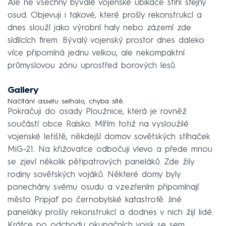
Ale ne všechny bývalé vojenské ubikace stihl stejný
osud. Objevuji i takové, které prošly rekonstrukcí a
dnes slouží jako výrobní haly nebo zázemí zde
sídlících firem. Bývalý vojenský prostor dnes daleko
více připomíná jednu velkou, ale nekompaktní
průmyslovou zónu uprostřed borových lesů.
Gallery
Načítání assetu selhalo, chyba sítě.
Pokračuji do osady Ploužnice, která je rovněž
součástí obce Ralsko. Mířím totiž na vysloužilé
vojenské letiště, někdejší domov sovětských stíhaček
MiG-21. Na křižovatce odbočuji vlevo a přede mnou
se zjeví několik pětipatrových paneláků. Zde žily
rodiny sovětských vojáků. Některé domy byly
ponechány svému osudu a vzezřením připomínají
město Pripjať po černobylské katastrofě. Jiné
paneláky prošly rekonstrukcí a dodnes v nich žijí lidé.
Krátce po odchodu okupačních vojsk se sem