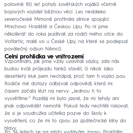
polovině 80. let pohyb sovětských vojáků včetně
bojových vozidel běžnou věcí. Les nedaleko
severočeské Mimoně protínala silnice spojující
Mnichovo Hradiště a Českou Lípu. Po ní jsme
několikrát do roka jezdívali za rodiči mého otce do
Volfartic, malé vsi u České Lípy, na které se podepsal
poválečný odsun Němců.
Celní prohlídka ve vnitrozemí
Vzpomínám, jak jsme vždy uzavírali sázky, zda nás
budou kvůli průjezdu tanků stavět, či nikoli. Jako
desetiletý kluk jsem nechápal, proč tam ti vojáci jsou.
Rodiče mé dotazy odbývali odpovědí, která mi
časem začala lézt na nervy: „Jednou ti to
vysvětlíme.“ Později mi bylo jasné, že mi tehdy ani
jinak odpovědět nemohli. Pokud tedy nechtěli riskovat,
že si je soudružka učitelka pozve do školy k
vysvětlení, co že mi to cpou za zpátečnické klíny do
hlavy.
Po 34 letech se na místo vydávám znovu. Projíždím