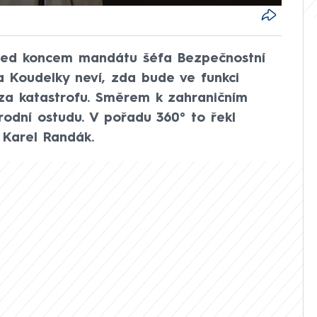
před koncem mandátu šéfa Bezpečnostní
la Koudelky neví, zda bude ve funkci
za katastrofu. Směrem k zahraničním
odní ostudu. V pořadu 360° to řekl
y Karel Randák.