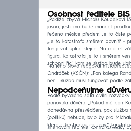
Osobnost ředitele BIS
„Pakliže zbývá Michalu Koudelkovi 13
jasno, jestli mu bude mandát prodlo
řečeno měsíce předem. Je to čisté pol
„Je to katastrofa směrem dovnitř – 
fungovat úplně stejně. Na řediteli zá
figura. Katastrofa je to i směrem ve
schopni říci, kam se služba bude ubíh
Na jeho slova reagoval místopředs
Ondráček (KSČM): „Pan kolega Randák 
není. Služba musí fungovat podle 
Nepodceňujme důvěr
Podle bývalého šéfa civilní rozvědky 
panovala důvěra. „Pokud má pan Kou
donedávna přesvědčen, pak služba 
(politiků) nebude, bylo by pro Michala
které s tím budou spojeny,“ konstato
Jmenování ředitele kontrarozvědky by 