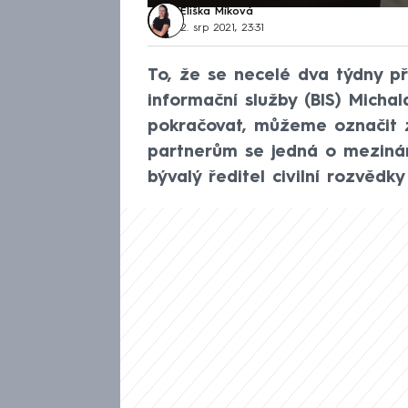
Eliška Míková
2. srp 2021, 23:31
To, že se necelé dva týdny 
informační služby (BIS) Micha
pokračovat, můžeme označit 
partnerům se jedná o mezinár
bývalý ředitel civilní rozvědk