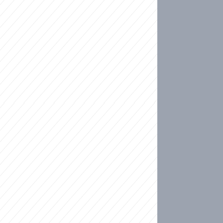
ideo
ní plné slz po 50 letech: Matku donutili dát d
ět spojil test DNA