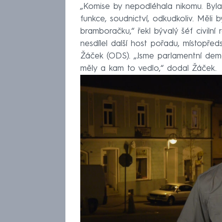
„Komise by nepodléhala nikomu. Byla 
funkce, soudnictví, odkudkoliv. Měli 
bramboračku,“ řekl bývalý šéf civiln
nesdílel další host pořadu, místopř
Žáček (ODS). „Jsme parlamentní demo
měly a kam to vedlo,“ dodal Žáček.