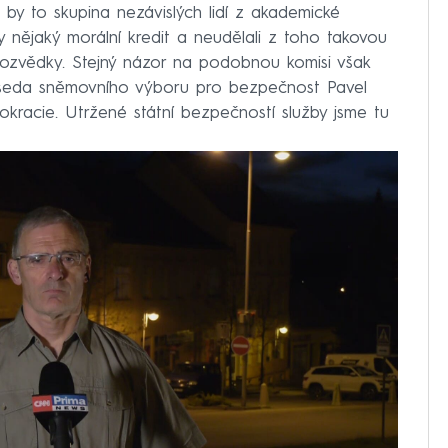
by to skupina nezávislých lidí z akademické
by nějaký morální kredit a neudělali z toho takovou
í rozvědky. Stejný názor na podobnou komisi však
edseda sněmovního výboru pro bezpečnost Pavel
kracie. Utržené státní bezpečností služby jsme tu