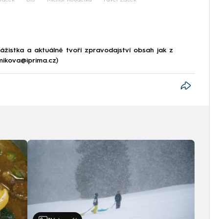
ráček
BIS
Michal Koudelka
Pavel Žáček
ážistka a aktuálně tvoří zpravodajství obsah jak z
.mikova@iprima.cz)