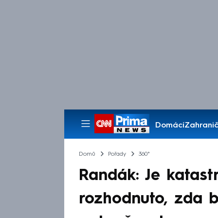
Domácí
Zahranič
Pořady
Domů
Pořady
360°
Randák: Je katast
rozhodnuto, zda 