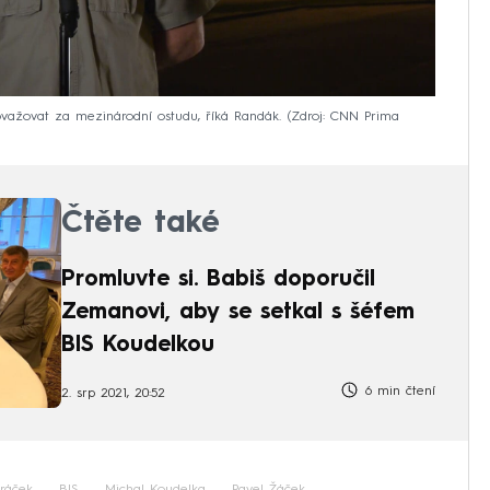
važovat za mezinárodní ostudu, říká Randák.
Zdroj: CNN Prima
Čtěte také
Promluvte si. Babiš doporučil
Zemanovi, aby se setkal s šéfem
BIS Koudelkou
6 min čtení
2. srp 2021, 20:52