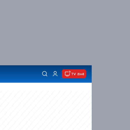
TV živě