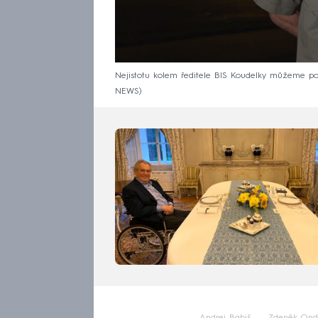
Nejistotu kolem ředitele BIS Koudelky můžeme po
NEWS