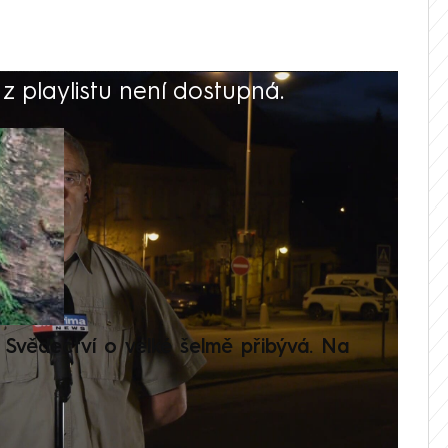
 playlistu není dostupná.
V
Svědectví o velké šelmě přibývá. Na
Setká
je op