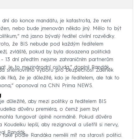
 dní do konce mandátu, je katastrofa, že není
užen, nebo bude jmenován někdo jiný. Mělo to být
itikum,“ má jasno bývalý ředitel civilní rozvědky.
proto, že BIS nebude pod každým ředitelem
leží, zvláště, pokud by byla dosazena politická
n –⁠ 13 dní předtím nejsme zahraničním partnerům
at. Je to mezinárodní ostuda,“ doplnil Randák.
eda sněmovního výboru pro bezpečnost Zdeněk
říká, že je důležité, kdo je ředitelem, ale tak to
zákona,“ oponoval na CNN Prima NEWS.
u
je důležité, aby mezi politiky a ředitelem BIS
delka důvěru premiéra, o čemž jsem byl
mohla fungovat úplně normálně. Pokud důvěra
 Koudelku lepší, aby rezignoval a ušetřil si nervy,
val Randák.
také podle Randáka neměli mít na starosti politici.