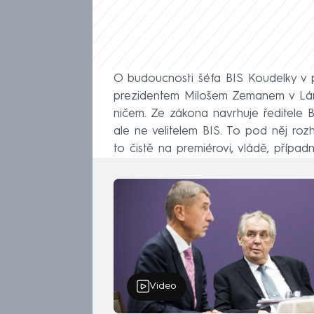
O budoucnosti šéfa BIS Koudelky v p
prezidentem Milošem Zemanem v Láne
ničem. Ze zákona navrhuje ředitele BIS
ale ne velitelem BIS. To pod něj r
to čistě na premiérovi, vládě, přípa
Video