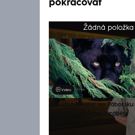
pokračovat
Žádná položka z
Výběr redakce
Video
Záhadná hrozba na Táborsku: 
internetu kolují nové záběry