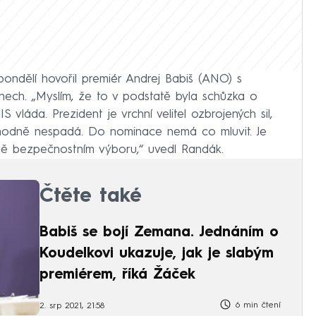
ondělí hovořil premiér Andrej Babiš (ANO) s
ch. „Myslím, že to v podstatě byla schůzka o
 vláda. Prezident je vrchní velitel ozbrojených sil,
ozhodně nespadá. Do nominace nemá co mluvit. Je
dně bezpečnostním výboru,“ uvedl Randák.
Čtěte také
Babiš se bojí Zemana. Jednáním o
Koudelkovi ukazuje, jak je slabým
premiérem, říká Žáček
6 min čtení
2. srp 2021, 21:58