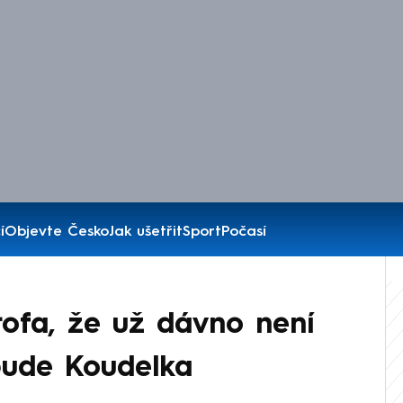
í
Objevte Česko
Jak ušetřit
Sport
Počasí
rofa, že už dávno není
bude Koudelka