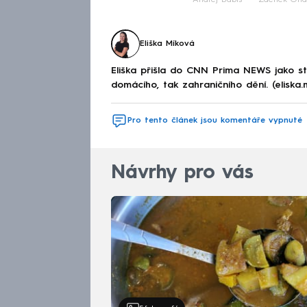
Andrej Babiš
Zdeněk Ond
Eliška Míková
Eliška přišla do CNN Prima NEWS jako st
domácího, tak zahraničního dění. (eliska
Pro tento článek jsou komentáře vypnuté
Návrhy pro vás