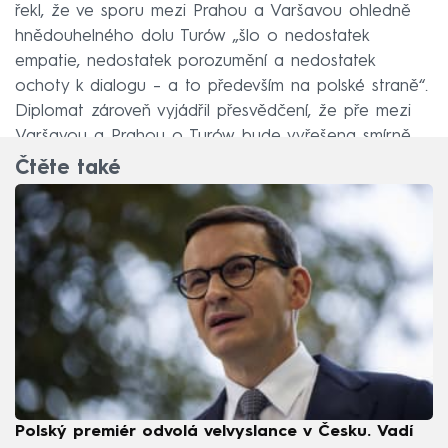
řekl, že ve sporu mezi Prahou a Varšavou ohledně
hnědouhelného dolu Turów „šlo o nedostatek
empatie, nedostatek porozumění a nedostatek
ochoty k dialogu – a to především na polské straně“.
Diplomat zároveň vyjádřil přesvědčení, že pře mezi
Varšavou a Prahou o Turów bude vyřešena smírně.
Čtěte také
Polský premiér odvolá velvyslance v Česku. Vadí