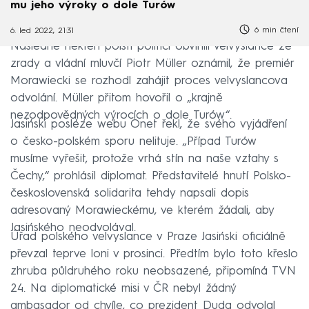
mu jeho výroky o dole Turów
6 min čtení
6. led 2022, 21:31
Následně někteří polští politici obvinili velvyslance ze
zrady a vládní mluvčí Piotr Müller oznámil, že premiér
Morawiecki se rozhodl zahájit proces velvyslancova
odvolání. Müller přitom hovořil o „krajně
nezodpovědných výrocích o dole Turów“.
Jasiński posléze webu Onet řekl, že svého vyjádření
o česko-polském sporu nelituje. „Případ Turów
musíme vyřešit, protože vrhá stín na naše vztahy s
Čechy,“ prohlásil diplomat. Představitelé hnutí Polsko-
československá solidarita tehdy napsali dopis
adresovaný Morawieckému, ve kterém žádali, aby
Jasińského neodvolával.
Úřad polského velvyslance v Praze Jasiński oficiálně
převzal teprve loni v prosinci. Předtím bylo toto křeslo
zhruba půldruhého roku neobsazené, připomíná TVN
24. Na diplomatické misi v ČR nebyl žádný
ambasador od chvíle, co prezident Duda odvolal