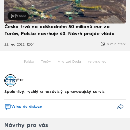
Video
Česko trvá na odškodném 50 milionů eur za
Turów, Polsko navrhuje 40. Návrh projde vláda
6 min čtení
22. led 2022, 12:04
Polsko
Turów
Andrzej Duda
velvyslanec
ČTK
Spolehlivý, rychlý a nezávislý zpravodajský servis.
Vstup do diskuze
Návrhy pro vás