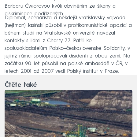
Barbaru Ćwiorovou kvůli obviněním ze šikany a
diskriminace podřízených.
Diplomat, scenárista a někdejší vratislavský vojvoda
(hejtman) Jasiński působil v protikomunistické opozici a
během studií na Vratislavské univerzitě navázal
kontakty s lidmi z Charty 77. Patřil ke
spoluzakladatelům Polsko-československé Solidarity, v
jejímž rámci spolupracovali disidenti z obou zemí. Na
začátku 90. let působil na polské ambasádě v ČR, v
letech 2001 až 2007 vedl Polský institut v Praze.
Čtěte také