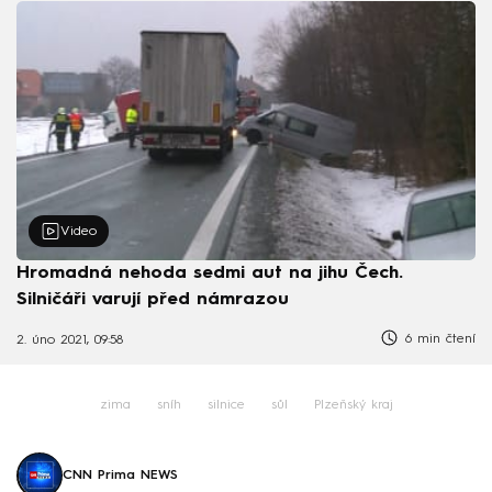
Video
Hromadná nehoda sedmi aut na jihu Čech.
Silničáři varují před námrazou
6 min čtení
2. úno 2021, 09:58
zima
sníh
silnice
sůl
Plzeňský kraj
CNN Prima NEWS