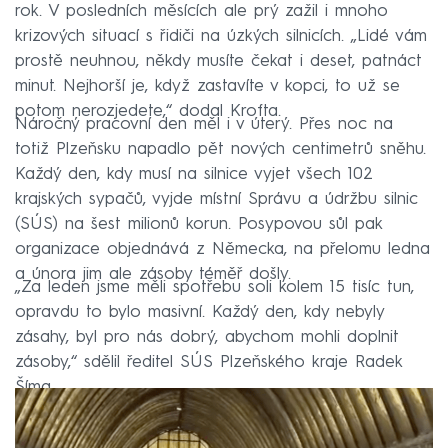
rok. V posledních měsících ale prý zažil i mnoho
krizových situací s řidiči na úzkých silnicích. „Lidé vám
prostě neuhnou, někdy musíte čekat i deset, patnáct
minut. Nejhorší je, když zastavíte v kopci, to už se
potom nerozjedete,“ dodal Krofta.
Náročný pracovní den měl i v úterý. Přes noc na
totiž Plzeňsku napadlo pět nových centimetrů sněhu.
Každý den, kdy musí na silnice vyjet všech 102
krajských sypačů, vyjde místní Správu a údržbu silnic
(SÚS) na šest milionů korun. Posypovou sůl pak
organizace objednává z Německa, na přelomu ledna
a února jim ale zásoby téměř došly.
„Za leden jsme měli spotřebu soli kolem 15 tisíc tun,
opravdu to bylo masivní. Každý den, kdy nebyly
zásahy, byl pro nás dobrý, abychom mohli doplnit
zásoby,“ sdělil ředitel SÚS Plzeňského kraje Radek
Šíma.