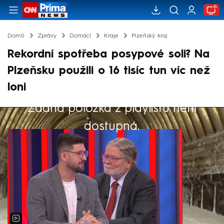
Domů
Zprávy
Domácí
Kraje
Plzeňský kraj
Rekordní spotřeba posypové soli? Na
Plzeňsku použili o 16 tisíc tun víc než
loni
Žádná položka z playlistu není
Výběr redakce
dostupná.