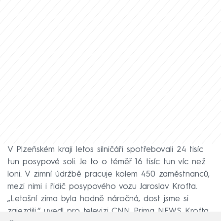
V Plzeňském kraji letos silničáři spotřebovali 24 tisíc
tun posypové soli. Je to o téměř 16 tisíc tun víc než
loni. V zimní údržbě pracuje kolem 450 zaměstnanců,
mezi nimi i řidič posypového vozu Jaroslav Krofta.
„Letošní zima byla hodně náročná, dost jsme si
zajezdili,“ uvedl pro televizi CNN Prima NEWS Krofta.