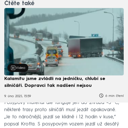
Čtěte také
Video
Kalamitu jsme zvládli na jedničku, chlubí se
silničáři. Dopravci tak nadšení nejsou
6 min čtení
9. úno 2021, 15:59
Posypový materiál ale funguje jen do zhruba –5 °C,
některé trasy proto silničáři musí jezdit opakovaně.
„Je to náročnější, jezdí se klidně i 12 hodin v kuse,“
popsal Krofta. S posypovým vozem jezdí už desátý