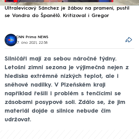
Ultralevicový Sánchez je žábou na prameni, pustil
P
se Vondra do Španělů. Kritizoval i Gregor
F
CNN Prima NEWS
17. úno 2021, 22:58
Silničáři mají za sebou náročné týdny.
Letošní zimní sezona je výjimečná nejen z
hlediska extrémně nízkých teplot, ale i
sněhové nadílky. V Plzeňském kraji
například řešili i problém s tenčícími se
zásobami posypové soli. Zdálo se, že jim
materiál dojde a silnice nebude čím
udržovat.