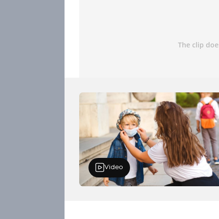
místech, kde se smí vozovky sypat je
Video