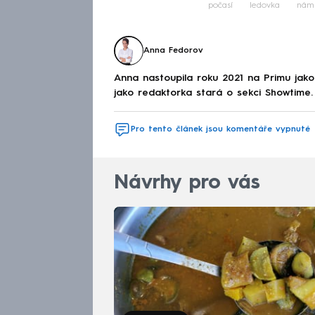
počasí
ledovka
nám
Anna Fedorov
Anna nastoupila roku 2021 na Primu jak
jako redaktorka stará o sekci Showtime.
Pro tento článek jsou komentáře vypnuté
Návrhy pro vás