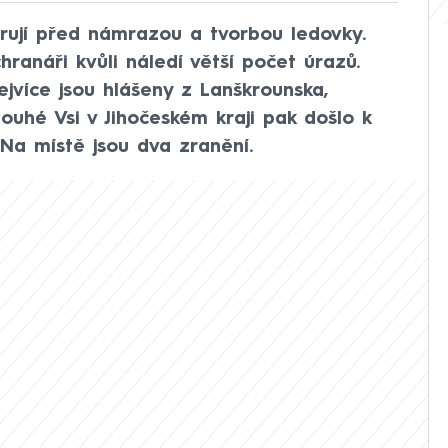
varují před námrazou a tvorbou ledovky.
ranáři kvůli náledí větší počet úrazů.
ejvíce jsou hlášeny z Lanškrounska,
ouhé Vsi v Jihočeském kraji pak došlo k
a místě jsou dva zranění.