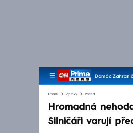
Domácí
Zahranič
Pořady
Domů
Zprávy
Počasí
Hromadná nehoda 
Silničáři varují p