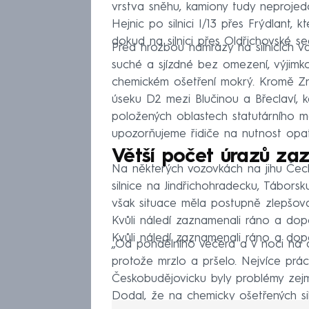
vrstva sněhu, kamiony tudy neprojed
Hejnic po silnici I/13 přes Frýdlant, 
dokud na silnici přes Oldřichovské se
Před hrozbou námrazy na silnicích varuj
suché a sjízdné bez omezení, výjimko
chemickém ošetření mokrý. Kromě Zno
úseku D2 mezi Blučinou a Břeclaví, 
položených oblastech statutárního 
upozorňujeme řidiče na nutnost opatrné
Větší počet úrazů zaz
Na některých vozovkách na jihu Čech
silnice na Jindřichohradecku, Tábors
však situace měla postupně zlepšovat
Kvůli náledí zaznamenali ráno a dop
Kvůli náledí zaznamenali ráno a dop
„Od pondělního večera a v noci na d
protože mrzlo a pršelo. Nejvíce prá
Českobudějovicku byly problémy zej
Dodal, že na chemicky ošetřených sil