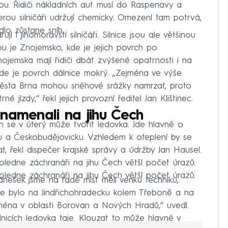
ou. Řidiči nákladních aut musí do Raspenavy a
kterou silničáři udržují chemicky. Omezení tam potrvá,
dlo zůstane sníh.
í i jihomoravští silničáři. Silnice jsou ale většinou
u je Znojemsko, kde je jejich povrch po
jemska mají řidiči dbát zvýšené opatrnosti i na
kde je povrch dálnice mokrý. „Zejména ve výše
města Brna mohou sněhové srážky namrzat, proto
 jízdy,“ řekl jejich provozní ředitel Jan Klištinec.
namenali na jihu Čech
 se v úterý může tvořit ledovka. Jde hlavně o
ku a Českobudějovicku. Vzhledem k oteplení by se
, řekl dispečer krajské správy a údržby Jan Hausel.
oledne záchranáři na jihu Čech větší počet úrazů.
oledne záchranáři na jihu Čech větší počet úrazů.
nešek jsme na řadě míst měli venku techniku,
ce bylo na Jindřichohradecku kolem Třeboně a na
ména v oblasti Borovan a Nových Hradů,“ uvedl.
nicích ledovka taje. Klouzat to může hlavně v