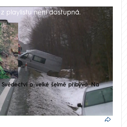
 playlistu není dostupná.
V
Svědectví o velké šelmě přibývá. Na
Setká
je op