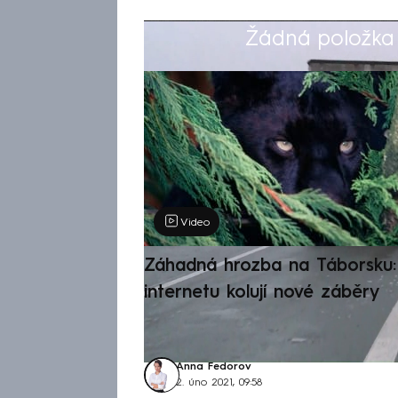
Žádná položka z
Výběr redakce
Video
Záhadná hrozba na Táborsku: 
internetu kolují nové záběry
Anna Fedorov
2. úno 2021, 09:58