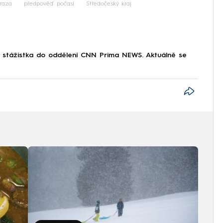
raza
předpověď počasí
Středočeský kraj
o stážistka do oddělení CNN Prima NEWS. Aktuálně se