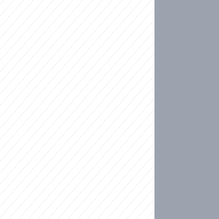
ideo
ní plné slz po 50 letech: Matku donutili dát d
ět spojil test DNA