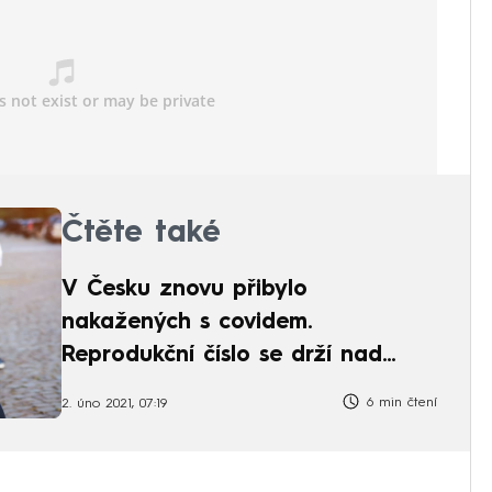
n štěrkem.
Čtěte také
V Česku znovu přibylo
nakažených s covidem.
Reprodukční číslo se drží nad
hodnotou 1
6 min čtení
2. úno 2021, 07:19