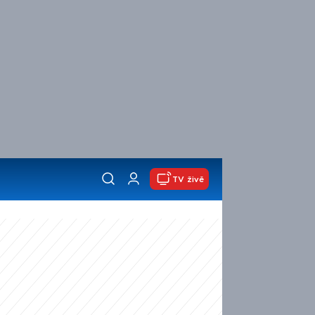
TV živě