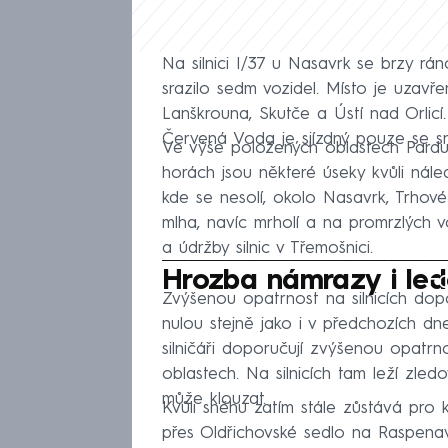
Na silnici I/37 u Nasavrk se brzy rá
srazilo sedm vozidel. Místo je uzavř
Lanškrouna, Skutče a Ústí nad Orlicí. Ú
Červená Voda je sjízdný pouze se s
Ve výše položených oblastech Pardubi
horách jsou některé úseky kvůli náled
kde se nesolí, okolo Nasavrk, Trhov
mlha, navíc mrholí a na promrzlých v
a údržby silnic v Třemošnici.
Fa
Hrozba námrazy i le
Zvýšenou opatrnost na silnicích dopor
nulou stejně jako i v předchozích dne
silničáři doporučují zvýšenou opatrno
oblastech. Na silnicích tam leží zle
může klouzat.
Kvůli sněhu zatím stále zůstává pro k
přes Oldřichovské sedlo na Raspenavu