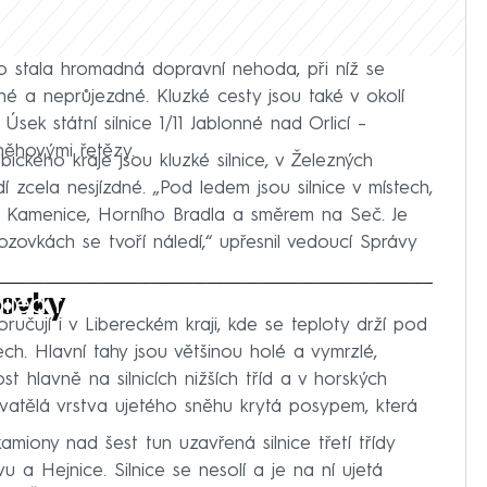
no stala hromadná dopravní nehoda, při níž se
ené a neprůjezdné. Kluzké cesty jsou také v okolí
sek státní silnice 1/11 Jablonné nad Orlicí –⁠
něhovými řetězy.
ckého kraje jsou kluzké silnice, v Železných
í zcela nesjízdné. „Pod ledem jsou silnice v místech,
é Kamenice, Horního Bradla a směrem na Seč. Je
ozovkách se tvoří náledí,“ upřesnil vedoucí Správy
iled to fetch
dovky
učují i v Libereckém kraji, kde se teploty drží pod
ch. Hlavní tahy jsou většinou holé a vymrzlé,
st hlavně na silnicích nižších tříd a v horských
dovatělá vrstva ujetého sněhu krytá posypem, která
amiony nad šest tun uzavřená silnice třetí třídy
 a Hejnice. Silnice se nesolí a je na ní ujetá