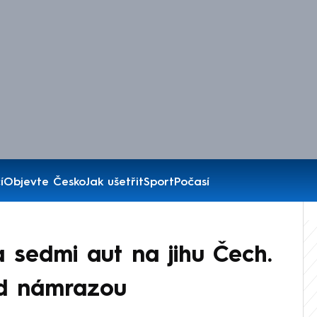
í
Objevte Česko
Jak ušetřit
Sport
Počasí
sedmi aut na jihu Čech.
řed námrazou