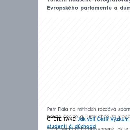
Turkem nadšeně fotografovaly,
Evropského parlamentu a duma
Petr Fiala na mítincích rozdává zdarm
pouze čepice a Turek chce za klobás
ČTĚTE TAKÉ:
Jak volí Češi? Výzkum
studenti či důchodci
„Sám jsem trochu překvapený, jak je