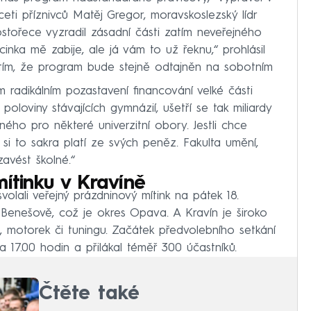
eti příznivců Matěj Gregor, moravskoslezský lídr
stořece vyzradil zásadní části zatím neveřejného
nka mě zabije, ale já vám to už řeknu,“ prohlásil
ím, že program bude stejně odtajněn na sobotním
 radikálním pozastavení financování velké části
loviny stávajících gymnázií, ušetří se tak miliardy
ného pro některé univerzitní obory. Jestli chce
 si to sakra platí ze svých peněz. Fakulta umění,
zavést školné.“
mítinku v Kravíně
olali veřejný prázdninový mítink na pátek 18.
Benešově, což je okres Opava. A Kravín je široko
t, motorek či tuningu. Začátek předvolebního setkání
na 17.00 hodin a přilákal téměř 300 účastníků.
Čtěte také