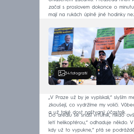
začal s proslovem dokonce o minutu
mají na rukách úplně jiné hodinky ne
34
fotografií
„V Praze už by je vypískali,“ slyším me
zkoušejí, co vydržíme my voliči. Vůbec
a už také dost naštvaný účastník.
Do areálu se snáší vrtulník, nikdo o
letí helikoptérou,“ odhaduje někdo. V
kdy už to vypukne,“ ptá se podráždě