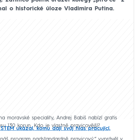
 zatímco politik urážel kolegy „pito*ce“ z
l o historické úloze Vladimira Putina.
a moravské speciality, Andrej Babiš nabízí gratis
u 130 korun. Kdo je vlastně pravicovější?
 STEM ukázal, komu dají svůj hlas pracující,
 náš program nadstandardně pravicový,“ vyprávěl v