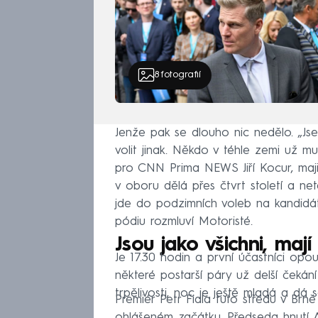
8
fotografií
Jenže pak se dlouho nic nedělo. „Jse
volit jinak. Někdo v téhle zemi už m
pro CNN Prima NEWS Jiří Kocur, maj
v oboru dělá přes čtvrt století a neta
jde do podzimních voleb na kandidá
pódiu rozmluví Motoristé.
Jsou jako všichni, maj
Je 17.30 hodin a první účastníci opo
některé postarší páry už delší čekán
trpělivosti, noc je ještě mladá a dá se
Premiér Petr Fiala tuto středu v Brně
ohlášeném začátku. Předseda hnutí 