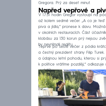
Gregora. Prý za deset minut.
Napřed vepřové a pivo
V 17.51 hodin Gregor vystoupí na pó
až kolem sedmé večer. „A co je teď 
piva a jídla,“ pronese k davu. Mož
v okolních restauracích. Část účastn
klobásu za 130 korun prý nejsou zvědav
by nevnímali realitu.
Teprve po šesté večer z pódia krátc
a čestný prezident strany Filip Ture
a údajnou letní pohodu, kterou si prý
k politice vrátíme později,“ odkazuje
vydrží?