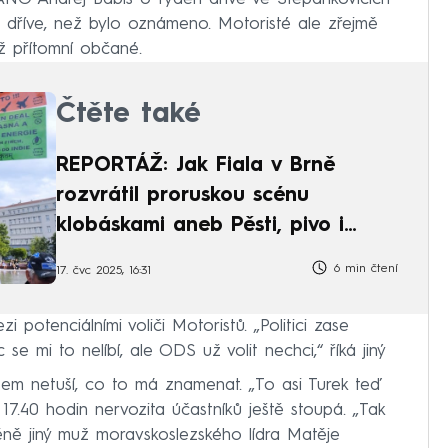
 dříve, než bylo oznámeno. Motoristé ale zřejmě
ž přítomní občané.
Čtěte také
REPORTÁŽ: Jak Fiala v Brně
rozvrátil proruskou scénu
klobáskami aneb Pěsti, pivo i
slušnost
6 min čtení
17. čvc 2025, 16:31
zi potenciálními voliči Motoristů. „Politici zase
 se mi to nelíbí, ale ODS už volit nechci,“ říká jiný
všem netuší, co to má znamenat. „To asi Turek teď
 17.40 hodin nervozita účastníků ještě stoupá. „Tak
ně jiný muž moravskoslezského lídra Matěje