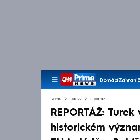
Domácí
Zahranič
Pořady
Domů
Zprávy
Reportáž
REPORTÁŽ: Turek v
historickém význa