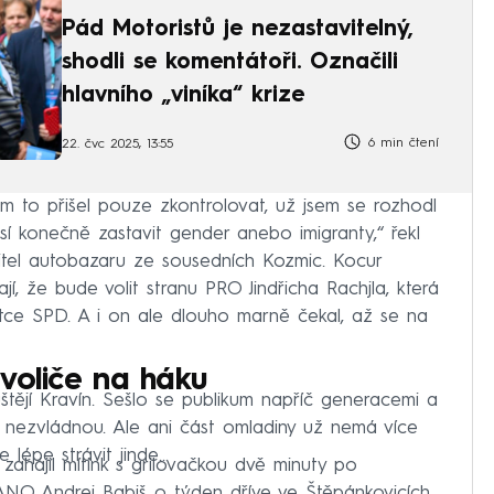
Pád Motoristů je nezastavitelný,
shodli se komentátoři. Označili
hlavního „viníka“ krize
6 min čtení
22. čvc 2025, 13:55
m to přišel pouze zkontrolovat, už jsem se rozhodl
usí konečně zastavit gender anebo imigranty,“ řekl
itel autobazaru ze sousedních Kozmic. Kocur
jí, že bude volit stranu PRO Jindřicha Rachjla, která
tce SPD. A i on ale dlouho marně čekal, až se na
í voliče na háku
uštějí Kravín. Sešlo se publikum napříč generacemi a
í nezvládnou. Ale ani část omladiny už nemá více
 lépe strávit jinde...
 zahájil mítink s grilovačkou dvě minuty po
ANO Andrej Babiš o týden dříve ve Štěpánkovicích