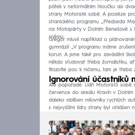
pátek v neformálním hloučku asi dvac
strany Motoristé sobě. A posléze pro
stranického programu. „Předseda Maci
na Motopárty v Dolním Benešově s t
sněmu.
Gregor mluvil například o plánovaném
gymnázií: „V programu máme zrušení po
korun. A jsme také pro zavádění škol
někdo studovat třeba žurnalistiku, ať
filozofie jsou k ničemu, tam je třeba 
Ignorování účastníků 
Ale popořadě. Lídři Motoristů sobě sv
července do areálu Kravín v Dolním 
daleko oblíben milovníky rychlých au
s nejvyššími lídry strany byl ohlášen 