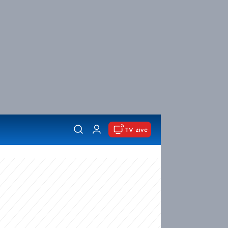
TV živě