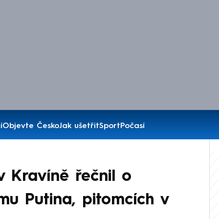
í
Objevte Česko
Jak ušetřit
Sport
Počasí
 Kravíně řečnil o
mu Putina, pitomcích v