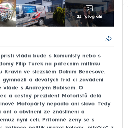
22 fotografií
příští vláda bude s komunisty nebo s
domý Filip Turek na pátečním mítinku
lu Kravín ve slezském Dolním Benešově.
ní gymnázií a devátých tříd či zavádění
né vládě s Andrejem Babišem. O
ec a čestný prezident Motoristů dělá
dinové Motopárty nepadlo ani slovo. Tedy
í ani o obvinění ze znásilnění a
jemuž nyní čelí. Přítomné ženy se s