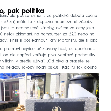
, pak politika
dium, ale pouze oznámí, že politická debata začne
stěžejní, máte tu k dispozici neomezené zásoby
ná jsou to neomezené zásoby, ovšem za ceny jako
íků netají zklamání, na hamburger za 220 nebo na
í. Přišli si poslechnout lídry Motoristů, ale ti jako
e promluví nejvíce očekávaný host, europoslanec
k. I on ale napřed zmiňuje pivo, vepřové pochoutky
 všichni v areálu užívají. „Od piva a prasete se
 na nějakou jakoby noční diskusi. Kdo tu tak dlouho