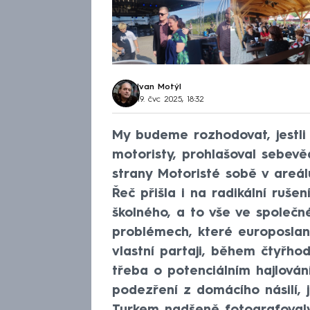
Ivan Motýl
19. čvc 2025, 18:32
My budeme rozhodovat, jestli 
motoristy, prohlašoval sebevě
strany Motoristé sobě v areá
Řeč přišla i na radikální ruše
školného, a to vše ve společ
problémech, které europoslan
vlastní partaji, během čtyřho
třeba o potenciálním hajlován
podezření z domácího násilí, 