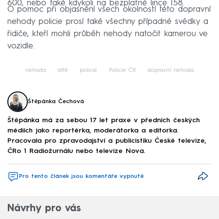
600, nebo také kdykoli na bezplatné lince 158.
O pomoc při objasnění všech okolností této dopravní
nehody policie prosí také všechny případné svědky a
řidiče, kteří mohli průběh nehody natočit kamerou ve
vozidle.
nehoda
dítě
policie
Policie ČR
dopravní nehoda
Štěpánka Čechová
Štěpánka má za sebou 17 let praxe v předních českých
médiích jako reportérka, moderátorka a editorka.
Pracovala pro zpravodajství a publicistiku České televize,
ČRo 1 Radiožurnálu nebo televize Nova.
Pro tento článek jsou komentáře vypnuté
Návrhy pro vás