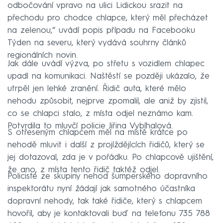
odbočování vpravo na ulici Lidickou srazit na
přechodu pro chodce chlapce, který měl přecházet
na zelenou,“ uvádí popis případu na Facebooku
Týden na severu, který vydává souhrny článků
regionálních novin.
Jak dále uvádí výzva, po střetu s vozidlem chlapec
upadl na komunikaci. Naštěstí se později ukázalo, že
utrpěl jen lehké zranění. Řidič auta, které mělo
nehodu způsobit, nejprve zpomalil, ale aniž by zjistil,
co se chlapci stalo, z místa odjel neznámo kam.
Potvrdila to mluvčí policie Jiřina Vybíhalová.
S otřeseným chlapcem měl na místě krátce po
nehodě mluvit i další z projíždějících řidičů, který se
jej dotazoval, zda je v pořádku. Po chlapcově ujištění,
že ano, z místa tento řidič taktéž odjel.
Policisté ze skupiny nehod šumperského dopravního
inspektorátu nyní žádají jak samotného účastníka
dopravní nehody, tak také řidiče, který s chlapcem
hovořil, aby je kontaktovali buď na telefonu 735 788