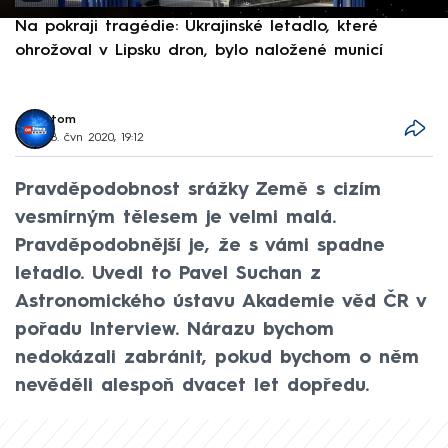
Na pokraji tragédie: Ukrajinské letadlo, které
P
ohrožoval v Lipsku dron, bylo naložené municí
e
tom
8. čvn 2020, 19:12
Pravděpodobnost srážky Země s cizím
vesmírným tělesem je velmi malá.
Pravděpodobnější je, že s vámi spadne
letadlo. Uvedl to Pavel Suchan z
Astronomického ústavu Akademie věd ČR v
pořadu Interview. Nárazu bychom
nedokázali zabránit, pokud bychom o něm
nevěděli alespoň dvacet let dopředu.