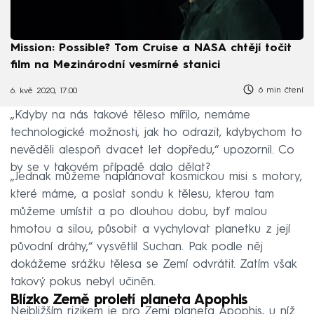
Mission: Possible? Tom Cruise a NASA chtějí točit
film na Mezinárodní vesmírné stanici
6 min čtení
6. kvě 2020, 17:00
„Kdyby na nás takové těleso mířilo, nemáme
technologické možnosti, jak ho odrazit, kdybychom to
nevěděli alespoň dvacet let dopředu,“ upozornil. Co
by se v takovém případě dalo dělat?
„Jednak můžeme naplánovat kosmickou misi s motory,
které máme, a poslat sondu k tělesu, kterou tam
můžeme umístit a po dlouhou dobu, byť malou
hmotou a silou, působit a vychylovat planetku z její
původní dráhy,“ vysvětlil Suchan. Pak podle něj
dokážeme srážku tělesa se Zemí odvrátit. Zatím však
takový pokus nebyl učiněn.
Blízko Země proletí planeta Apophis
Nejbližším rizikem je pro Zemi planeta Apophis, u níž