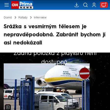
Domů
Pořady
Interview
Srážka s vesmírným tělesem je
nepravděpodobná. Zabránit bychom jí
asi nedokázali
Žádná položka z playlistu není
Výběr redakce
dostupná.