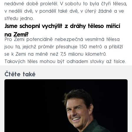
nedávné době proletěl. V sobotu to byla čtyři tělesa,
v neděli dvě, v pondělí také dvě, v úterý žádné a ve
středu jedno.
Jsme schopni vychýlit z dráhy těleso mířící
na Zemi?
Pro Zemi potenciálně nebezpečná vesmírná tělesa
jsou ta, jejichž průměr přesahuje 150 metrů a přiblíží
se k Zemi na méně než 7,5 milionu kilometrů.
Takových těles mohou být odhadem stovky až tisíce.
Čtěte také