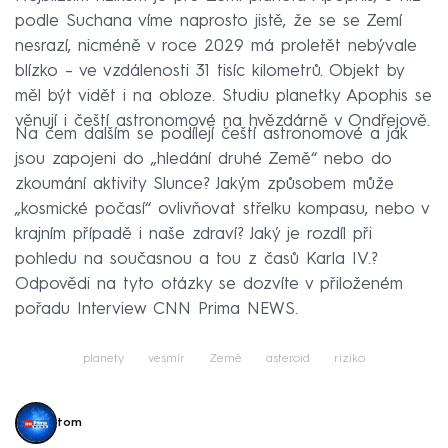
podle Suchana víme naprosto jistě, že se se Zemí
nesrazí, nicméně v roce 2029 má proletět nebývale
blízko – ve vzdálenosti 31 tisíc kilometrů. Objekt by
měl být vidět i na obloze. Studiu planetky Apophis se
věnují i čeští astronomové na hvězdárně v Ondřejově.
Na čem dalším se podílejí čeští astronomové a jak
jsou zapojeni do „hledání druhé Země“ nebo do
zkoumání aktivity Slunce? Jakým způsobem může
„kosmické počasí“ ovlivňovat střelku kompasu, nebo v
krajním případě i naše zdraví? Jaký je rozdíl při
pohledu na současnou a tou z časů Karla IV.?
Odpovědi na tyto otázky se dozvíte v přiloženém
pořadu Interview CNN Prima NEWS.
planety
vesmír
Země
asteroid
riziko
tom