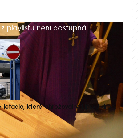
 playlistu není dostupná.
V
é letadlo, které ohrožoval v Lipsku dron,
Přilá
polit