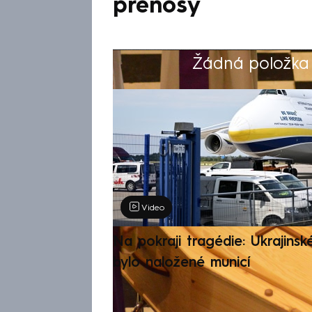
přenosy
Žádná položka z
Výběr redakce
Video
Na pokraji tragédie: Ukrajinsk
bylo naložené municí