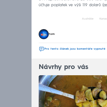
účtuje poplatek ve výši 119 dolarů (asi 
Austrálie
Kana
tom
Pro tento článek jsou komentáře vypnuté
Návrhy pro vás