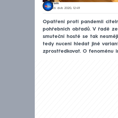
tom
26. dub 2020, 12:49
Opatření proti pandemii citel
pohřebních obřadů. V řadě ze
smuteční hosté se tak nesmějí
tedy nuceni hledat jiné variant
zprostředkovat. O fenoménu i