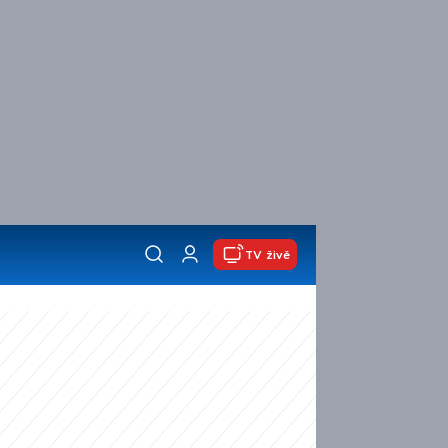
TV živě