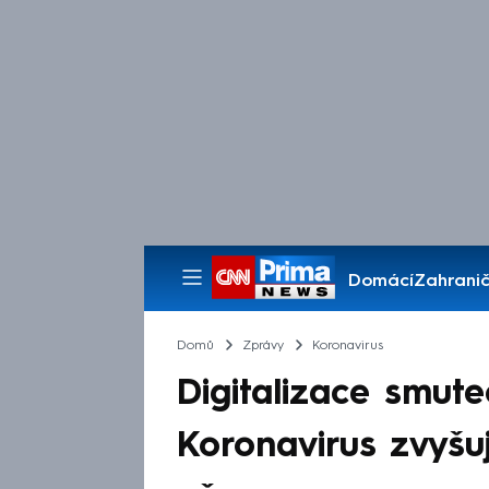
Domácí
Zahranič
Pořady
Domů
Zprávy
Koronavirus
Digitalizace smut
Koronavirus zvyšu