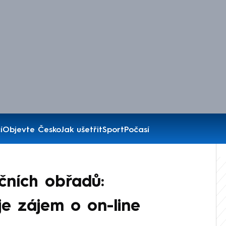
í
Objevte Česko
Jak ušetřit
Sport
Počasí
ečních obřadů:
je zájem o on-line