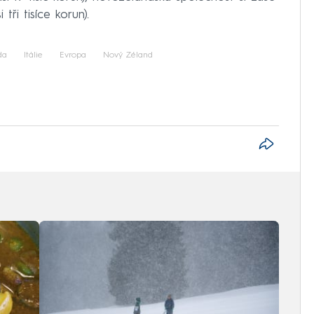
tři tisíce korun).
da
Itálie
Evropa
Nový Zéland