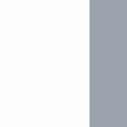
ideo
kat migranty do Česka? Sami by odešli, tvrdí exp
ické sebevraždě