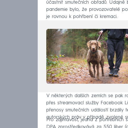
účastnit smutečních obřadů. Údajn
pandemie bylo, že provozovatelé poh
je rovnou k pohřbení či kremaci.
V některých dalších zemích se pak rod
přes streamovací služby Facebook 
přenosy smutečních událostí brzdily t
autorských práv v případě zvolené s
Pro zajímavost, jedna z pohřebních s
DPA zprostředkovává za 550 liber (as