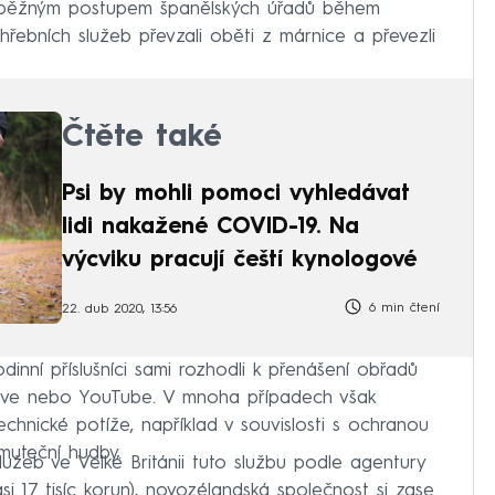
ě běžným postupem španělských úřadů během
řebních služeb převzali oběti z márnice a převezli
Čtěte také
Psi by mohli pomoci vyhledávat
lidi nakažené COVID-19. Na
výcviku pracují čeští kynologové
6 min čtení
22. dub 2020, 13:56
inní příslušníci sami rozhodli k přenášení obřadů
Live nebo YouTube. V mnoha případech však
echnické potíže, například v souvislosti s ochranou
muteční hudby.
lužeb ve Velké Británii tuto službu podle agentury
i 17 tisíc korun), novozélandská společnost si zase