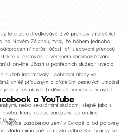
už léta zprostředkovává živé přenosy smutečních
bo na Novém Zélandu, tvrdí, že během jednoho
iprocentní nárůst účasti při sledování přenosů.
estrikce v cestování a veřejném shromažďování,
t on-line účasti u pohřebních služeb,“ uvedla
 služeb informovaly i pohřební úřady ve
ímž chtějí příbuzným a přátelům zesnulých umožnit
 jinak z restriktivních důvodů nemohou účastnit.
 Facebook a YouTube
skými, nebo sekulárními službami, stejně jako si
o hudbu, které budou zařazeny do on-line
 služby.
mií nejvíce zasaženou zemí v Evropě a od poloviny
mní vláda mimo jiné zamezila příbuzným fyzicky se