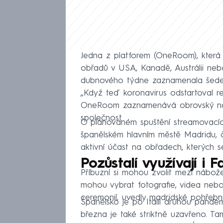
Jedna z platforem (OneRoom), která 
obřadů v USA, Kanadě, Austrálii ne
dubnového týdne zaznamenala šedesát
„Když teď koronavirus odstartoval r
OneRoom zaznamenává obrovský nárůs
společnost.
O plánovaném spuštění streamovacích
španělském hlavním městě Madridu, č
aktivní účast na obřadech, kterých se
Pozůstalí využívají i
Příbuzní si mohou zvolit mezi nábožen
mohou vybrat fotografie, videa neb
ceremonií, uvedly madridské pohřební
Španělsko je po Itálii druhou pande
března je také striktně uzavřeno. Ta