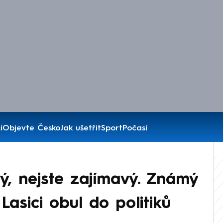
í
Objevte Česko
Jak ušetřit
Sport
Počasí
ý, nejste zajímavý. Známý
Lasici obul do politiků