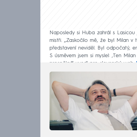
Naposledy si Huba zahrál s Lasicou j
mistři. „Zaskočilo mě, že byl Milan v
představení neviděl. Byl odpočatý, ene
S úsměvem jsem si myslel: ‚Ten Mila
prospěla,‘“ uvedl pro slovenský web