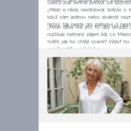
úřadech, aby dostal dotaci. Žádal pár
Lasica pak sehnal peníze od sponzor
„Milan si nikdy nestěžoval. Jistěže o
když vám jednou nebo dvakrát naznač
mrtvý, tak nejste ani zajímavý a nejs
„Milan dělal vše pro to, aby divadlo 
rozčiluje nahraný zájem lidí, co Milan
tvářit, jak ho chtějí ocenit? Vždyť h
ponižovat,“ uvedl Huba.