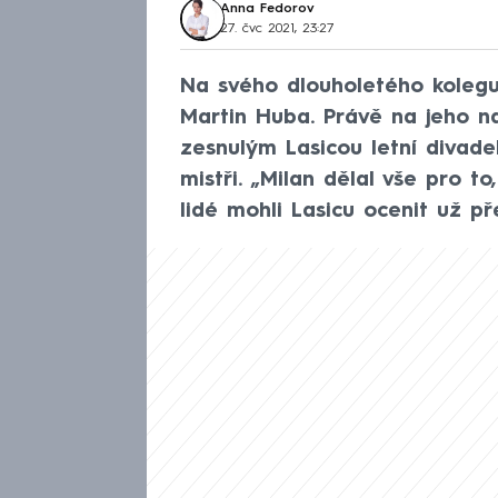
Anna Fedorov
27. čvc 2021, 23:27
Na svého dlouholetého kolegu
Martin Huba. Právě na jeho nar
zesnulým Lasicou letní divade
mistři. „Milan dělal vše pro to
lidé mohli Lasicu ocenit už pře