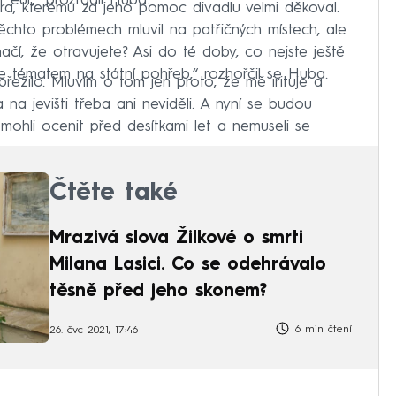
 eur,“ prozradil Huba.
a, kterému za jeho pomoc divadlu velmi děkoval.
 těchto problémech mluvil na patřičných místech, ale
í, že otravujete? Asi do té doby, co nejste ještě
te tématem na státní pohřeb,“ rozhořčil se Huba.
přežilo. Mluvím o tom jen proto, že mě irituje a
a na jevišti třeba ani neviděli. A nyní se budou
o mohli ocenit před desítkami let a nemuseli se
Čtěte také
Mrazivá slova Žilkové o smrti
Milana Lasici. Co se odehrávalo
těsně před jeho skonem?
6 min čtení
26. čvc 2021, 17:46