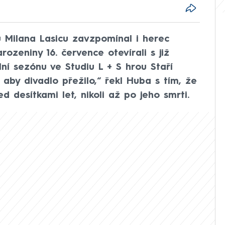
 Milana Lasicu zavzpomínal i herec
ozeniny 16. července otevírali s již
lní sezónu ve Studiu L + S hrou Staří
, aby divadlo přežilo,“ řekl Huba s tím, že
d desítkami let, nikoli až po jeho smrti.