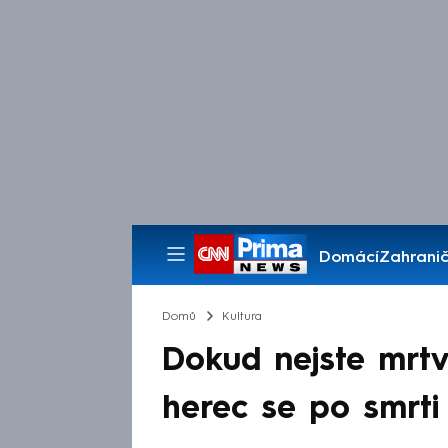
Domácí
Zahranič
Pořady
Domů
Kultura
Dokud nejste mrtv
herec se po smrti 