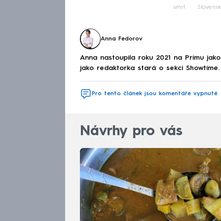
smrt
Slovens
Anna Fedorov
Anna nastoupila roku 2021 na Primu jak
jako redaktorka stará o sekci Showtime.
Pro tento článek jsou komentáře vypnuté
Návrhy pro vás