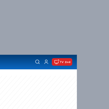
TV živě