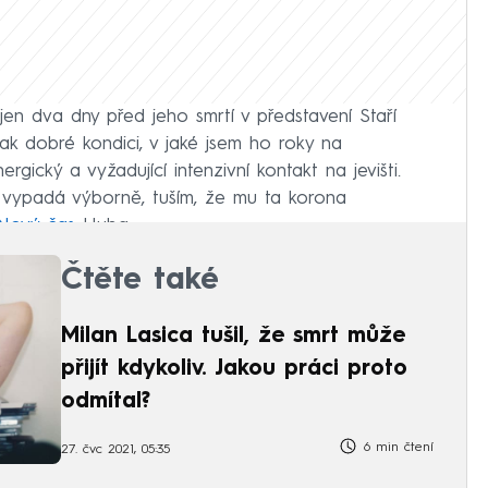
en dva dny před jeho smrtí v představení Staří
 tak dobré kondici, v jaké jsem ho roky na
rgický a vyžadující intenzivní kontakt na jevišti.
n vypadá výborně, tuším, že mu ta korona
Nový čas
Huba.
Čtěte také
Milan Lasica tušil, že smrt může
přijít kdykoliv. Jakou práci proto
odmítal?
6 min čtení
27. čvc 2021, 05:35