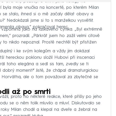
 o dva dny později. O smrti jeho kolegy ho
í byla moje vnučka na koncertě, po kterém Milan
 se stalo, ihned si o mě začaly dělat obavy a
u?‘ Nedokázali jsme si to s manželkou vysvětlit.
amenila obava,“ pokračoval herec.
vzpomíná jako na laskavého cynika. „Byl extrémně
mem,“ prozradil. „Párkrát jsem ho zažil velmi citově
by to nikdo nepoznal. Prostě nechtěl být přistižen
eduplný i ke svým kolegům a vždy jim dokázal
tší hereckou poklonu složil Hubovi při inscenaci
i hrál toho elegána a sedl sis tam, zvedly se ti
yl dobrý moment!
‘
Jistě, že chápal dramaturgickou
n Horvátha, ale o tom považoval za zbytečné se
dli až po smrti
ážil, proto ho některé reakce, které přišly po jeho
hodu se o něm tolik mluvilo a mluví. Diskutovalo se
i roky Milan chodil a klepal na dveře a žebral na