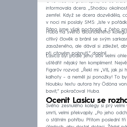
O to více ho překvapilo, co se stalo
informovala dcera. „Shodou okolnost
zemřel. Když se dcera dozvěděla, co
v noci mi poslaly SMS: ‚Jste v pořádk
Ráno jsme však pochopili, z čeho pr
Huba na svého dlouholetého kolegu 
citlivý člověk a bránil se svým sarkas
zasaženého, ​​ale dával si záležet, a
při citovém pohnutí,“ doplnil.
Lasica byl podle jeho slov velmi ohl
uštědřit nějaký ten kompliment. Nejvě
Figarův rozvod. „Řekl mi:
‚
Víš, jak js
kalhoty – a neměl jsi ponožky! To b
hloubku textu autora hry Ödöna vo
bavit,“ pokračoval Huba.
Ocenit Lasicu se rozho
Svého zesnulého kolegy si prý velmi v
smrti, velmi překvapily. „Po jeho odc
o státním pohřbu. Přitom poslední tř