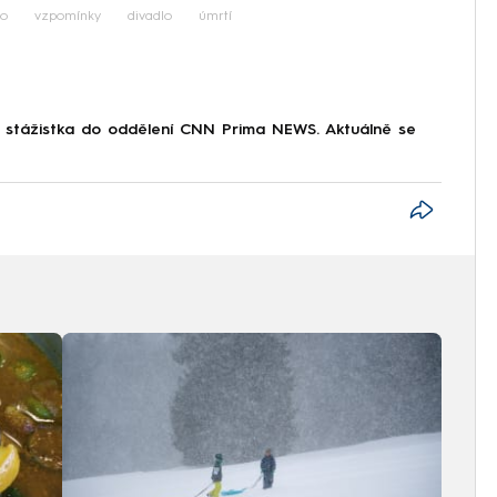
ko
vzpomínky
divadlo
úmrtí
o stážistka do oddělení CNN Prima NEWS. Aktuálně se