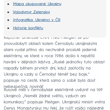
Mapa okupované Ukrajiny
Volodymyr Zelenskyj
Infografika: Ukrajinci v ČR
Historie konfliktu
Reportér americké CNN Fred Pleitgen se po
znovudobytí oblasti kolem Černobylu ukrajinskými
silami vydal přímo do nechvalně proslulé jaderné
elektrárny, ve které v roce 1986 došlo k největší
havárii v dějinách lidstva. „Ruské jednotky tuto oblast
napadly během prvních dní, když zaútočily na
Ukrajinu a vzaly si Černobyl téměř bez boje,“
popisuje na cestě, která sama o sobě byla dost
nebezpečná, novinář.
Rusové měli v černobylské elektrárně uvěznit na 169
Ukrajinců. „Neměli žádné světlo, vzduch ani
komunikaci,“ popisuje Pleitgen. Ukrajinský ministr vnitra
Denys Monastyrskyj mu řekl, že ruští vojáci následně