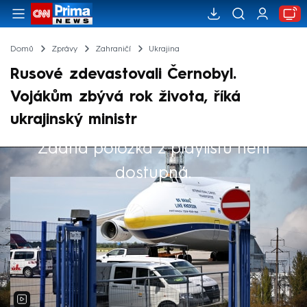
Domů
Zprávy
Zahraničí
Ukrajina
Rusové zdevastovali Černobyl.
Vojákům zbývá rok života, říká
ukrajinský ministr
Žádná položka z playlistu není
Výběr redakce
dostupná.