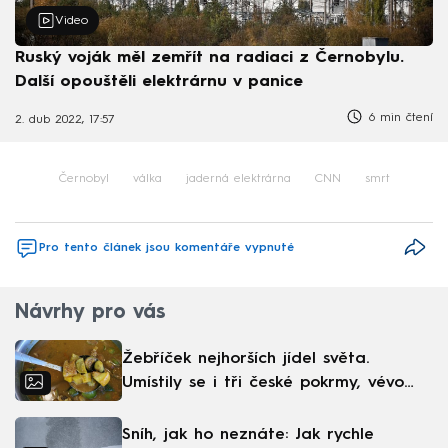
Video
Ruský voják měl zemřít na radiaci z Černobylu.
Další opouštěli elektrárnu v panice
6 min čtení
2. dub 2022, 17:57
Černobyl
válka
jaderná elektrárna
CNN
smrt
Pro tento článek jsou komentáře vypnuté
Návrhy pro vás
Žebříček nejhorších jídel světa.
Umístily se i tři české pokrmy, vévodí
skandinávská kuchyně
Sníh, jak ho neznáte: Jak rychle