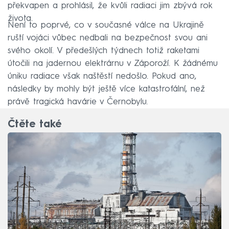
překvapen a prohlásil, že kvůli radiaci jim zbývá rok
života.
Není to poprvé, co v současné válce na Ukrajině
ruští vojáci vůbec nedbali na bezpečnost svou ani
svého okolí. V předešlých týdnech totiž raketami
útočili na jadernou elektrárnu v Záporoží. K žádnému
úniku radiace však naštěstí nedošlo. Pokud ano,
následky by mohly být ještě více katastrofální, než
právě tragická havárie v Černobylu.
Čtěte také