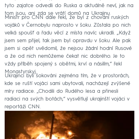
tyto zajatce odvedli do Ruska a aktuálně neví, jak na
tom jsou, ani zda se vrátí domů na Ukrajinu.
Ministr pro CNN dále řekl, že byl z chování ruských
vojáků v Černobylu naprosto v šoku. Zůstala po nich
velká spoušť a řadu věcí z místa navíc ukradli. „Když
jsem sem přijel, tak jsem byl opravdu v šoku. Ale pak
jsem si opět uvědomil, že nejsou žádní hodní Rusové
a že od nich nemůžeme čekat nic dobrého. Je to
vždy příběh spojený s obětmi, krví a násilím,“ řekl
Monastyrskyj.
Ukrajinci byli šokováni zejména tím, že v prostorách,
kde se ruští vojáci sami ubytovali, nacházejí zvýšené
míry radiace. „Chodili do Rudého lesa a přinesli
radiaci na svých botách,“ vysvětlují ukrajinští vojáci v
reportáži CNN.