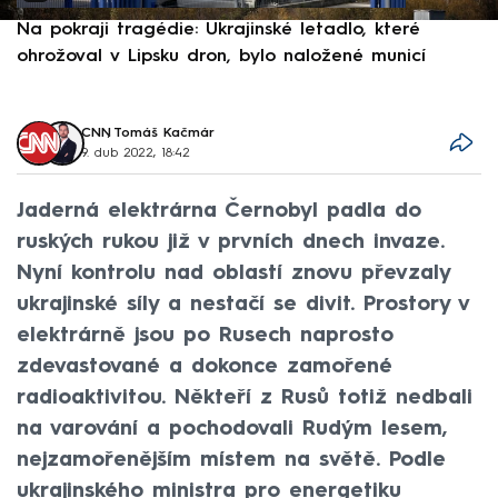
Na pokraji tragédie: Ukrajinské letadlo, které
P
ohrožoval v Lipsku dron, bylo naložené municí
e
CNN
,
Tomáš Kačmár
9. dub 2022, 18:42
Jaderná elektrárna Černobyl padla do
ruských rukou již v prvních dnech invaze.
Nyní kontrolu nad oblastí znovu převzaly
ukrajinské síly a nestačí se divit. Prostory v
elektrárně jsou po Rusech naprosto
zdevastované a dokonce zamořené
radioaktivitou. Někteří z Rusů totiž nedbali
na varování a pochodovali Rudým lesem,
nejzamořenějším místem na světě. Podle
ukrajinského ministra pro energetiku