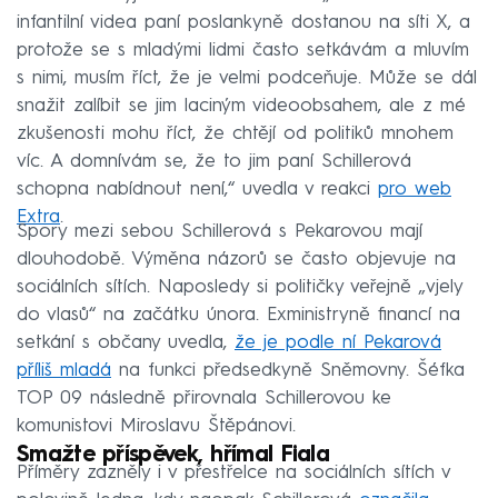
infantilní videa paní poslankyně dostanou na síti X, a
protože se s mladými lidmi často setkávám a mluvím
s nimi, musím říct, že je velmi podceňuje. Může se dál
snažit zalíbit se jim laciným videoobsahem, ale z mé
zkušenosti mohu říct, že chtějí od politiků mnohem
víc. A domnívám se, že to jim paní Schillerová
schopna nabídnout není,“ uvedla v reakci
pro web
Extra
.
Spory mezi sebou Schillerová s Pekarovou mají
dlouhodobě. Výměna názorů se často objevuje na
sociálních sítích. Naposledy si političky veřejně „vjely
do vlasů“ na začátku února. Exministryně financí na
setkání s občany uvedla,
že je podle ní Pekarová
příliš mladá
na funkci předsedkyně Sněmovny. Šéfka
TOP 09 následně přirovnala Schillerovou ke
komunistovi Miroslavu Štěpánovi.
Smažte příspěvek, hřímal Fiala
Příměry zazněly i v přestřelce na sociálních sítích v