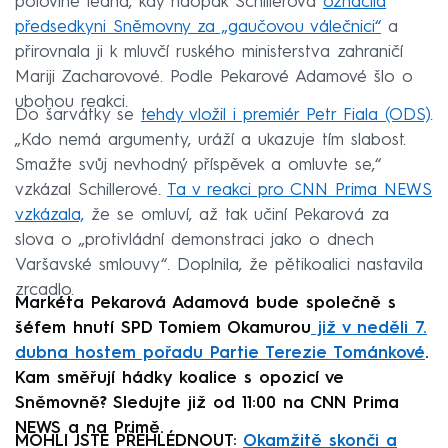
polovině ledna, kdy naopak Schillerová
označila
předsedkyni Sněmovny za „gaučovou válečnici“
a
přirovnala ji k mluvčí ruského ministerstva zahraničí
Mariji Zacharovové. Podle Pekarové Adamové šlo o
ubohou reakci.
Do šarvátky se
tehdy vložil i premiér Petr Fiala (ODS)
.
„Kdo nemá argumenty, uráží a ukazuje tím slabost.
Smažte svůj nevhodný příspěvek a omluvte se,“
vzkázal Schillerové.
Ta v reakci pro CNN Prima NEWS
vzkázala,
že se omluví, až tak učiní Pekarová za
slova o „protivládní demonstraci jako o dnech
Varšavské smlouvy“. Doplnila, že pětikoalici nastavila
zrcadlo.
Markéta Pekarová Adamová bude společně s
šéfem hnutí SPD Tomiem Okamurou
již v neděli 7.
dubna hostem pořadu Partie Terezie Tománkové
.
Kam směřují hádky koalice s opozicí ve
Sněmovně? Sledujte již od 11:00 na CNN Prima
NEWS a na Primě.
MOHLI JSTE PŘEHLÉDNOUT:
Okamžitě skonči a