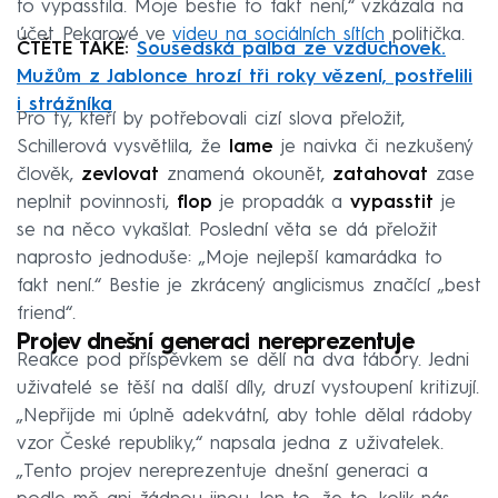
to vypasstila. Moje bestie to fakt není,“ vzkázala na
účet Pekarové ve
videu na sociálních sítích
politička.
ČTĚTE TAKÉ:
Sousedská palba ze vzduchovek.
Mužům z Jablonce hrozí tři roky vězení, postřelili
i strážníka
Pro ty, kteří by potřebovali cizí slova přeložit,
Schillerová vysvětlila, že
lame
je naivka či nezkušený
člověk,
zevlovat
znamená okounět,
zatahovat
zase
neplnit povinnosti,
flop
je propadák a
vypasstit
je
se na něco vykašlat. Poslední věta se dá přeložit
naprosto jednoduše: „Moje nejlepší kamarádka to
fakt není.“ Bestie je zkrácený anglicismus značící „best
friend“.
Projev dnešní generaci nereprezentuje
Reakce pod příspěvkem se dělí na dva tábory. Jedni
uživatelé se těší na další díly, druzí vystoupení kritizují.
„Nepřijde mi úplně adekvátní, aby tohle dělal rádoby
vzor České republiky,“ napsala jedna z uživatelek.
„Tento projev nereprezentuje dnešní generaci a