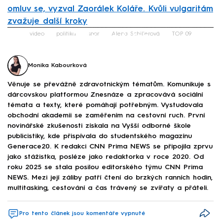
omluv se, vyzval Zaorálek Koláře. Kvůli vulgaritám
zvažuje další kroky
Failed to fetch
video
politika
spor
Alena Schillerová
TOP 09
Monika Kabourková
Věnuje se převážně zdravotnickým tématům. Komunikuje s
dárcovskou platformou Znesnáze a zpracovává sociální
témata a texty, které pomáhají potřebným. Vystudovala
obchodní akademii se zaměřením na cestovní ruch. První
novinářské zkušenosti získala na Vyšší odborné škole
publicistiky, kde přispívala do studentského magazínu
Generace20. K redakci CNN Prima NEWS se připojila zprvu
jako stážistka, posléze jako redaktorka v roce 2020. Od
roku 2025 se stala posilou editorského týmu CNN Prima
NEWS. Mezi její záliby patří čtení do brzkých ranních hodin,
multitasking, cestování a čas trávený se zvířaty a přáteli.
Pro tento článek jsou komentáře vypnuté