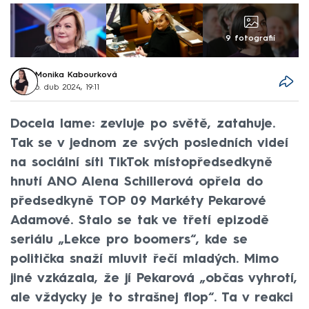
9 fotografií
Monika Kabourková
6. dub 2024, 19:11
Docela lame: zevluje po světě, zatahuje.
Tak se v jednom ze svých posledních videí
na sociální síti TikTok místopředsedkyně
hnutí ANO Alena Schillerová opřela do
předsedkyně TOP 09 Markéty Pekarové
Adamové. Stalo se tak ve třetí epizodě
seriálu „Lekce pro boomers“, kde se
politička snaží mluvit řečí mladých. Mimo
jiné vzkázala, že jí Pekarová „občas vyhrotí,
ale vždycky je to strašnej flop“. Ta v reakci