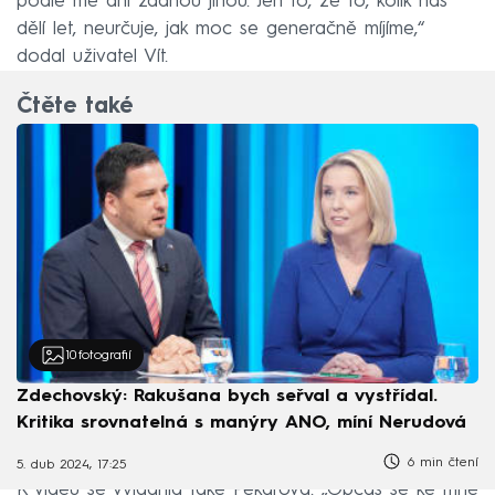
podle mě ani žádnou jinou. Jen to, že to, kolik nás
dělí let, neurčuje, jak moc se generačně míjíme,“
dodal uživatel Vít.
Čtěte také
10
fotografií
Zdechovský: Rakušana bych seřval a vystřídal.
Kritika srovnatelná s manýry ANO, míní Nerudová
6 min čtení
5. dub 2024, 17:25
K videu se vyjádřila také Pekarová. „Občas se ke mně