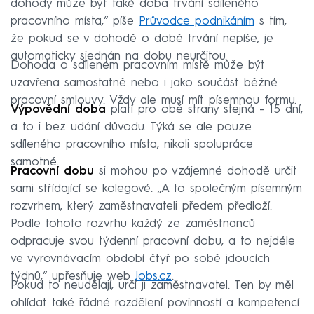
dohody může být také doba trvání sdíleného
pracovního místa,“ píše
Průvodce podnikáním
s tím,
že pokud se v dohodě o době trvání nepíše, je
automaticky sjednán na dobu neurčitou.
Dohoda o sdíleném pracovním místě může být
uzavřena samostatně nebo i jako součást běžné
pracovní smlouvy. Vždy ale musí mít písemnou formu.
Výpovědní doba
platí pro obě strany stejná – 15 dní,
a to i bez udání důvodu. Týká se ale pouze
sdíleného pracovního místa, nikoli spolupráce
samotné.
Pracovní dobu
si mohou po vzájemné dohodě určit
sami střídající se kolegové. „A to společným písemným
rozvrhem, který zaměstnavateli předem předloží.
Podle tohoto rozvrhu každý ze zaměstnanců
odpracuje svou týdenní pracovní dobu, a to nejdéle
ve vyrovnávacím období čtyř po sobě jdoucích
týdnů,“ upřesňuje web
Jobs.cz
.
Pokud to neudělají, určí ji zaměstnavatel. Ten by měl
ohlídat také řádné rozdělení povinností a kompetencí