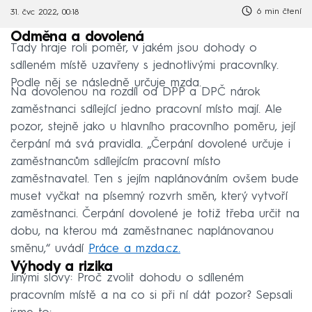
6 min čtení
31. čvc 2022, 00:18
Odměna a dovolená
Tady hraje roli poměr, v jakém jsou dohody o
sdíleném místě uzavřeny s jednotlivými pracovníky.
Podle něj se následně určuje mzda.
Na dovolenou na rozdíl od DPP a DPČ nárok
zaměstnanci sdílející jedno pracovní místo mají. Ale
pozor, stejně jako u hlavního pracovního poměru, její
čerpání má svá pravidla. „Čerpání dovolené určuje i
zaměstnancům sdílejícím pracovní místo
zaměstnavatel. Ten s jejím naplánováním ovšem bude
muset vyčkat na písemný rozvrh směn, který vytvoří
zaměstnanci. Čerpání dovolené je totiž třeba určit na
dobu, na kterou má zaměstnanec naplánovanou
směnu,“ uvádí
Práce a mzda.cz.
Výhody a rizika
Jinými slovy: Proč zvolit dohodu o sdíleném
pracovním místě a na co si při ní dát pozor? Sepsali