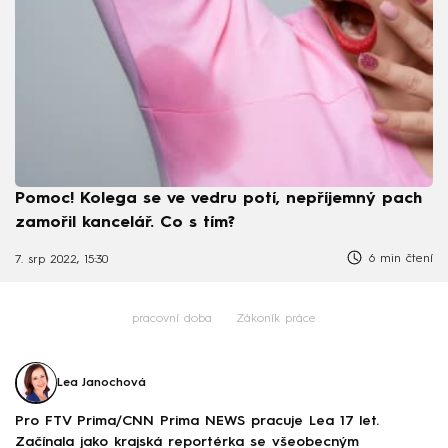
Pomoc! Kolega se ve vedru potí, nepříjemný pach
zamořil kancelář. Co s tím?
6 min čtení
7. srp 2022, 15:30
pracovní doba
Zákoník práce
Lea Janochová
Pro FTV Prima/CNN Prima NEWS pracuje Lea 17 let.
Začínala jako krajská reportérka se všeobecným