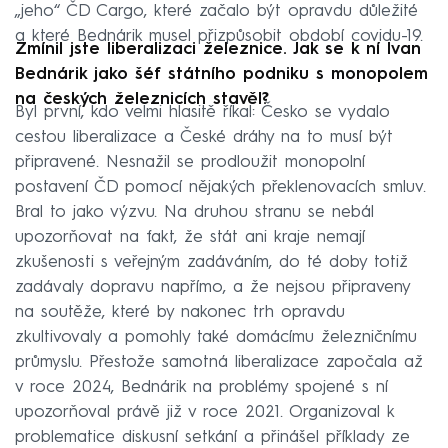
„jeho“ ČD Cargo, které začalo být opravdu důležité
a které Bednárik musel přizpůsobit období covidu-19.
Zmínil jste liberalizaci železnice. Jak se k ní Ivan
Bednárik jako šéf státního podniku s monopolem
na českých železnicích stavěl?
Byl první, kdo velmi hlasitě říkal: Česko se vydalo
cestou liberalizace a České dráhy na to musí být
připravené. Nesnažil se prodloužit monopolní
postavení ČD pomocí nějakých překlenovacích smluv.
Bral to jako výzvu. Na druhou stranu se nebál
upozorňovat na fakt, že stát ani kraje nemají
zkušenosti s veřejným zadáváním, do té doby totiž
zadávaly dopravu napřímo, a že nejsou připraveny
na soutěže, které by nakonec trh opravdu
zkultivovaly a pomohly také domácímu železničnímu
průmyslu. Přestože samotná liberalizace započala až
v roce 2024, Bednárik na problémy spojené s ní
upozorňoval právě již v roce 2021. Organizoval k
problematice diskusní setkání a přinášel příklady ze