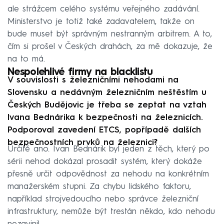
ale strážcem celého systému veřejného zadávání.
Ministerstvo je totiž také zadavatelem, takže on
bude muset být správným nestranným arbitrem. A to,
čím si prošel v Českých drahách, za mě dokazuje, že
na to má.
Nespolehlivé firmy na blacklistu
V souvislosti s železničními nehodami na
Slovensku a nedávným železničním neštěstím u
Českých Budějovic je třeba se zeptat na vztah
Ivana Bednárika k bezpečnosti na železnicích.
Podporoval zavedení ETCS, popřípadě dalších
bezpečnostních prvků na železnici?
Určitě ano. Ivan Bednárik byl jeden z těch, který po
sérii nehod dokázal prosadit systém, který dokáže
přesně určit odpovědnost za nehodu na konkrétním
manažerském stupni. Za chybu lidského faktoru,
například strojvedoucího nebo správce železniční
infrastruktury, nemůže být trestán někdo, kdo nehodu