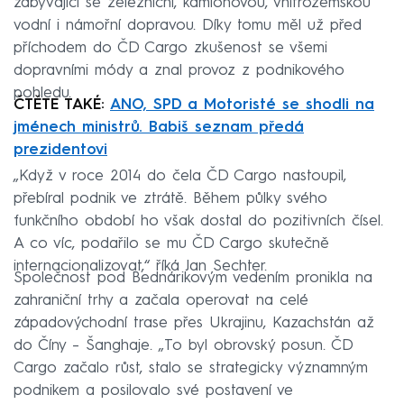
zabývající se železniční, kamionovou, vnitrozemskou
vodní i námořní dopravou. Díky tomu měl už před
příchodem do ČD Cargo zkušenost se všemi
dopravními módy a znal provoz z podnikového
pohledu.
ČTĚTE TAKÉ:
ANO, SPD a Motoristé se shodli na
jménech ministrů. Babiš seznam předá
prezidentovi
„Když v roce 2014 do čela ČD Cargo nastoupil,
přebíral podnik ve ztrátě. Během půlky svého
funkčního období ho však dostal do pozitivních čísel.
A co víc, podařilo se mu ČD Cargo skutečně
internacionalizovat,“ říká Jan Sechter.
Společnost pod Bednárikovým vedením pronikla na
zahraniční trhy a začala operovat na celé
západovýchodní trase přes Ukrajinu, Kazachstán až
do Číny – Šanghaje. „To byl obrovský posun. ČD
Cargo začalo růst, stalo se strategicky významným
podnikem a posilovalo své postavení ve