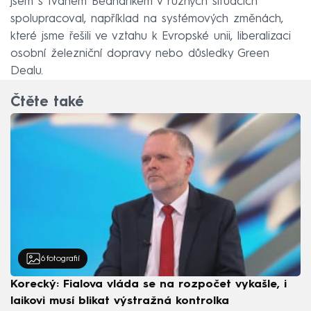
jsem s Ivanem Bednárikem v různých situacích
spolupracoval, například na systémových změnách,
které jsme řešili ve vztahu k Evropské unii, liberalizaci
osobní železniční dopravy nebo důsledky Green
Dealu.
Čtěte také
6
fotografií
Korecký: Fialova vláda se na rozpočet vykašle, i
laikovi musí blikat výstražná kontrolka