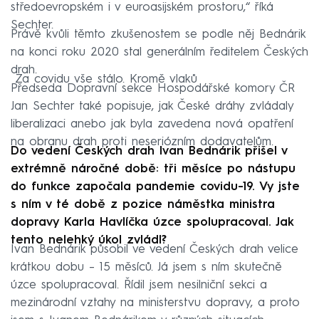
středoevropském i v euroasijském prostoru,“ říká
Sechter.
Právě kvůli těmto zkušenostem se podle něj Bednárik
na konci roku 2020 stal generálním ředitelem Českých
drah.
Za covidu vše stálo. Kromě vlaků
Předseda Dopravní sekce Hospodářské komory ČR
Jan Sechter také popisuje, jak České dráhy zvládaly
liberalizaci anebo jak byla zavedena nová opatření
na obranu drah proti neseriózním dodavatelům.
Do vedení Českých drah Ivan Bednárik přišel v
extrémně náročné době: tři měsíce po nástupu
do funkce započala pandemie covidu-19. Vy jste
s ním v té době z pozice náměstka ministra
dopravy Karla Havlíčka úzce spolupracoval. Jak
tento nelehký úkol zvládl?
Ivan Bednárik působil ve vedení Českých drah velice
krátkou dobu – 15 měsíců. Já jsem s ním skutečně
úzce spolupracoval. Řídil jsem nesilniční sekci a
mezinárodní vztahy na ministerstvu dopravy, a proto