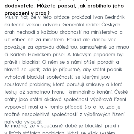
dodavatele. Můžete popsat, jak probíhalo jeho
prosazení v praxi?
Musím říct, že v této otázce prokázal Ivan Bednárik
skutečně velkou odvahu. Generální ředitel Českých
drah nechodí s každou drobností na ministerstvo a
už vůbec ne za ministrem. Pokud ale danou věc
považuje za opravdu důležitou, samozřejmě za mnou
či Karlem Havlíčkem přišel. A takovým případem byl
právě i blacklist. O něm se s námi přišel poradit a
hlavně se ujistit, zda je přípustné, aby státní podnik
vyhotovil blacklist společností, se kterými jsou
soustavné problémy, které porušují smlouvy a které
testují až samotnou hranu kriminálního konání. České
dráhy jako státní akciová společnost výběrová řízení
vypisovat musí a v tomto případě šlo o to, zda je
možné nespolehlivé společnosti z výběrových řízení
natvrdo vyloučit.
Je možné, že v současné době je blacklist praxí i
v jiných státních podnicích. Když se však systém