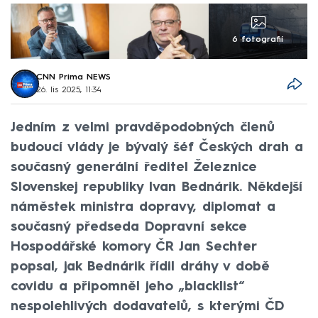
6 fotografií
CNN Prima NEWS
26. lis 2025, 11:34
Jedním z velmi pravděpodobných členů
budoucí vlády je bývalý šéf Českých drah a
současný generální ředitel Železnice
Slovenskej republiky Ivan Bednárik. Někdejší
náměstek ministra dopravy, diplomat a
současný předseda Dopravní sekce
Hospodářské komory ČR Jan Sechter
popsal, jak Bednárik řídil dráhy v době
covidu a připomněl jeho „blacklist“
nespolehlivých dodavatelů, s kterými ČD