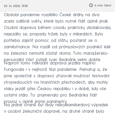
6 min čtení
25. lis 2025, 13:35
Období pandemie rozdělilo České dráhy na dva
zcela odlišné světy, které bylo nutné řídit úplně jinak.
Osobní doprava během covidu prakticky zkolabovala,
nejezdilo se, propady tržeb byly v miliardách. Bylo
potřeba zajistit pomoc od státu, postarat se o
zaměstnance. Na rozdíl od průmyslových podniků lidé
na železnici nemohli zůstat doma. Tuto manažersko-
personální část zvládl Ivan Bednárik velmi dobře.
Naproti tomu nákladní doprava jezdila naplno.
Fungovala i v nejhorší fázi pandemie. Pamatuji si, že
jsme společně s dopravci zřizovali možnost testování
strojvedoucích na hraničních přechodech, aby mohly
vlaky jezdit přes Českou republiku i v době, kdy vše
ostatní stálo. To znamenalo pro Bednárika řídit
provoz s úplně jinými parametry.
Na jedné straně byl tedy několikamiliardový výpadek
v osobní železniční dopravě, na druhé straně bylo