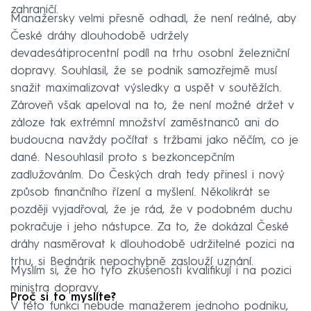
zahraničí.
Manažersky velmi přesně odhadl, že není reálné, aby
České dráhy dlouhodobě udržely
devadesátiprocentní podíl na trhu osobní železniční
dopravy. Souhlasil, že se podnik samozřejmě musí
snažit maximalizovat výsledky a uspět v soutěžích.
Zároveň však apeloval na to, že není možné držet v
záloze tak extrémní množství zaměstnanců ani do
budoucna navždy počítat s tržbami jako něčím, co je
dané. Nesouhlasil proto s bezkoncepčním
zadlužováním. Do Českých drah tedy přinesl i nový
způsob finančního řízení a myšlení. Několikrát se
později vyjadřoval, že je rád, že v podobném duchu
pokračuje i jeho nástupce. Za to, že dokázal České
dráhy nasměrovat k dlouhodobě udržitelné pozici na
trhu, si Bednárik nepochybně zaslouží uznání.
Myslím si, že ho tyto zkušenosti kvalifikují i na pozici
ministra dopravy.
Proč si to myslíte?
V této funkci nebude manažerem jednoho podniku,