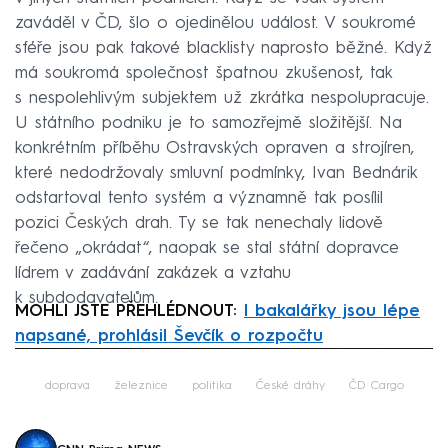
zaváděl v ČD, šlo o ojedinělou událost. V soukromé
sféře jsou pak takové blacklisty naprosto běžné. Když
má soukromá společnost špatnou zkušenost, tak
s nespolehlivým subjektem už zkrátka nespolupracuje.
U státního podniku je to samozřejmě složitější. Na
konkrétním příběhu Ostravských opraven a strojíren,
které nedodržovaly smluvní podmínky, Ivan Bednárik
odstartoval tento systém a významně tak posílil
pozici Českých drah. Ty se tak nenechaly lidově
řečeno „okrádat“, naopak se stal státní dopravce
lídrem v zadávání zakázek a vztahu
k subdodavatelům.
MOHLI JSTE PŘEHLÉDNOUT:
I bakalářky jsou lépe
napsané, prohlásil Ševčík o rozpočtu
Failed to fetch
doprava
železnice
politika
České dráhy
ČD Cargo