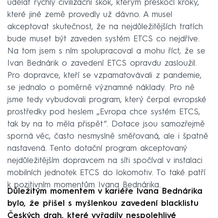
udělat rychlý civilizační skok, kterým přeskočí kroky,
které jiné země provedly už dávno. A musel
akceptovat skutečnost, že na nejdůležitějších tratích
bude muset být zaveden systém ETCS co nejdříve.
Na tom jsem s ním spolupracoval a mohu říct, že se
Ivan Bednárik o zavedení ETCS opravdu zasloužil.
Pro dopravce, kteří se vzpamatovávali z pandemie,
se jednalo o poměrně významné náklady. Pro ně
jsme tedy vybudovali program, který čerpal evropské
prostředky pod heslem „Evropa chce systém ETCS,
tak by na to měla přispět“. Dotace jsou samozřejmě
sporná věc, často nesmyslně směřovaná, ale i špatně
nastavená. Tento dotační program akceptovaný
nejdůležitějším dopravcem na síti spočíval v instalaci
mobilních jednotek ETCS do lokomotiv. To také patří
k pozitivním momentům Ivana Bednárika.
Důležitým momentem v kariéře Ivana Bednárika
bylo, že přišel s myšlenkou zavedení blacklistu
Českých drah, které vyřadily nespolehlivé