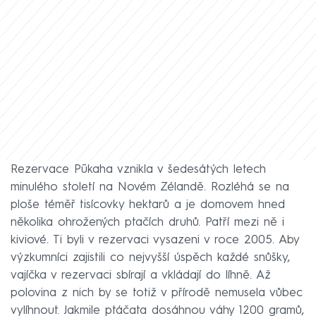
Rezervace Pūkaha vznikla v šedesátých letech
minulého století na Novém Zélandě. Rozléhá se na
ploše téměř tisícovky hektarů a je domovem hned
několika ohrožených ptačích druhů. Patří mezi ně i
kiviové. Ti byli v rezervaci vysazeni v roce 2005. Aby
výzkumníci zajistili co nejvyšší úspěch každé snůšky,
vajíčka v rezervaci sbírají a vkládají do líhně. Až
polovina z nich by se totiž v přírodě nemusela vůbec
vylíhnout. Jakmile ptáčata dosáhnou váhy 1200 gramů,