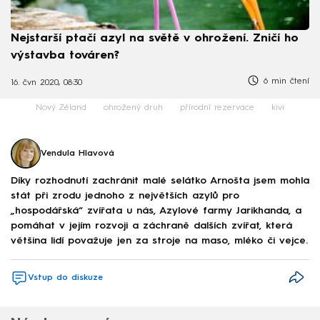
Nejstarší ptačí azyl na světě v ohrožení. Zničí ho
výstavba továren?
6 min čtení
16. čvn 2020, 08:30
Nový Zéland
ohrožený druh
přírodní rezervace
kivi
Vendula Hlavová
Díky rozhodnutí zachránit malé selátko Arnošta jsem mohla
stát při zrodu jednoho z největších azylů pro
„hospodářská“ zvířata u nás, Azylové farmy Jarikhanda, a
pomáhat v jejím rozvoji a záchraně dalších zvířat, která
většina lidí považuje jen za stroje na maso, mléko či vejce.
Vstup do diskuze