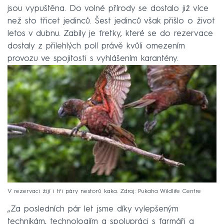
jsou vypuštěna. Do volné přírody se dostalo již více
než sto třicet jedinců. Šest jedinců však přišlo o život
letos v dubnu. Zabily je fretky, které se do rezervace
dostaly z přilehlých polí právě kvůli omezením
provozu ve spojitosti s vyhlášením karantény.
V rezervaci žijí i tři páry nestorů kaka. Zdroj: Pukaha Wildlife Centre
„Za posledních pár let jsme díky vylepšeným
technikám, technologiím a spolupráci s farmáři a