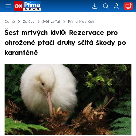
Domů
Zprávy
Svět zvířat
Prima Mazlíček
Šest mrtvých kiviů: Rezervace pro
ohrožené ptačí druhy sčítá škody po
karanténě