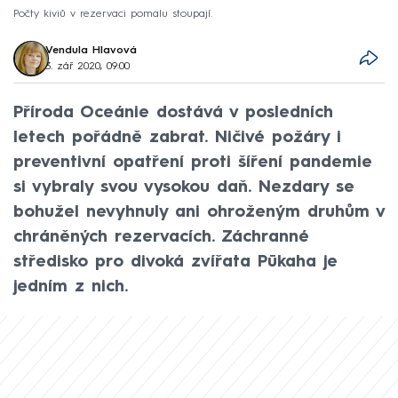
Počty kiviů v rezervaci pomalu stoupají.
Vendula Hlavová
3. zář 2020, 09:00
Příroda Oceánie dostává v posledních
letech pořádně zabrat. Ničivé požáry i
preventivní opatření proti šíření pandemie
si vybraly svou vysokou daň. Nezdary se
bohužel nevyhnuly ani ohroženým druhům v
chráněných rezervacích. Záchranné
středisko pro divoká zvířata Pūkaha je
jedním z nich.