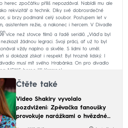
ako herec zpočátku příliš nepozdával. Nabídli mu ale
ako rekvizitář a technik. Díky své dobrosrdečné
r, si brzy podmanil celý soubor. Postupem let v
ntem, asistentem režie, a nakonec i hercem. V Divadle
on.
 ve více než stovce filmů a řadě seriálů. „Vláďa byl
nezkazil žádnou legraci. Svoji práci, ať už to byl
ykonával vždy naplno a skvěle. S lidmi to uměl.
 si dokázal získat i respekt. Byl hrozně lidský. I
divadlo musí mít svého Hrabánka. On pro divadlo
rima NEWS herec Jiří Krampol.
Čtěte také
Video Shakiry vyvolalo
pozdvižení: Zpěvačka fanoušky
provokuje narážkami o hvězdné
lásce