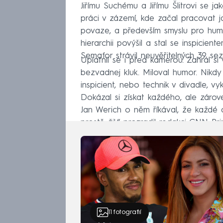
Jiřímu Suchému a Jiřímu Šlitrovi se j
práci v zázemí, kde začal pracovat j
povaze, a především smyslu pro humo
hierarchii povýšil a stal se inspicie
Semafor strávil neuvěřitelných 39 sez
Uplatnil se i před kamerou. Zahrál si
bezvadnej kluk. Miloval humor. Nikdy 
inspicient, nebo technik v divadle, v
Dokázal si získat každého, ale zároveň
Jan Werich o něm říkával, že každé 
prostě žil,“ prozradil redakci CNN P
11
fotografií