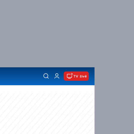
TV živě