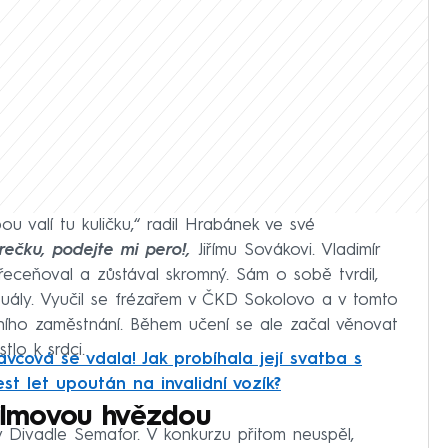
ou valí tu kuličku,“ radil Hrabánek ve své
ečku, podejte mi pero!,
Jiřímu Sovákovi. Vladimír
eceňoval a zůstával skromný. Sám o sobě tvrdil,
ektuály. Vyučil se frézařem v ČKD Sokolovo a v tomto
ního zaměstnání. Během učení se ale začal věnovat
tlo k srdci.
avcová se vdala! Jak probíhala její svatba s
st let upoután na invalidní vozík?
filmovou hvězdou
Divadle Semafor. V konkurzu přitom neuspěl,