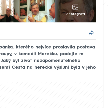
7 fotografií
ánka, kterého nejvíce proslavila postava
Kroupy, v komedii Marečku, podejte mi
t. Jaký byl život nezapomenutelného
em? Cesta na herecké výsluní byla v jeho