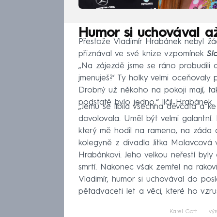
Humor si uchovával až
Přestože Vladimír Hrabánek nebyl žá
přiznával ve své knize vzpomínek
Sl
„Na zájezdě jsme se ráno probudili a 
jmenuješ?‘ Ty holky velmi oceňovaly p
Drobný už někoho na pokoji mají, tak
podstatě bylo jedno,“ líčil Hrabánek.
„Jemu se líbila všechna děvčata a ke
dovolovala. Uměl být velmi galantní. 
který mě hodil na rameno, na záda 
kolegyně z divadla Jitka Molavcová 
Hrabánkovi. Jeho velkou neřestí byly 
smrtí. Nakonec však zemřel na rakovi
Vladimír, humor si uchovával do posled
pětadvaceti let a věci, které ho vzru
Karel Gott
výr