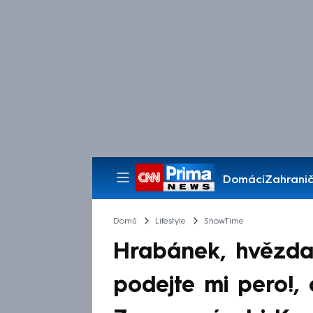
Domácí
Zahranič
Pořady
Domů
Lifestyle
ShowTime
Hrabánek, hvězda
podejte mi pero!,