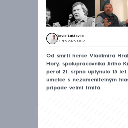
David Laštovka
21. srp 2023, 08:23
Od smrti herce Vladimíra Hrab
Hory, spolupracovníka Jiřího 
pero! 21. srpna uplynulo 15 le
umělce s nezaměnitelným hlas
případě velmi trnitá.