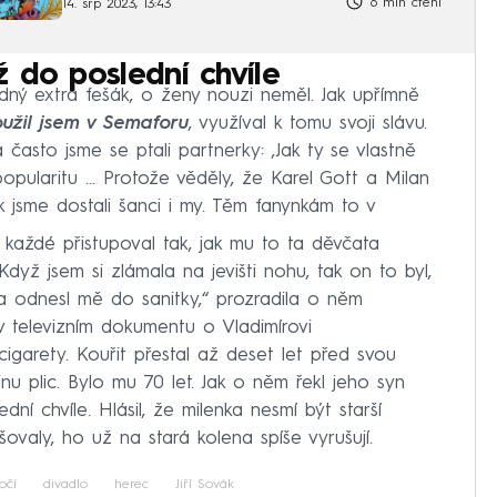
6 min čtení
14. srp 2023, 13:43
 do poslední chvíle
dný extra fešák, o ženy nouzi neměl. Jak upřímně
oužil jsem v Semaforu
, využíval k tomu svoji slávu.
často jsme se ptali partnerky: ‚Jak ty se vlastně
opularitu ... Protože věděly, že Karel Gott a Milan
 jsme dostali šanci i my. Těm fanynkám to v
 každé přistupoval tak, jak mu to ta děvčata
Když jsem si zlámala na jevišti nohu, tak on to byl,
a odnesl mě do sanitky,“ prozradila o něm
v televizním dokumentu o Vladimírovi
cigarety. Kouřit přestal až deset let před svou
nu plic. Bylo mu 70 let. Jak o něm řekl jeho syn
ní chvíle. Hlásil, že milenka nesmí být starší
šovaly, ho už na stará kolena spíše vyrušují.
očí
divadlo
herec
Jiří Sovák