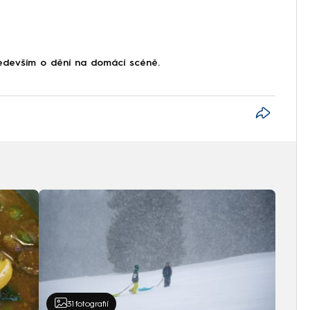
devším o dění na domácí scéně.
31
fotografií