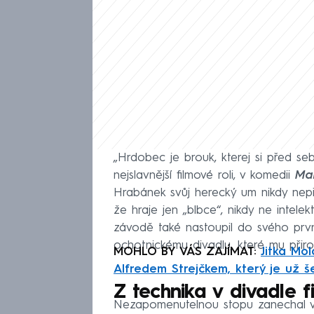
„Hrdobec je brouk, kterej si před seb
nejslavnější filmové roli, v komedii
Mar
Hrabánek svůj herecký um nikdy nepř
že hraje jen „blbce“, nikdy ne intel
závodě také nastoupil do svého prv
ochotnickému divadlu, které mu přiros
MOHLO BY VÁS ZAJÍMAT:
Jitka Mol
Alfredem Strejčkem, který je už še
Z technika v divadle 
Nezapomenutelnou stopu zanechal v 