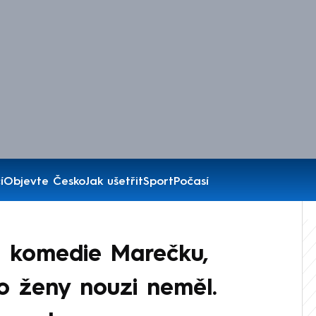
í
Objevte Česko
Jak ušetřit
Sport
Počasí
 komedie Marečku,
 o ženy nouzi neměl.