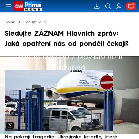
Domů
Sledujte v TV
Sledujte ZÁZNAM Hlavních zpráv:
Jaká opatření nás od pondělí čekají?
Žádná položka z playlistu není
Výběr redakce
dostupná.
Na pokraji tragédie: Ukrajinské letadlo, které
P