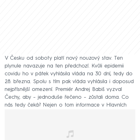
V Česku od soboty platí nový nouzový stav. Ten
plynule navazuje na ten předchozí. Kvůli epidemii
covidu ho v pátek vyhlásila vláda na 30 dní, tedy do
28. března. Spolu s tím pak vláda vyhlásila i doposud
nejpřísnější omezení. Premiér Andrej Babiš vyzval
Čechy, aby – jednoduše řečeno – zůstali doma. Co
nás tedy čeká? Nejen o tom informace v Hlavních
zprávách od 18:55.