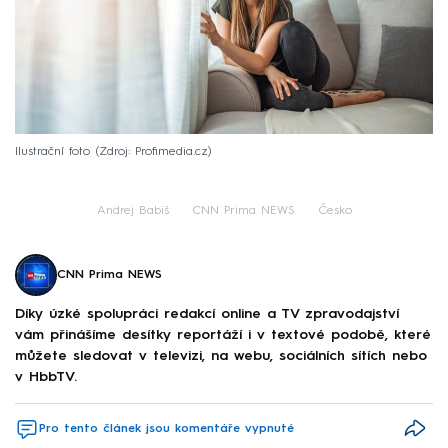
Ilustrační foto
Zdroj: Profimedia.cz
Andrej Babiš
CNN Prima NEWS
Česko
CNN Prima NEWS
Díky úzké spolupráci redakcí online a TV zpravodajství
vám přinášíme desítky reportáží i v textové podobě, které
můžete sledovat v televizi, na webu, sociálních sítích nebo
v HbbTV.
Pro tento článek jsou komentáře vypnuté