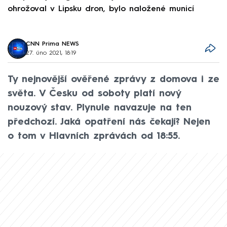
ohrožoval v Lipsku dron, bylo naložené municí
e
CNN Prima NEWS
27. úno 2021, 18:19
Ty nejnovější ověřené zprávy z domova i ze
světa. V Česku od soboty platí nový
nouzový stav. Plynule navazuje na ten
předchozí. Jaká opatření nás čekají? Nejen
o tom v Hlavních zprávách od 18:55.