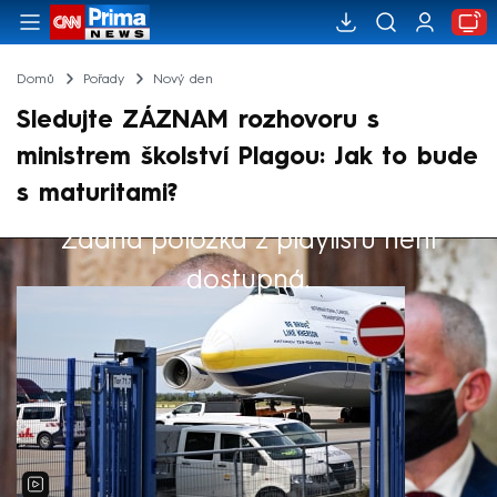
Domů
Pořady
Nový den
Sledujte ZÁZNAM rozhovoru s
ministrem školství Plagou: Jak to bude
s maturitami?
Žádná položka z playlistu není
Výběr redakce
dostupná.