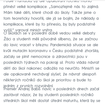
Podle Hamáčka by ale opakování ročníků mohlo
přinést velké komplikace. „Samozřejmě nás to zajímá.
Mám také děti, které chodí do školy. Takže jsme o
tom teoreticky hovořili, ale já se bojím, že náklady a
komplikace, které by to přineslo, by byly podstatně
vyšší,“ varoval ministr vnitra.
O školách se v poslední době vedou velké debaty.
Žáci a studenti měli původně slíbeno, že se začnou
do lavic vracet v březnu. Pandemická situace se ale
kvůli mutacím koronaviru v Česku podstatně zhoršila,
začaly se plnit nemocnice a zdravotníci jsou v
posledních týdnech na pokraji sil. Proto vláda návrat
dětí do škol nakonec odložila na neurčito. Ministři se
ale opakovaně nechávají slyšet, že návrat alespoň
některých ročníků do škol je prioritou a bude to
jedním z prvních rozvolnění.
Premiér Andrej Babiš navíc v posledních dnech začal
zastávat názor, že by studenti posledních ročníků
středních škol měli dostat úřední maturitu, která by se