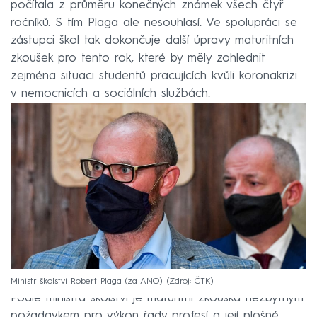
počítala z průměru konečných známek všech čtyř
ročníků. S tím Plaga ale nesouhlasí. Ve spolupráci se
zástupci škol tak dokončuje další úpravy maturitních
zkoušek pro tento rok, které by měly zohlednit
zejména situaci studentů pracujících kvůli koronakrizi
v nemocnicích a sociálních službách.
Ministr školství Robert Plaga (za ANO)
Zdroj: ČTK
Podle ministra školství je maturitní zkouška nezbytným
požadavkem pro výkon řady profesí a její plošné