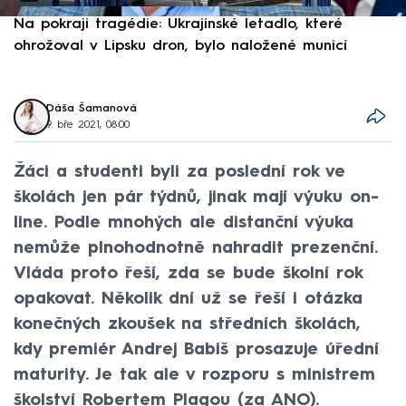
Na pokraji tragédie: Ukrajinské letadlo, které
P
ohrožoval v Lipsku dron, bylo naložené municí
e
Dáša Šamanová
9. bře 2021, 08:00
Žáci a studenti byli za poslední rok ve
školách jen pár týdnů, jinak mají výuku on-
line. Podle mnohých ale distanční výuka
nemůže plnohodnotně nahradit prezenční.
Vláda proto řeší, zda se bude školní rok
opakovat. Několik dní už se řeší i otázka
konečných zkoušek na středních školách,
kdy premiér Andrej Babiš prosazuje úřední
maturity. Je tak ale v rozporu s ministrem
školství Robertem Plagou (za ANO).