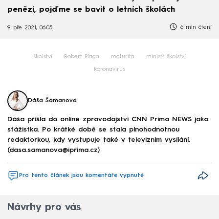
penězi, pojďme se bavit o letních školách
6 min čtení
9. bře 2021, 06:05
školství
Robert Plaga
maturita
ministr školství
koronavirus
Dáša Šamanová
Dáša přišla do online zpravodajství CNN Prima NEWS jako
stážistka. Po krátké době se stala plnohodnotnou
redaktorkou, kdy vystupuje také v televizním vysílání.
(dasa.samanova@iprima.cz)
Pro tento článek jsou komentáře vypnuté
Návrhy pro vás