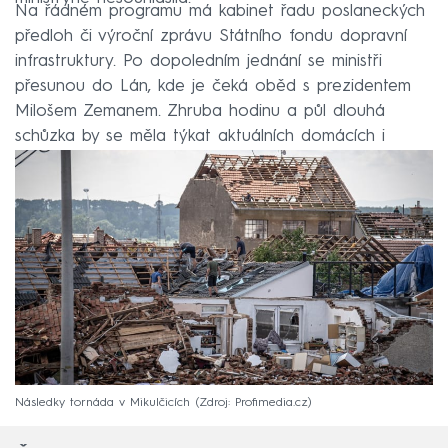
Na řádném programu má kabinet řadu poslaneckých
předloh či výroční zprávu Státního fondu dopravní
infrastruktury. Po dopoledním jednání se ministři
přesunou do Lán, kde je čeká oběd s prezidentem
Milošem Zemanem. Zhruba hodinu a půl dlouhá
schůzka by se měla týkat aktuálních domácích i
zahraničních témat.
Následky tornáda v Mikulčicích
Zdroj: Profimedia.cz