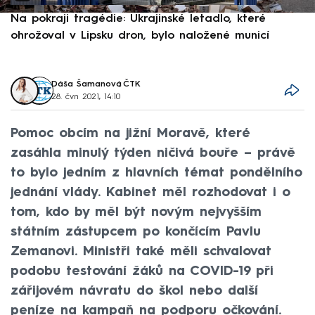
Na pokraji tragédie: Ukrajinské letadlo, které
P
ohrožoval v Lipsku dron, bylo naložené municí
e
Dáša Šamanová
,
ČTK
28. čvn 2021, 14:10
Pomoc obcím na jižní Moravě, které
zasáhla minulý týden ničivá bouře – právě
to bylo jedním z hlavních témat pondělního
jednání vlády. Kabinet měl rozhodovat i o
tom, kdo by měl být novým nejvyšším
státním zástupcem po končícím Pavlu
Zemanovi. Ministři také měli schvalovat
podobu testování žáků na COVID-19 při
zářijovém návratu do škol nebo další
peníze na kampaň na podporu očkování.