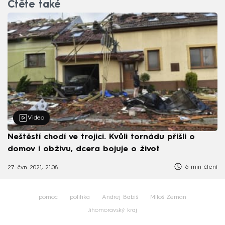
Čtěte také
Video
Neštěstí chodí ve trojici. Kvůli tornádu přišli o
domov i obživu, dcera bojuje o život
6 min čtení
27. čvn 2021, 21:08
pomoc
politika
Andrej Babiš
Miloš Zeman
Jihomoravský kraj