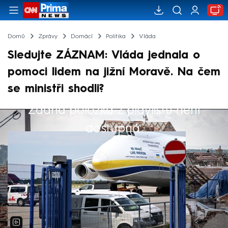
Domů
Zprávy
Domácí
Politika
Vláda
Sledujte ZÁZNAM: Vláda jednala o
pomoci lidem na jižní Moravě. Na čem
se ministři shodli?
Žádná položka z playlistu není
Výběr redakce
dostupná.