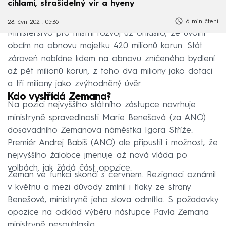
cihlami, strašidelný vír a hyeny
6 min čtení
28. čvn 2021, 05:36
Ministerstvo pro místní rozvoj už ohlásilo, že uvolní
obcím na obnovu majetku 420 milionů korun. Stát
zároveň nabídne lidem na obnovu zničeného bydlení
až pět milionů korun, z toho dva miliony jako dotaci
a tři miliony jako zvýhodněný úvěr.
Kdo vystřídá Zemana?
Na pozici nejvyššího státního zástupce navrhuje
ministryně spravedlnosti Marie Benešová (za ANO)
dosavadního Zemanova náměstka Igora Stříže.
Premiér Andrej Babiš (ANO) ale připustil i možnost, že
nejvyššího žalobce jmenuje až nová vláda po
volbách, jak žádá část opozice.
Zeman ve funkci skončí s červnem. Rezignaci oznámil
v květnu a mezi důvody zmínil i tlaky ze strany
Benešové, ministryně jeho slova odmítla. S požadavky
opozice na odklad výběru nástupce Pavla Zemana
ministryně nesouhlasila.