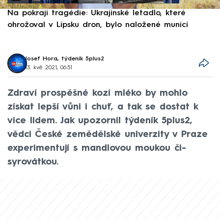
Na pokraji tragédie: Ukrajinské letadlo, které
P
ohrožoval v Lipsku dron, bylo naložené municí
e
Josef Hora, týdeník 5plus2
13. kvě 2021, 06:51
Zdraví prospěšné kozí mléko by mohlo
získat lepší vůni i chuť, a tak se dostat k
více lidem. Jak upozornil týdeník 5plus2,
vědci České zemědělské univerzity v Praze
experimentují s mandlovou moukou či­
syrovátkou.