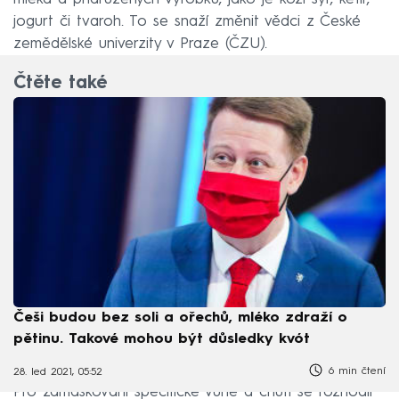
jogurt či tvaroh. To se snaží změnit vědci z České
zemědělské univerzity v ­Praze (ČZU).
Čtěte také
Češi budou bez soli a ořechů, mléko zdraží o
pětinu. Takové mohou být důsledky kvót
6 min čtení
28. led 2021, 05:52
Pro zamaskování specifické vůně a chuti se rozhodli