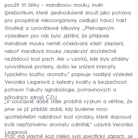
použít tři látky – mandlovou mouku, inulin
(prebiotikum, které zjednodušeně slouží jako potrava
pro prospěšné mikroorganismy osídlující trávicí trakt
člověka) a syrovátkové bílkoviny. „Překvapivým
výsledkem pro nás bylo zjištění, že přídavek
mandlové mouky neměl očekávaný efekt zlepšení,
neboť mandlová mouka ‚nezakryla‘ dostatečně
nežádoucí kozí pach. Ale u vzorků, kde byly přidány
syrovátkové proteiny, došlo ke snížení intenzity
typického kozího aromatu,“ popisuje nadějný výsledek
Veronika Legarová z katedry kvality a bezpečnosti
potravin Fakulty agrobiologie, potravinových a
přírodních zdrojů ČZU.
„V současné době stále probíhá výzkum a věříme, že
jsme se již přiblížili době, kdy budeme moci
spotřebitelům nabídnout kozí výrobky, které doposud
kvůli nepříznivému aromatu odmítali,“ uzavírá Veronika
Legarová.
Proč má vlastně kozí mléko svůj specifický zápach, se