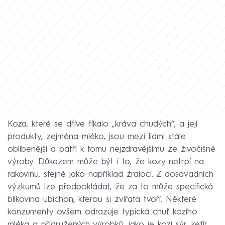
Koza, které se dříve říkalo „kráva chudých“, a její
produkty, zejména mléko, jsou mezi lidmi stále
oblíbenější a patří k tomu nejzdravějšímu ze živočišné
výroby. Důkazem může být i to, že kozy netrpí na
rakovinu, stejně jako například žraloci. Z dosavadních
výzkumů lze předpokládat, že za to může specifická
bílkovina ubichon, kterou si zvířata tvoří. Některé
konzumenty ovšem odrazuje typická chuť kozího
mléka a přidružených výrobků, jako je kozí sýr, kefír,