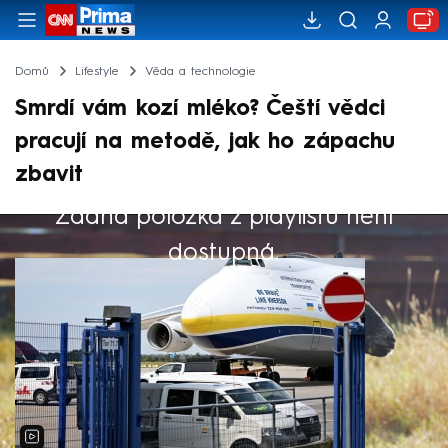
Domů
Lifestyle
Věda a technologie
Smrdí vám kozí mléko? Čeští vědci
pracují na metodě, jak ho zápachu
zbavit
Žádná položka z playlistu není
Výběr redakce
dostupná.