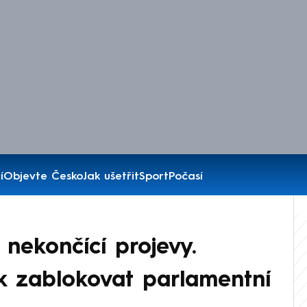
í
Objevte Česko
Jak ušetřit
Sport
Počasí
 nekončící projevy.
ak zablokovat parlamentní