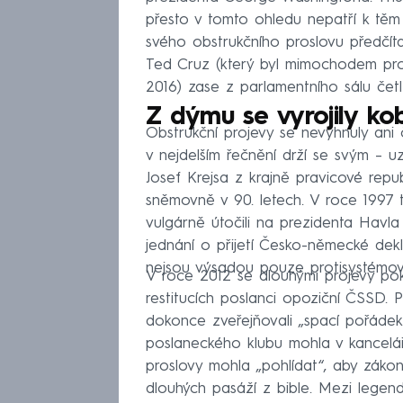
přesto v tomto ohledu nepatří k těm n
svého obstrukčního proslovu předčíta
Ted Cruz (který byl mimochodem pro
2016) zase z parlamentního sálu č
Z dýmu se vyrojily ko
Obstrukční projevy se nevyhnuly ani
v nejdelším řečnění drží se svým – 
Josef Krejsa z krajně pravicové repu
sněmovně v 90. letech. V roce 1997 to
vulgárně útočili na prezidenta Havla
jednání o přijetí Česko-německé dek
nejsou výsadou pouze protisystémov
V roce 2012 se dlouhými projevy poko
restitucích poslanci opoziční ČSSD. 
dokonce zveřejňovali „spací pořádek“
poslaneckého klubu mohla v kancelář
proslovy mohla „pohlídat“, aby zákon 
dlouhých pasáží z bible. Mezi legen