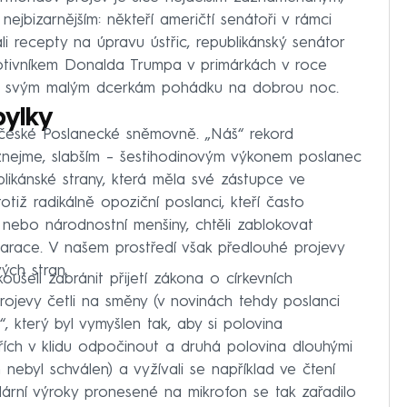
ejbizarnějším: někteří američtí senátoři v rámci
li recepty na úpravu ústřic, republikánský senátor
tivníkem Donalda Trumpa v primárkách v roce
etl svým malým dcerkám pohádku na dobrou noc.
bylky
 české Poslanecké sněmovně. „Náš“ rekord
uznejme, slabším – šestihodinovým výkonem poslanec
blikánské strany, která měla své zástupce ve
tiž radikálně opoziční poslanci, kteří často
 nebo národnostní menšiny, chtěli zablokovat
larace. V našem prostředí však předlouhé projevy
ých stran.
ušeli zabránit přijetí zákona o církevních
Projevy četli na směny (v novinách tehdy poslanci
, který byl vymyšlen tak, aby si polovina
ích v klidu odpočinout a druhá polovina dlouhými
nebyl schválen) a vyžívali se například ve čtení
dární výroky pronesené na mikrofon se tak zařadilo