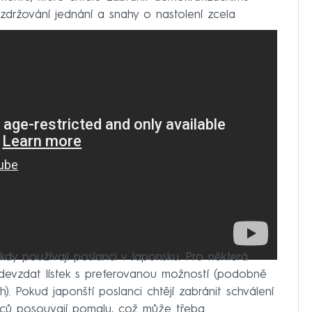
zdržování jednání a snahy o nastolení zcela
kdy používají poslanci v Japonsku. Pro některá
devzdat lístek s preferovanou možností (podobně
). Pokud japonští poslanci chtějí zabránit schválení
nců posouvají pomalu, což může třeba