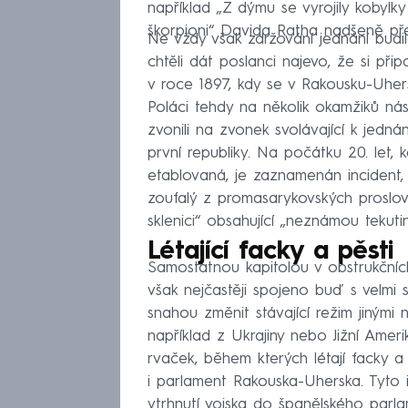
například „Z dýmu se vyrojily kobylk
škorpioni“ Davida Ratha nadšeně před
Ne vždy však zdržování jednání budi
chtěli dát poslanci najevo, že si při
v roce 1897, kdy se v Rakousku-Uher
Poláci tehdy na několik okamžiků nási
zvonili na zvonek svolávající k jedn
první republiky. Na počátku 20. let,
etablovaná, je zaznamenán incident,
zoufalý z promasarykovských proslov
sklenici“ obsahující „neznámou tekuti
Létající facky a pěsti
Samostatnou kapitolou v obstrukčních
však nejčastěji spojeno buď s velmi 
snahou změnit stávající režim jinými
například z Ukrajiny nebo Jižní Ameri
rvaček, během kterých létají facky a
i parlament Rakouska-Uherska. Tyto i
vtrhnutí vojska do španělského parl