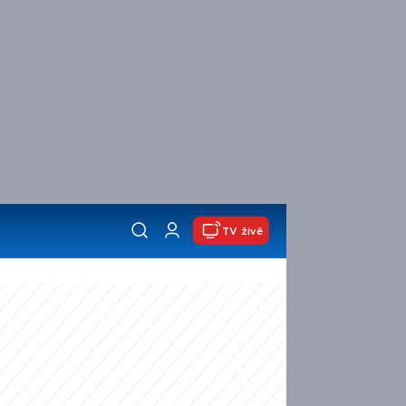
TV živě