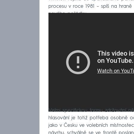
procesu v roce 1981 – spíš na hraně 
nového pořádku.
Velmi specifickou formu zdržování ně
hlasování je totiž potřeba osobně o
jako v Česku ve volebních místnostech
návrhu, schválně se ve frontě posla