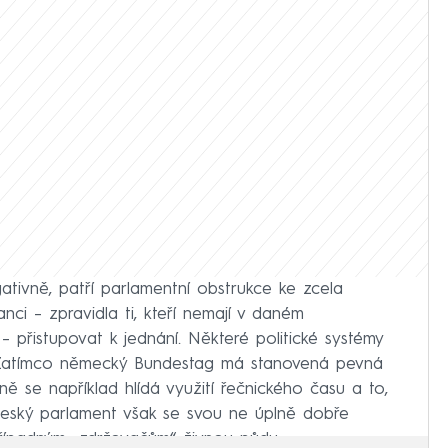
ativně, patří parlamentní obstrukce ke zcela
nci – zpravidla ti, kteří nemají v daném
 přistupovat k jednání. Některé politické systémy
ají. Zatímco německý Bundestag má stanovená pevná
tně se například hlídá využití řečnického času a to,
), český parlament však se svou ne úplně dobře
řípadným „zdržovačům“ živnou půdu.