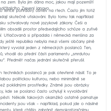
y na zem. Byla jim dána moc, jakou mají pozemští
čítajícího Zjevení Janovo.
lo lehce pohrdavý úsměv na rtech. Často jím totiž
padají skutečně utiskováni. Bylo tomu tak například
sku schvalovaly nové jazykové zákony. Češi a
lím obsadili prostor předsedajícího schůze a zuřivě
ání. Utlačovaná si připadala i německá menšina za
 kdy ještě republika nebyla mezi všemi občany plně
 který vyvolal jeden z německých poslanců. Ten,
ů, vhodil do přední části parlamentu „smrdutou
nu“. Předmět načas jednání skutečně přerušil.
 technikách poslanců je pak otevřené násilí. To je
slabou politickou kulturou, nebo minimálně se
 než poklidnými prostředky. Známé jsou obrázky
ky, kde se poslanci často uchylují k vyvolávání
 pěsti. Několik takových okamžiků ostatně pamatuje
ncidenty jsou však – například, pokud jde o násilné
amentu, které chtělo zabránit demokratizačnímu