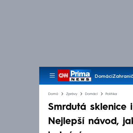
Domácí
Zahranič
Pořady
Domů
Zprávy
Domácí
Politika
Smrdutá sklenice i
Nejlepší návod, j