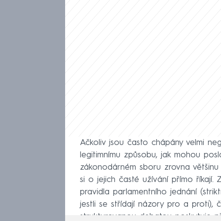
Ačkoliv jsou často chápány velmi neg
legitimnímu způsobu, jak mohou posla
zákonodárném sboru zrovna většinu –
si o jejich časté užívání přímo řík
pravidla parlamentního jednání (strik
jestli se střídají názory pro a proti
strukturovanou debatou poskytuje p