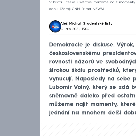
V historii české i světové můžeme najít momenty,
dobu.
Zdroj: CNN Prima NEWS
Aleš Michal, Studentské listy
14. srp 2021, 13:04
Demokracie je diskuse. Výrok,
československému prezidentovi
rovnosti názorů ve svobodných
širokou škálu prostředků, který
vynucují. Naposledy na sebe 
Lubomír Volný, který se zdá 
sněmovně daleko před ostatním
můžeme najít momenty, které
jednání na mnohem delší dobu