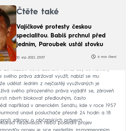
Čtěte také
Vajíčkové protesty českou
specialitou. Babiš prchnul před
jedním, Paroubek ustál stovku
6 min čtení
10. srp 2021, 23:57
e za každou cenu zabránit tomu, aby se některý
 svého práva zdržovat využít, nabízí se mu
 udělat. Jedním z nejčastěji využívaných je
žívá svého přirozeného práva vyjádřit se, zároveň
srsti návrh blokovat předlouhým, často
dí například v americkém Senátu, kde v roce 1957
hurmond unavil posluchače přesně 24 hodin a 18
proti zákonu o občanských právech.
klaraci nezávislosti nebo poslední projev
rmondův projev je sice nejdelším zaznamenaným,