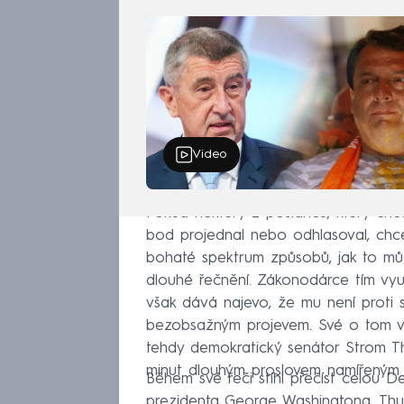
Video
Pokud některý z poslanců, který chc
bod projednal nebo odhlasoval, chce
bohaté spektrum způsobů, jak to může
dlouhé řečnění. Zákonodárce tím vyu
však dává najevo, že mu není proti 
bezobsažným projevem. Své o tom vě
tehdy demokratický senátor Strom T
minut dlouhým proslovem namířeným 
Během své řeči stihl přečíst celou De
prezidenta George Washingtona. Thu