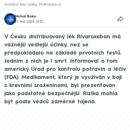
Ilustrační foto
Zdroj: Profimedia.cz
Michal Boka
21. led 2023, 16:52
V Česku distribuovaný lék Rivaroxaban má
vážnější vedlejší účinky, než se
předpokládalo na základě prvotních testů.
Jedním z nich je i smrt. Informoval o tom
americký Úřad pro kontrolu potravin a léčiv
(FDA). Medikament, který je využíván v boji
s krevními sraženinami, byl prezentován
jako podstatně bezpečnější. Rizika mohla
být podle vědců záměrně tajena.