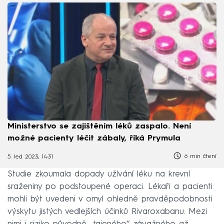
Ministerstvo se zajištěním léků zaspalo. Není
možné pacienty léčit zábaly, říká Prymula
6 min čtení
5. led 2023, 14:31
Studie zkoumala dopady užívání léku na krevní
sraženiny po podstoupené operaci. Lékaři a pacienti
mohli být uvedeni v omyl ohledně pravděpodobnosti
výskytu jistých vedlejších účinků Rivaroxabanu. Mezi