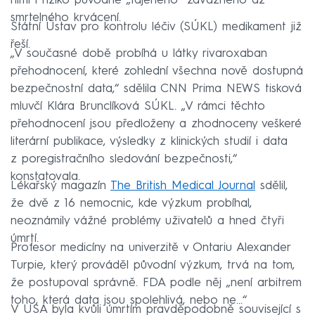
nimi i riziko původně „tajeného“ závažného až
smrtelného krvácení.
Státní Ústav pro kontrolu léčiv (SÚKL) medikament již
řeší.
„V současné době probíhá u látky rivaroxaban
přehodnocení, které zohlední všechna nově dostupná
bezpečnostní data,“ sdělila CNN Prima NEWS tisková
mluvčí Klára Brunclíková SÚKL. „V rámci těchto
přehodnocení jsou předloženy a zhodnoceny veškeré
literární publikace, výsledky z klinických studií i data
z poregistračního sledování bezpečnosti,“
konstatovala.
Lékařský magazín
The British Medical Journal
sdělil,
že dvě z 16 nemocnic, kde výzkum probíhal,
neoznámily vážné problémy uživatelů a hned čtyři
úmrtí.
Profesor medicíny na univerzitě v Ontariu Alexander
Turpie, který prováděl původní výzkum, trvá na tom,
že postupoval správně. FDA podle něj „není arbitrem
toho, která data jsou spolehlivá, nebo ne…“
V USA byla kvůli úmrtím pravděpodobně související s