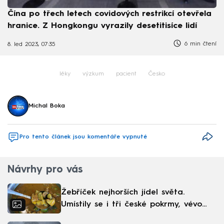
Čína po třech letech covidových restrikcí otevřela
hranice. Z Hongkongu vyrazily desetitisíce lidí
6 min čtení
8. led 2023, 07:35
léky
výzkum
pacient
Česko
Michal Boka
Pro tento článek jsou komentáře vypnuté
Návrhy pro vás
Žebříček nejhorších jídel světa.
Umístily se i tři české pokrmy, vévodí
skandinávská kuchyně