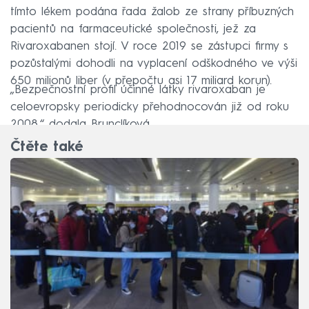
tímto lékem podána řada žalob ze strany příbuzných
pacientů na farmaceutické společnosti, jež za
Rivaroxabanen stojí. V roce 2019 se zástupci firmy s
pozůstalými dohodli na vyplacení odškodného ve výši
650 milionů liber (v přepočtu asi 17 miliard korun).
„Bezpečnostní profil účinné látky rivaroxaban je
celoevropsky periodicky přehodnocován již od roku
2008,“ dodala Brunclíková.
Čtěte také