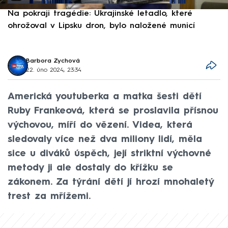
Na pokraji tragédie: Ukrajinské letadlo, které
P
ohrožoval v Lipsku dron, bylo naložené municí
e
Barbora Zychová
22. úno 2024, 23:34
Americká youtuberka a matka šesti dětí
Ruby Frankeová, která se proslavila přísnou
výchovou, míří do vězení. Videa, která
sledovaly více než dva miliony lidí, měla
sice u diváků úspěch, její striktní výchovné
metody ji ale dostaly do křížku se
zákonem. Za týrání dětí jí hrozí mnohaletý
trest za mřížemi.