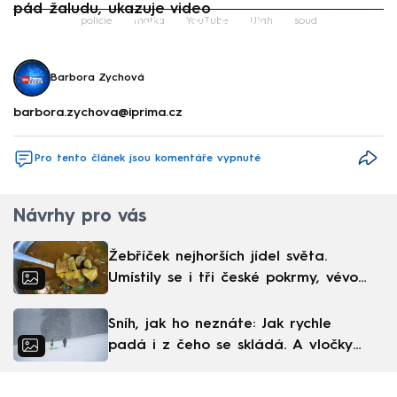
pád žaludu, ukazuje video
Failed to fetch
policie
matka
YouTube
Utah
soud
Barbora Zychová
barbora.zychova@iprima.cz
Pro tento článek jsou komentáře vypnuté
Návrhy pro vás
Žebříček nejhorších jídel světa.
Umístily se i tři české pokrmy, vévodí
skandinávská kuchyně
Sníh, jak ho neznáte: Jak rychle
padá i z čeho se skládá. A vločky
nejsou bílé