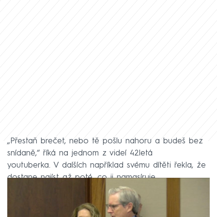
„Přestaň brečet, nebo tě pošlu nahoru a budeš bez
snídaně,“ říká na jednom z videí 42letá
youtuberka. V dalších například svému dítěti řekla, že
dostane najíst až poté, co ji namasíruje.