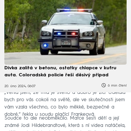
Dívka zalitá v betonu, ostatky chlapce v kufru
auta. Coloradská policie řeší děsivý případ
6 min čtení
20. úno 2024, 06:07
„Věřila jsem, že tma je světlo a dobro je zlo. Udělala
bych pro vás cokoli na světě, ale ve skutečnosti jsem
vám vzala všechno, co bylo měkké, bezpečné a
dobré,“ řekla u soudu plačící Frankeová.
Soudce to ale neobměkčilo. Matce šesti dětí a její
známé Jodi Hildebrandtové, která s ní videa natáčela,