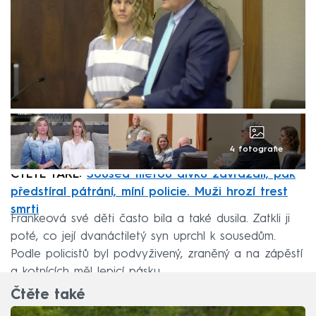
4 fotografie
ČTĚTE TAKÉ:
Soused 11letou dívku zavraždil, pak
předstíral pátrání, míní policie. Muži hrozí trest
smrti
Frankeová své děti často bila a také dusila. Zatkli ji
poté, co její dvanáctiletý syn uprchl k sousedům.
Podle policistů byl podvyživený, zraněný a na zápěstí
a kotnících měl lepicí pásku.
Čtěte také