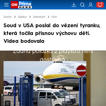
Domů
Zprávy
Zahraničí
USA
Soud v USA poslal do vězení tyranku,
která točila přísnou výchovu dětí.
Videa bodovala
Žádná položka z playlistu není
Výběr redakce
dostupná.