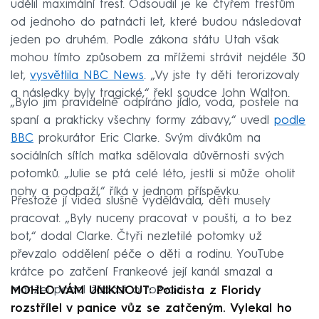
udělil maximální trest. Odsoudil je ke čtyřem trestům
od jednoho do patnácti let, které budou následovat
jeden po druhém. Podle zákona státu Utah však
mohou tímto způsobem za mřížemi strávit nejdéle 30
let,
vysvětlila NBC News
. „Vy jste ty děti terorizovaly
a následky byly tragické,“ řekl soudce John Walton.
„Bylo jim pravidelně odpíráno jídlo, voda, postele na
spaní a prakticky všechny formy zábavy,“ uvedl
podle
BBC
prokurátor Eric Clarke. Svým divákům na
sociálních sítích matka sdělovala důvěrnosti svých
potomků. „Julie se ptá celé léto, jestli si může oholit
nohy a podpaží,“ říká v jednom příspěvku.
Přestože jí videa slušně vydělávala, děti musely
pracovat. „Byly nuceny pracovat v poušti, a to bez
bot,“ dodal Clarke. Čtyři nezletilé potomky už
převzalo oddělení péče o děti a rodinu. YouTube
krátce po zatčení Frankeové její kanál smazal a
manžel podal žádost o rozvod.
MOHLO VÁM UNIKNOUT: Policista z Floridy
rozstřílel v panice vůz se zatčeným. Vylekal ho