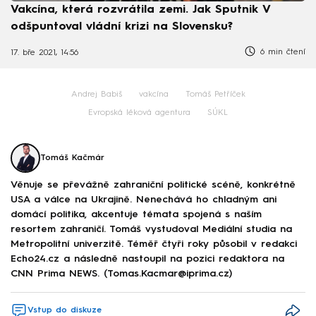
Vakcína, která rozvrátila zemi. Jak Sputnik V
odšpuntoval vládní krizi na Slovensku?
6 min čtení
17. bře 2021, 14:56
Andrej Babiš
vakcína
Tomáš Petříček
Evropská léková agentura
SÚKL
Tomáš Kačmár
Věnuje se převážně zahraniční politické scéně, konkrétně
USA a válce na Ukrajině. Nenechává ho chladným ani
domácí politika, akcentuje témata spojená s naším
resortem zahraničí. Tomáš vystudoval Mediální studia na
Metropolitní univerzitě. Téměř čtyři roky působil v redakci
Echo24.cz a následně nastoupil na pozici redaktora na
CNN Prima NEWS. (Tomas.Kacmar@iprima.cz)
Vstup do diskuze