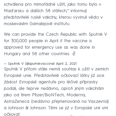
schválena pro mimořádné užití, jako tomu bylo v
Maďarsku a dalších 58 státech,“ informují
představitelé ruské vakcíny, kterou vyvinuli vědci v
moskevském Gamalejově institutu.
We can provide the Czech Republic with Sputnik V
for 300,000 people in April if the vaccine is
approved for emergency use as was done in
Hungary and 58 other countries. ✌️
— Sputnik V (@sputnikvaccine)
April 2, 2021
Sputnik V přitom stále nemá souhlas k užití v zemích
Evropské unie. Představitelé očkovací látky již sice
žádost Evropské agentuře pro léčivé přípravky
podali, ale teprve nedávno, oproti jiným vakcínám
jako od firem Pfizer/BioNTech, Moderna,
AstraZeneca (nedávno přejmenovaná na Vaxzevria)
a Johnson & Johnson. Těmi se již v Evropské unii smí
očkovat.