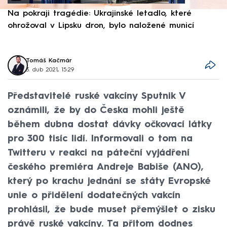
Na pokraji tragédie: Ukrajinské letadlo, které
P
ohrožoval v Lipsku dron, bylo naložené municí
e
Tomáš Kačmár
3. dub 2021, 15:29
Představitelé ruské vakcíny Sputnik V
oznámili, že by do Česka mohli ještě
během dubna dostat dávky očkovací látky
pro 300 tisíc lidí. Informovali o tom na
Twitteru v reakci na páteční vyjádření
českého premiéra Andreje Babiše (ANO),
který po krachu jednání se státy Evropské
unie o přidělení dodatečných vakcín
prohlásil, že bude muset přemýšlet o zisku
právě ruské vakcíny. Ta přitom dodnes