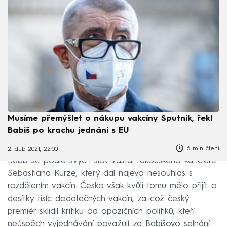
Musíme přemýšlet o nákupu vakcíny Sputnik, řekl
Babiš po krachu jednání s EU
6 min čtení
2. dub 2021, 22:00
Babiš se podle svých slov zastal rakouského kancléře
Sebastiana Kurze, který dal najevo nesouhlas s
rozdělením vakcín. Česko však kvůli tomu mělo přijít o
desítky tisíc dodatečných vakcín, za což český
premiér sklidil kritiku od opozičních politiků, kteří
neúspěch vyjednávání považují za Babišovo selhání.