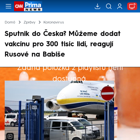
Domů
Zprávy
Koronavirus
Sputnik do Česka? Můžeme dodat
vakcínu pro 300 tisíc lidí, reagují
Rusové na Babiše
Žádná položka z playlistu není
Výběr redakce
dostupná.