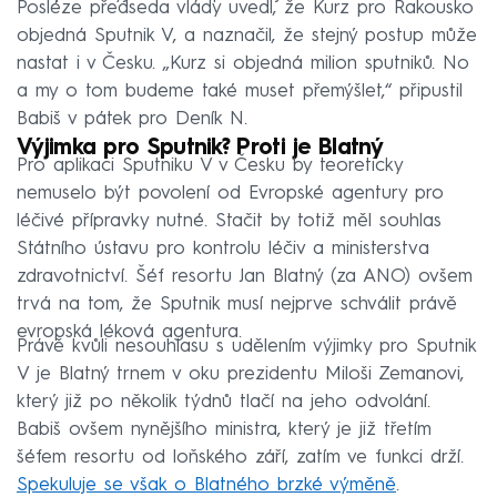
Posléze předseda vlády uvedl, že Kurz pro Rakousko
objedná Sputnik V, a naznačil, že stejný postup může
nastat i v Česku. „Kurz si objedná milion sputniků. No
a my o tom budeme také muset přemýšlet,“ připustil
Babiš v pátek pro Deník N.
Výjimka pro Sputnik? Proti je Blatný
Pro aplikaci Sputniku V v Česku by teoreticky
nemuselo být povolení od Evropské agentury pro
léčivé přípravky nutné. Stačit by totiž měl souhlas
Státního ústavu pro kontrolu léčiv a ministerstva
zdravotnictví. Šéf resortu Jan Blatný (za ANO) ovšem
trvá na tom, že Sputnik musí nejprve schválit právě
evropská léková agentura.
Právě kvůli nesouhlasu s udělením výjimky pro Sputnik
V je Blatný trnem v oku prezidentu Miloši Zemanovi,
který již po několik týdnů tlačí na jeho odvolání.
Babiš ovšem nynějšího ministra, který je již třetím
šéfem resortu od loňského září, zatím ve funkci drží.
Spekuluje se však o Blatného brzké výměně
.