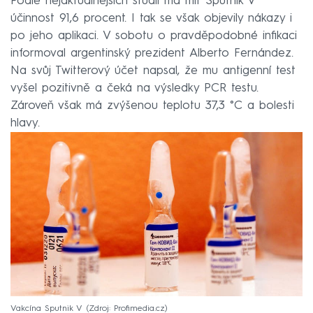
Podle nejaktuálnějších studií má mít Sputnik V
účinnost 91,6 procent. I tak se však objevily nákazy i
po jeho aplikaci. V sobotu o pravděpodobné infikaci
informoval argentinský prezident Alberto Fernández.
Na svůj Twitterový účet napsal, že mu antigenní test
vyšel pozitivně a čeká na výsledky PCR testu.
Zároveň však má zvýšenou teplotu 37,3 °C a bolesti
hlavy.
Vakcína Sputnik V
Zdroj: Profimedia.cz