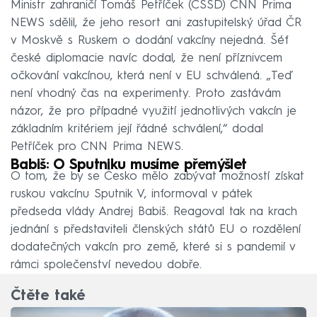
Ministr zahraničí Tomáš Petříček (ČSSD) CNN Prima
NEWS sdělil, že jeho resort ani zastupitelský úřad ČR
v Moskvě s Ruskem o dodání vakcíny nejedná. Šéf
české diplomacie navíc dodal, že není příznivcem
očkování vakcínou, která není v EU schválená. „Teď
není vhodný čas na experimenty. Proto zastávám
názor, že pro případné využití jednotlivých vakcín je
základním kritériem její řádné schválení,“ dodal
Petříček pro CNN Prima NEWS.
Babiš: O Sputniku musíme přemýšlet
O tom, že by se Česko mělo zabývat možností získat
ruskou vakcínu Sputnik V, informoval v pátek
předseda vlády Andrej Babiš. Reagoval tak na krach
jednání s představiteli členských států EU o rozdělení
dodatečných vakcín pro země, které si s pandemií v
rámci společenství nevedou dobře.
Čtěte také