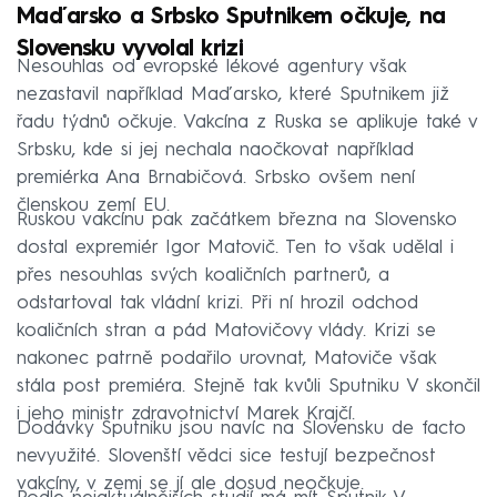
Maďarsko a Srbsko Sputnikem očkuje, na
Slovensku vyvolal krizi
Nesouhlas od evropské lékové agentury však
nezastavil například Maďarsko, které Sputnikem již
řadu týdnů očkuje. Vakcína z Ruska se aplikuje také v
Srbsku, kde si jej nechala naočkovat například
premiérka Ana Brnabičová. Srbsko ovšem není
členskou zemí EU.
Ruskou vakcínu pak začátkem března na Slovensko
dostal expremiér Igor Matovič. Ten to však udělal i
přes nesouhlas svých koaličních partnerů, a
odstartoval tak vládní krizi. Při ní hrozil odchod
koaličních stran a pád Matovičovy vlády. Krizi se
nakonec patrně podařilo urovnat, Matoviče však
stála post premiéra. Stejně tak kvůli Sputniku V skončil
i jeho ministr zdravotnictví Marek Krajčí.
Dodávky Sputniku jsou navíc na Slovensku de facto
nevyužité. Slovenští vědci sice testují bezpečnost
vakcíny, v zemi se jí ale dosud neočkuje.