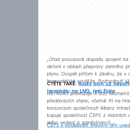
„Úřad posuzoval dopady spojení na o
aktivní v oblasti přepravy zemního p
plynu. Dospěl přitom k závěru, že v
hospodářské soutěže. Rozhodnutí již
ČTĚTE TAKÉ:
Ruský plyn už nepotř
terminálu na LNG, řekl Fiala
NET4GAS provozuje 4 000 kilometrů 
předávacích stanic, včetně tří na hr
konsorcium společností Allianz Infra
kupuje společnost ČEPS z vlastních d
jejího vedení a zaměstnanců.
ČEPS k podepsání smlouvy dřív uved