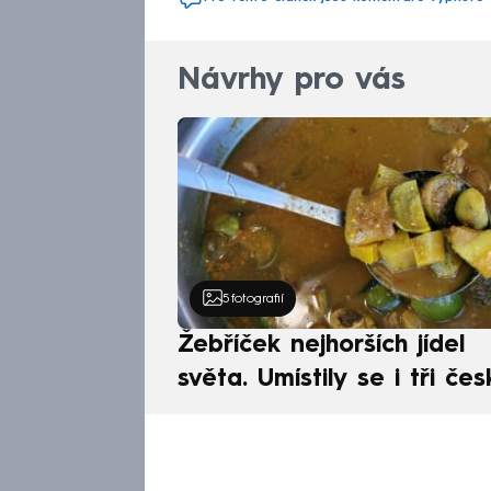
Návrhy pro vás
5
fotografií
Žebříček nejhorších jídel
světa. Umístily se i tři čes
pokrmy, vévodí skandináv
kuchyně