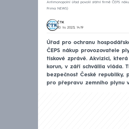
Antimonopolní úřad povolil státní firmě ČEPS náku
Prima NEWS
ČTK
30. lis 2023, 14:19
Úřad pro ochranu hospodářské
ČEPS nákup provozovatele pl
tiskové zprávě. Akvizici, kte
korun, v září schválila vláda.
bezpečnost České republiky, p
pro přepravu zemního plynu v