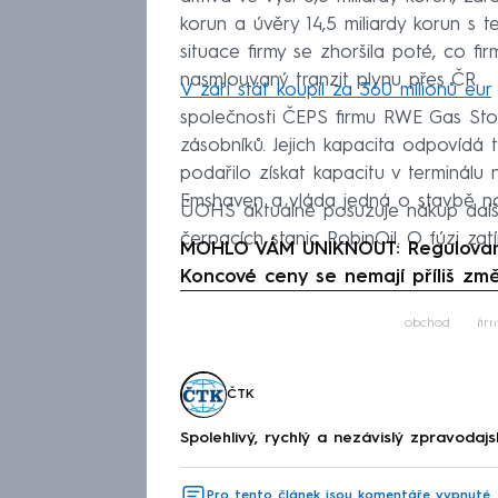
korun a úvěry 14,5 miliardy korun s 
situace firmy se zhoršila poté, co f
nasmlouvaný tranzit plynu přes ČR.
V září stát koupil za 360 milionů eur
společnosti ČEPS firmu RWE Gas Stor
zásobníků. Jejich kapacita odpovídá 
podařilo získat kapacitu v terminálu
Emshaven a vláda jedná o stavbě n
ÚOHS aktuálně posuzuje nákup další 
čerpacích stanic RobinOil. O fúzi zat
MOHLO VÁM UNIKNOUT: Regulovaná 
Koncové ceny se nemají příliš změ
Fa
obchod
fir
ČTK
Spolehlivý, rychlý a nezávislý zpravodajs
Pro tento článek jsou komentáře vypnuté