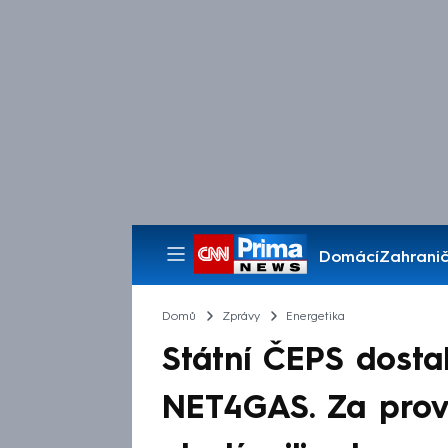
Domácí
Zahranič
Pořady
Domů
Zprávy
Energetika
Státní ČEPS dosta
NET4GAS. Za prov