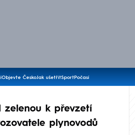
í
Objevte Česko
Jak ušetřit
Sport
Počasí
l zelenou k převzetí
ozovatele plynovodů