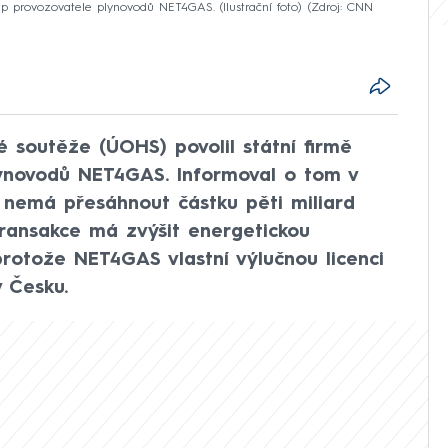
p provozovatele plynovodů NET4GAS. (Ilustrační foto)
Zdroj: CNN
 soutěže (ÚOHS) povolil státní firmě
ynovodů NET4GAS. Informoval o tom v
rá nemá přesáhnout částku pěti miliard
 Transakce má zvýšit energetickou
rotože NET4GAS vlastní výlučnou licenci
 Česku.