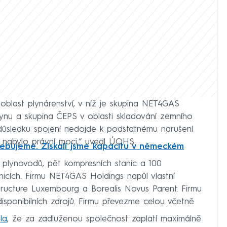
blast plynárenství, v níž je skupina NET4GAS
lynu a skupina ČEPS v oblasti skladování zemního
 důsledku spojení nedojde k podstatnému narušení
 nabylo právní moci,“ uvedl ÚOHS.
ebujeme. Získali jsme kapacitu v německém
plynovodů, pět kompresních stanic a 100
anicích. Firmu NET4GAS Holdings napůl vlastní
structure Luxembourg a Borealis Novus Parent. Firmu
isponibilních zdrojů. Firmu převezme celou včetně
la
, že za zadluženou společnost zaplatí maximálně