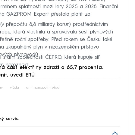
termínem splatnosti mezi lety 2025 a 2028. Finanční
irma GAZPROM Export přestala platit za
(v přepočtu 8,8 miliardy korun) prostřednictvím
age, která vlastnila a spravovala šest plynových
třetině roční spotřeby. Před rokem se Česku také
 na zkapalněný plyn v nizozemském přístavu
ových plynovodů.
státní společnosti ČEPRO, která kupuje síť
ím nerozhodl.
část elektřiny zdraží o 65,7 procenta.
nit, uvedl ERÚ
iled to fetch
my
vláda
antimonopolní úřad
ký servis.