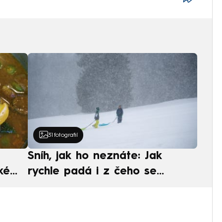
31
fotografií
Sníh, jak ho neznáte: Jak
ké
rychle padá i z čeho se
ská
skládá. A vločky nejsou bílé