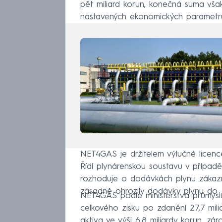
pět miliard korun, konečná suma vša
nastavených ekonomických parametr
NET4GAS je držitelem výlučné licenc
Řídí plynárenskou soustavu v případě
rozhoduje o dodávkách plynu zákazn
zásadně ohrozily dodávky plynu do
NET4GAS podle ministerstva průmys
celkového zisku po zdanění 27,7 mili
aktiva ve výši 6,8 miliardy korun, zá