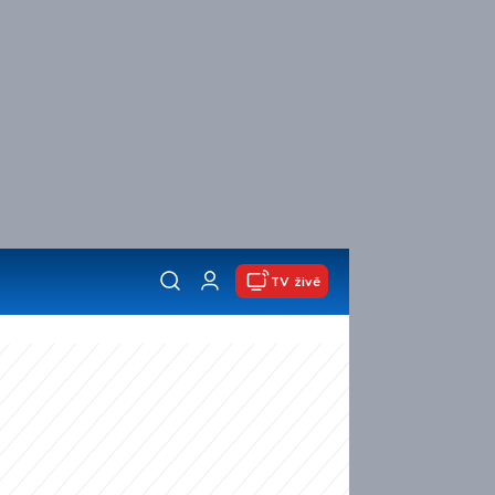
TV živě