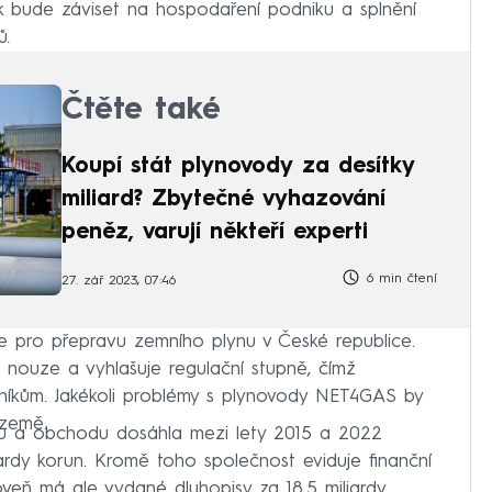
k bude záviset na hospodaření podniku a splnění
ů.
Čtěte také
Koupí stát plynovody za desítky
miliard? Zbytečné vyhazování
peněz, varují někteří experti
6 min čtení
27. zář 2023, 07:46
e pro přepravu zemního plynu v České republice.
 nouze a vyhlašuje regulační stupně, čímž
íkům. Jakékoli problémy s plynovody NET4GAS by
 země.
lu a obchodu dosáhla mezi lety 2015 a 2022
ardy korun. Kromě toho společnost eviduje finanční
roveň má ale vydané dluhopisy za 18,5 miliardy