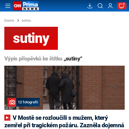
Domů
sutiny
sutiny
Výpis příspěvků ke štítku
„sutiny“
12 fotografií
V Mostě se rozloučili s mužem, který
zemřel při tragickém požáru. Zazněla dojemná