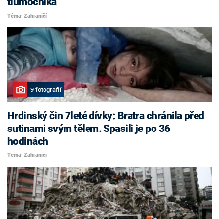
tlumočníka
Téma: Zahraničí
9 fotografií
Hrdinský čin 7leté dívky: Bratra chránila před
sutinami svým tělem. Spasili je po 36
hodinách
Téma: Zahraničí