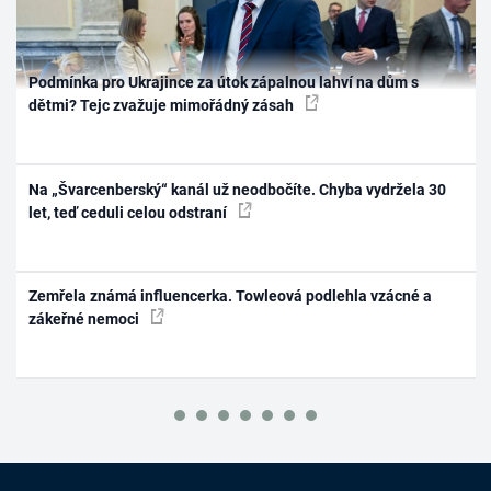
Podmínka pro Ukrajince za útok zápalnou lahví na dům s
dětmi? Tejc zvažuje mimořádný zásah
Na „Švarcenberský“ kanál už neodbočíte. Chyba vydržela 30
let, teď ceduli celou odstraní
Zemřela známá influencerka. Towleová podlehla vzácné a
zákeřné nemoci