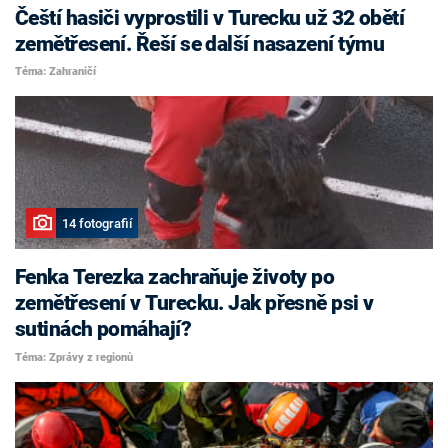
Čeští hasiči vyprostili v Turecku už 32 obětí
zemětřesení. Řeší se další nasazení týmu
Téma: Zahraničí
14 fotografií
Fenka Terezka zachraňuje životy po
zemětřesení v Turecku. Jak přesně psi v
sutinách pomáhají?
Téma: Zprávy z regionů