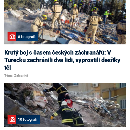
8 fotografií
Krutý boj s časem českých záchranářů: V
Turecku zachránili dva lidi, vyprostili desítky
těl
Téma: Zahraničí
10 fotografií