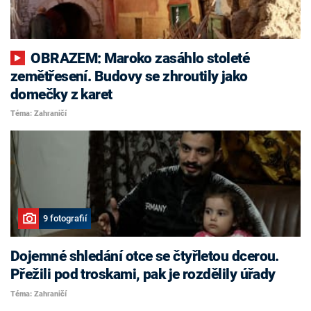
OBRAZEM: Maroko zasáhlo stoleté
zemětřesení. Budovy se zhroutily jako
domečky z karet
Téma: Zahraničí
9 fotografií
Dojemné shledání otce se čtyřletou dcerou.
Přežili pod troskami, pak je rozdělily úřady
Téma: Zahraničí