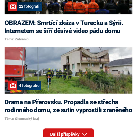
22 fotografií
OBRAZEM: Smrtící zkáza v Turecku a Sýrii.
Internetem se šíří děsivé video pádu domu
Téma: Zahraničí
4 fotografie
Drama na Přerovsku. Propadla se střecha
rodinného domu, ze sutin vyprostili zraněného
Téma: Olomoucký kraj
Další příspěvky