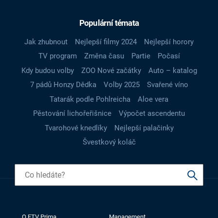
Populární témata
Jak zhubnout
Nejlepší filmy 2024
Nejlepší horory
TV program
Změna času
Partie
Počasí
Kdy budou volby
ZOO Nové začátky
Auto – katalog
7 pádů Honzy Dědka
Volby 2025
Svařené víno
Tatarák podle Pohlreicha
Aloe vera
Pěstování lichořeřišnice
Výpočet ascendentu
Tvarohové knedlíky
Nejlepší palačinky
Švestkový koláč
O FTV Prima
Management