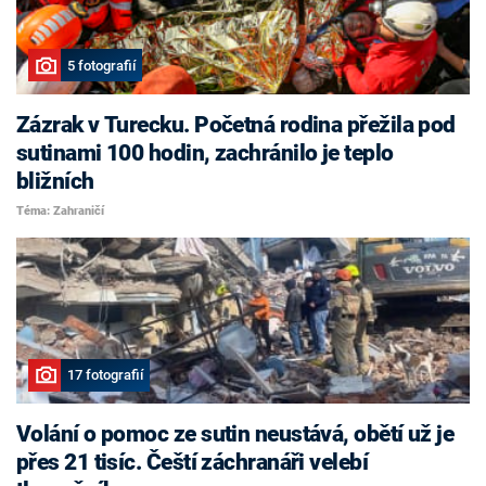
5 fotografií
Zázrak v Turecku. Početná rodina přežila pod
sutinami 100 hodin, zachránilo je teplo
bližních
Téma: Zahraničí
17 fotografií
Volání o pomoc ze sutin neustává, obětí už je
přes 21 tisíc. Čeští záchranáři velebí