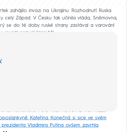
tek zahájilo invazi na Ukrajinu. Rozhodnutí Ruska
ky celý Západ. V Česku tak učinila vláda, Sněmovna,
erý se do té doby ruské strany zastával a varování
u invazí nazval blamáží.
y
vali komunisté. Poté však někteří z nich názor
oposlankyně Kateřina Konečná si sice ve svém
 prezidenta Vladimira Putina ovšem zavrhla
.