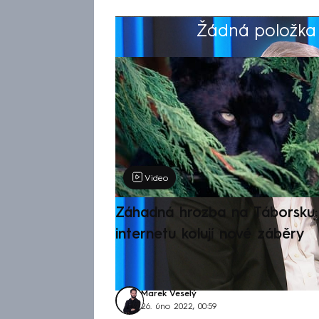
Žádná položka z
Výběr redakce
Video
Záhadná hrozba na Táborsku: 
internetu kolují nové záběry
Marek Veselý
26. úno 2022, 00:59