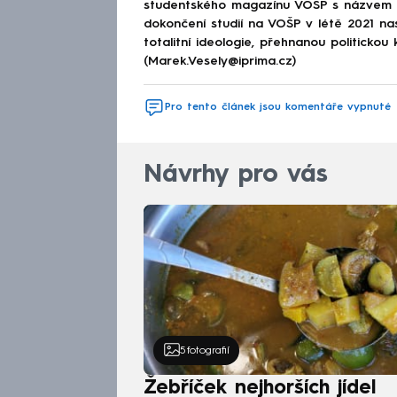
studentského magazínu VOŠP s názvem 
dokončení studií na VOŠP v létě 2021 n
totalitní ideologie, přehnanou politickou 
(Marek.Vesely@iprima.cz)
Pro tento článek jsou komentáře vypnuté
Návrhy pro vás
5
fotografií
Žebříček nejhorších jídel