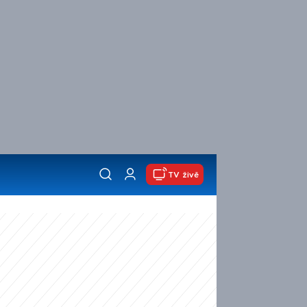
TV živě