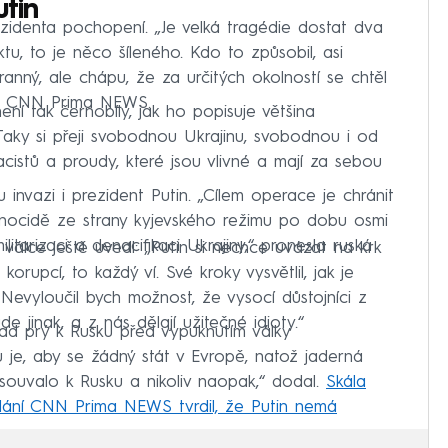
utin
zidenta pochopení. „Je velká tragédie dostat dva
tu, to je něco šíleného. Kdo to způsobil, asi
ranný, ale chápu, že za určitých okolností se chtěl
 na CNN Prima NEWS.
není tak černobílý, jak ho popisuje většina
„Taky si přeji svobodnou Ukrajinu, svobodnou i od
acistů a proudy, které jsou vlivné a mají za sebou
invazi i prezident Putin. „Cílem operace je chránit
a genocidě ze strany kyjevského režimu po dobu osmi
litarizaci a denacifikaci Ukrajiny,“ pronesla ruská
álce ještě uvedl: „Putin si nechce uvázat na krk
orupcí, to každý ví. Své kroky vysvětlil, jak je
. Nevyloučil bych možnost, že vysocí důstojníci z
 jinak, a z nás dělají užitečné idioty.“
ad prý k Rusku před vypuknutím války
 je, aby se žádný stát v Evropě, natož jaderná
souvalo k Rusku a nikoliv naopak,“ dodal.
Skála
sílání CNN Prima NEWS tvrdil, že Putin nemá