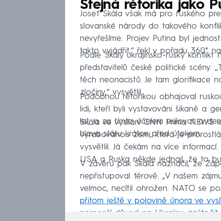
Stejná rétorika jako P
Josef Skála však má pro ruského pre
slovanské národy do takového konflik
nevyřešíme. Projev Putina byl jednost
takto vyjádřit,“ řekl v pořadu 360°
Podle Skály ukrajinsko-ruský konflikt 
představitelů české politické scény. 
těch neonacistů. Je tam glorifikace n
zločiny,“ vysvětlil.
Podobnou rétorikou obhajoval ruskou 
lidi, kteří byli vystavováni šikaně 
let, a za tímto účelem usilovat o demi
Skála ve vysílání CNN Prima NEWS k v
hlava státu krátce před útokem.
vyrabovanou zemi, která je prorostlá k
vysvětlil. Já čekám na více informací
USA a Ruska někde jednají, že to bude
V závěru pak Skála naznačil, že Záp
nepřistupoval férově. „V našem zájmu
velmoc, necítil ohrožen. NATO se po
přitom ještě v polovině února ve vy
nejmenší důvod na Ukrajinu zaútočit
.