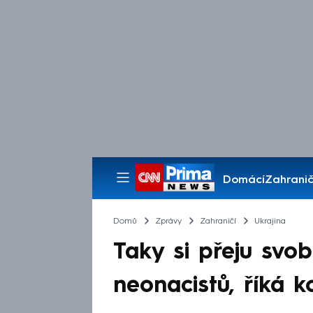
Domácí
Zahranič
Pořady
Domů
Zprávy
Zahraničí
Ukrajina
Taky si přeju svo
neonacistů, říká 