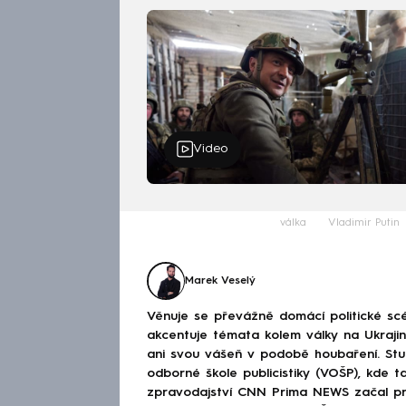
Video
válka
Vladimir Putin
Marek Veselý
Věnuje se převážně domácí politické scé
akcentuje témata kolem války na Ukraj
ani svou vášeň v podobě houbaření. Stu
odborné škole publicistiky (VOŠP), kde ta
zpravodajství CNN Prima NEWS začal pra