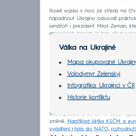
Ruské vojsko v noci ze středy na čtvr
napadnout Ukrajinu odsoudil praktic
senátoři i prezident Miloš Zeman, kt
amerických tajných služeb před rusko
Válka na Ukrajině
Mapa okupované Ukrajin
Volodymyr Zelenskyj
Infografika: Ukrajinci v ČR
Historie konfliktu
Velmi podobně se do té doby vyjadřo
změnili.
Například šéfka KSČM a eur
vyjádření rýpla do NATO, rozhodnutí