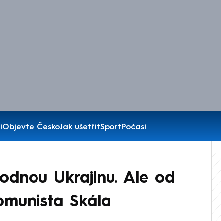
í
Objevte Česko
Jak ušetřit
Sport
Počasí
bodnou Ukrajinu. Ale od
komunista Skála