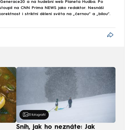
Generace20 a na hudební web Planeta Hudba. Po
astoupil na CNN Prima NEWS jako redaktor. Nesnáší
korektnost i striktní dělení světa na „černou“ a „bílou“.
31
fotografií
Sníh, jak ho neznáte: Jak