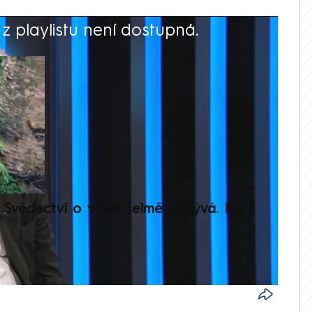
 playlistu není dostupná.
V
Svědectví o velké šelmě přibývá. Na
Setká
je op