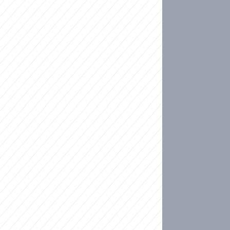
ideo
ní plné slz po 50 letech: Matku donutili dát d
ět spojil test DNA