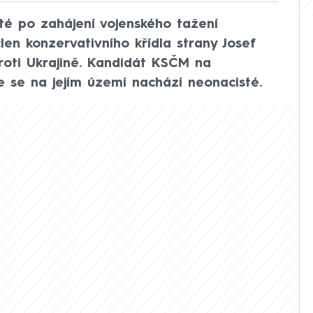
té po zahájení vojenského tažení
len konzervativního křídla strany Josef
proti Ukrajině. Kandidát KSČM na
že se na jejím území nachází neonacisté.