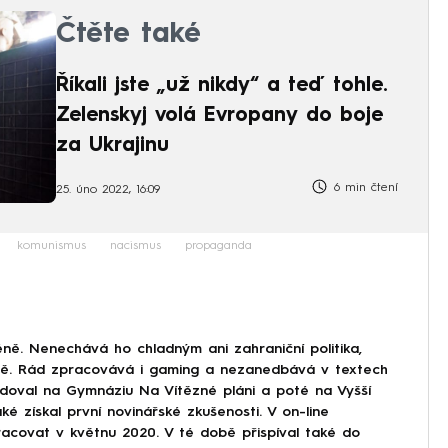
Čtěte také
Říkali jste „už nikdy“ a teď tohle.
Zelenskyj volá Evropany do boje
za Ukrajinu
6 min čtení
25. úno 2022, 16:09
komunismus
nacismus
propaganda
ně. Nenechává ho chladným ani zahraniční politika,
ině. Rád zpracovává i gaming a nezanedbává v textech
doval na Gymnáziu Na Vítězné pláni a poté na Vyšší
ké získal první novinářské zkušenosti. V on-line
covat v květnu 2020. V té době přispíval také do