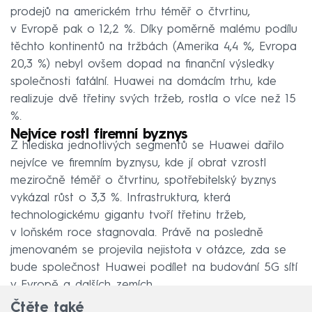
prodejů na americkém trhu téměř o čtvrtinu,
v Evropě pak o 12,2 %. Díky poměrně malému podílu
těchto kontinentů na tržbách (Amerika 4,4 %, Evropa
20,3 %) nebyl ovšem dopad na finanční výsledky
společnosti fatální. Huawei na domácím trhu, kde
realizuje dvě třetiny svých tržeb, rostla o více než 15
%.
Nejvíce rostl firemní byznys
Z hlediska jednotlivých segmentů se Huawei dařilo
nejvíce ve firemním byznysu, kde jí obrat vzrostl
meziročně téměř o čtvrtinu, spotřebitelský byznys
vykázal růst o 3,3 %. Infrastruktura, která
technologickému gigantu tvoří třetinu tržeb,
v loňském roce stagnovala. Právě na posledně
jmenovaném se projevila nejistota v otázce, zda se
bude společnost Huawei podílet na budování 5G sítí
v Evropě a dalších zemích.
Čtěte také