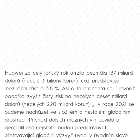
Huawei za celý loňský rok utržila bezmála 137 miliard
dolarů (necelé 3 biliony korun), což představuje
meziroční růst o 3,8 %. Asi o tři procenta se jí rovněž
podařilo zvýšit čistý zisk na necelých deset miliard
dolarů (necelých 220 miliard korun). „I v roce 2021 se
budeme nacházet ve složitém a nestálém globálním
prostředí. Příchod dalších možných vln covidu a
geopolitická nejistota budou představovat
přetrvávající globální výzvy,“ uvedl v úvodním slově