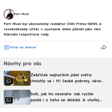
Petr Musil
Petr Musil byl ekonomický redaktor CNN Prima NEWS a
vysokoškolský učitel, v současné době působí jako člen
Národní rozpočtové rady.
Vstup do diskuze
Návrhy pro vás
Žebříček nejhorších jídel světa.
Umístily se i tři české pokrmy, vévodí
skandinávská kuchyně
Sníh, jak ho neznáte: Jak rychle
padá i z čeho se skládá. A vločky
nejsou bílé