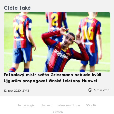
Čtěte také
Fotbalový mistr světa Griezmann nebude kvůli
Ujgurům propagovat čínské telefony Huawei
6 min čtení
10. pro 2020, 21:43
technologie
Huawei
telekomunikace
5G sítě
Ericsson