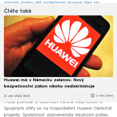
výroční zprávy šéf společnosti Huawei Ken Hu
.
Čtěte také
Huawei má v Německu zelenou. Nový
bezpečnostní zákon nikoho nediskriminuje
6 min čtení
21. pro 2020, 06:34
Právě politické a obchodní třenice mezi Čínou a
Spojenými státy se na hospodaření Huawei částečně
projevily. Společnost zaznamenala meziroční pokles