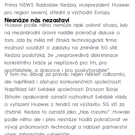
Prima NEWS Radoslaw Kedzia, viceprezident Huawei
pro region severní, střední a východní Evropy.
Nesnáze nás nezastaví
Huawei podle něho nemůže nijak ovlivnit situaci, kdy
na mezinárodní úrovni nadále pokračují diskuse o
tom, zda by měla mít čínská technologická firma
možnost soutěžit o zakázky na zmíněné 5G sítě.
Kedzia podotýká, že „nespravedlivá diskriminace
konkrétního hráče je nepříznivá pro trh, pro
spotřebitele, a dokonce i pro poskytovatele“.
V tom mu dávají za pravdu nejen někteří odborníci,
ale například i zástupci konkurenčních společností.
Například šéf švédské společnosti Ericsson Börje
Ekholm opakovaně označil rozhodnutí švédské vlády
o vyřazení Huawei z tendrů na výstavbu 5G sítí za
chybné. Kedzia to označil jako „hlas rozumu“. Huwaei
podle něho ale i přes nesnáze hodlá pokračovat ve
vývoji průlomových technologií a nabízet partnerství
všem zahraničním subjektům.