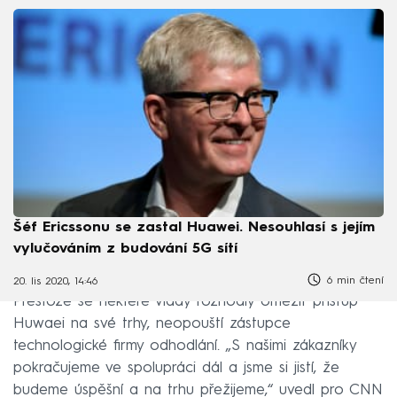
Šéf Ericssonu se zastal Huawei. Nesouhlasí s jejím
vylučováním z budování 5G sítí
6 min čtení
20. lis 2020, 14:46
Přestože se některé vlády rozhodly omezit přístup
Huwaei na své trhy, neopouští zástupce
technologické firmy odhodlání. „S našimi zákazníky
pokračujeme ve spolupráci dál a jsme si jistí, že
budeme úspěšní a na trhu přežijeme,“ uvedl pro CNN