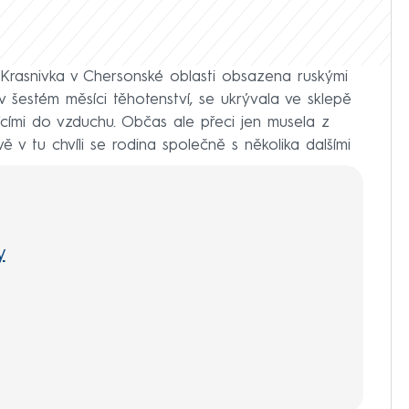
Krasnivka v Chersonské oblasti obsazena ruskými
a v šestém měsíci těhotenství, se ukrývala ve sklepě
ícími do vzduchu. Občas ale přeci jen musela z
ávě v tu chvíli se rodina společně s několika dalšími
y