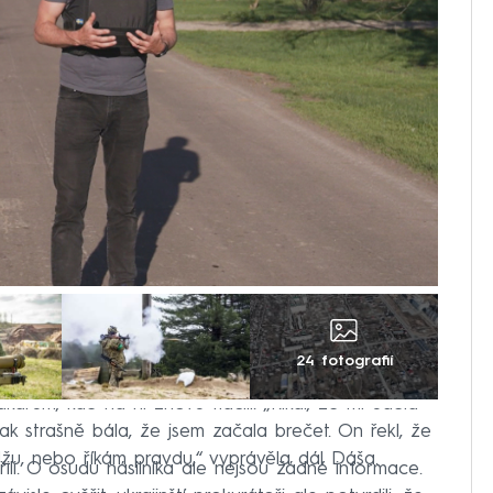
24 fotografií
ářům, kde na ni znovu tlačili. „Říkal, že mi udělá
ak strašně bála, že jsem začala brečet. On řekl, že
li lžu, nebo říkám pravdu,“ vyprávěla dál Dáša.
ili. O osudu násilníka ale nejsou žádné informace.