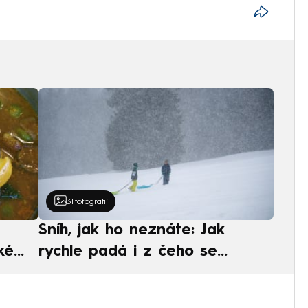
31
fotografií
Sníh, jak ho neznáte: Jak
ké
rychle padá i z čeho se
ská
skládá. A vločky nejsou bílé