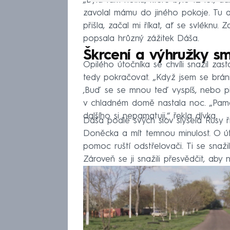
„Byla tam holka, které bylo 12 let, dal
zavolal mámu do jiného pokoje. Tu al
přišla, začal mi říkat, ať se svléknu. 
popsala hrůzný zážitek Dáša.
Škrcení a výhružky sm
Opilého útočníka se chvíli snažil zast
tedy pokračovat. „Když jsem se bránila
‚Buď se se mnou teď vyspíš, nebo při
v chladném domě nastala noc. „Pamat
dalšího si nepamatuji,“ řekla dívka.
Dáša podle svých slov slyšela Rusy ř
Doněcka a mít temnou minulost. O úto
pomoc ruští odstřelovači. Ti se snaži
Zároveň se ji snažili přesvědčit, aby n