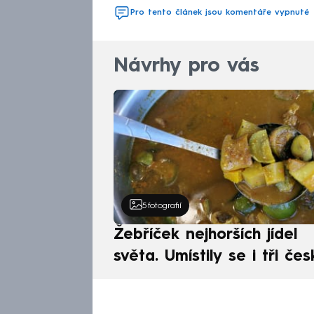
Pro tento článek jsou komentáře vypnuté
Návrhy pro vás
5
fotografií
Žebříček nejhorších jídel
světa. Umístily se i tři čes
pokrmy, vévodí skandináv
kuchyně