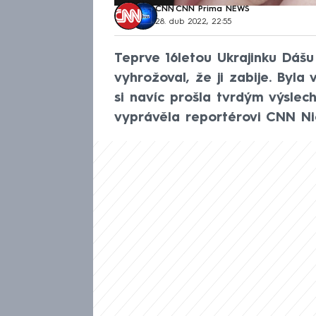
CNN
,
CNN Prima NEWS
28. dub 2022, 22:55
Teprve 16letou Ukrajinku Dášu z
vyhrožoval, že ji zabije. Byla
si navíc prošla tvrdým výslec
vyprávěla reportérovi CNN Ni