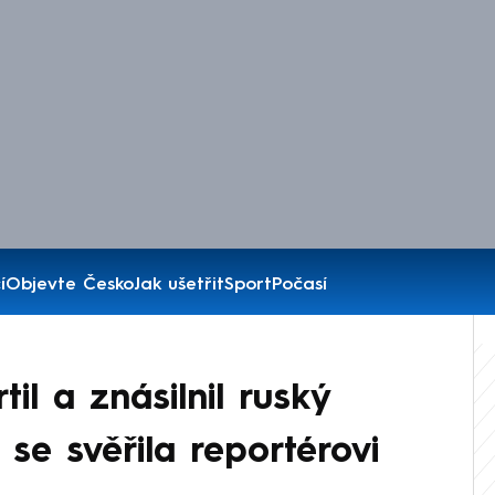
í
Objevte Česko
Jak ušetřit
Sport
Počasí
il a znásilnil ruský
 se svěřila reportérovi