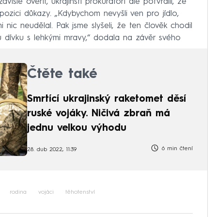
sle ověřit, ukrajinští prokurátoři ale potvrdili, že
spozici důkazy. „Kdybychom nevyšli ven pro jídlo,
nic neudělal. Pak jsme slyšeli, že ten člověk chodil
u dívku s lehkými mravy,“ dodala na závěr svého
Čtěte také
Smrtící ukrajinský raketomet děsí
ruské vojáky. Ničivá zbraň má
jednu velkou výhodu
6 min čtení
28. dub 2022, 11:39
rodina
vojáci
těhotenství