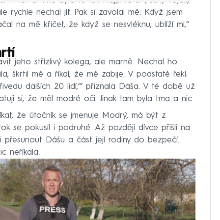
ší 14 let a mně bylo 16 let. Nejprve si (ruský voják)
e rychle nechal jít. Pak si zavolal mě. Když jsem
Začal na mě křičet, že když se nesvléknu, ublíží mi,“
rtí
avit jeho střízlivý kolega, ale marně. Nechal ho
, škrtil mě a říkal, že mě zabije. V podstatě řekl:
vedu dalších 20 lidí,‘“ přiznala Dáša. V té době už
uji si, že měl modré oči. Jinak tam byla tma a nic
íkat, že útočník se jmenuje Modrý, má být z
k se pokusil i podruhé. Až později dívce přišli na
li přesunout Dášu a část její rodiny do bezpečí.
ic neříkala.