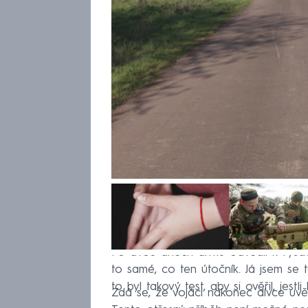
Po dvou dnech dívku odvedli k výsadk
to samé, co ten útočník. Já jsem se t
to byl takový test, aby si ověřil, jest
Zdá se, že vojáci nakonec dívce uvěř