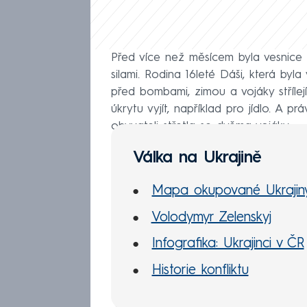
Před více než měsícem byla vesnice 
silami. Rodina 16leté Dáši, která byl
před bombami, zimou a vojáky střílej
úkrytu vyjít, například pro jídlo. A pr
obyvateli střetla se dvěma vojáky.
Válka na Ukrajině
Mapa okupované Ukrajin
Volodymyr Zelenskyj
Infografika: Ukrajinci v ČR
Historie konfliktu