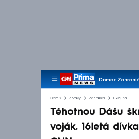
Domácí
Zahranič
Pořady
Domů
Zprávy
Zahraničí
Ukrajina
Těhotnou Dášu škrt
voják. 16letá dívka