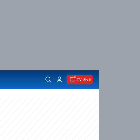
TV živě