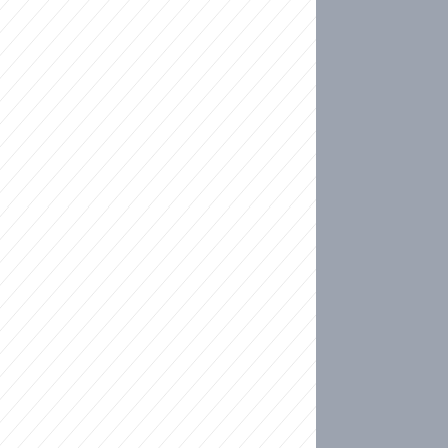
ideo
kat migranty do Česka? Sami by odešli, tvrdí exp
ické sebevraždě