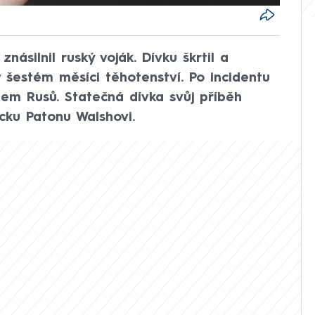
násilnil ruský voják. Dívku škrtil a
 v šestém měsíci těhotenství. Po incidentu
hem Rusů. Statečná dívka svůj příběh
cku Patonu Walshovi.