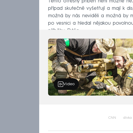
Tento otřesný příběh není možné nezávi
případ skutečně vyšetřují a mají k di
možná by nás neviděli a možná by mi 
po vesnici a hledal nějakou povolno
příběhu Dáša.
Video
CNN
dívka