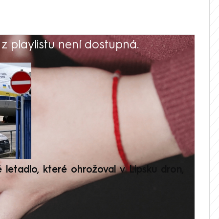
 playlistu není dostupná.
V
é letadlo, které ohrožoval v Lipsku dron,
Přilá
polit