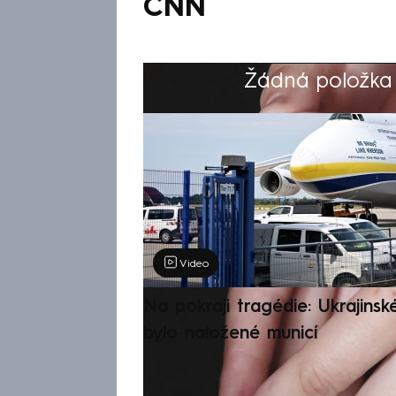
CNN
Žádná položka z
Výběr redakce
Video
Na pokraji tragédie: Ukrajinsk
bylo naložené municí