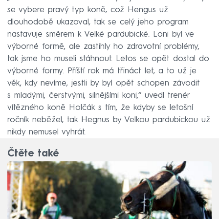
se vybere pravý typ koně, což Hengus už
dlouhodobě ukazoval, tak se celý jeho program
nastavuje směrem k Velké pardubické. Loni byl ve
výborné formě, ale zastihly ho zdravotní problémy,
tak jsme ho museli stáhnout. Letos se opět dostal do
výborné formy. Příští rok má třináct let, a to už je
věk, kdy nevíme, jestli by byl opět schopen závodit
s mladými, čerstvými, silnějšími koni,“ uvedl trenér
vítězného koně Holčák s tím, že kdyby se letošní
ročník neběžel, tak Hegnus by Velkou pardubickou už
nikdy nemusel vyhrát.
Čtěte také