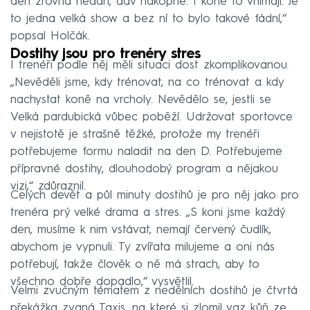
den zrovna nedaří, dav nakopne. I koně to vnímají. Je
to jedna velká show a bez ní to bylo takové fádní,“
popsal Holčák.
Dostihy jsou pro trenéry stres
I trenéři podle něj měli situaci dost zkomplikovanou.
„Nevěděli jsme, kdy trénovat, na co trénovat a kdy
nachystat koně na vrcholy. Nevědělo se, jestli se
Velká pardubická vůbec poběží. Udržovat sportovce
v nejistotě je strašně těžké, protože my trenéři
potřebujeme formu naladit na den D. Potřebujeme
přípravné dostihy, dlouhodobý program a nějakou
vizi,“ zdůraznil.
Celých devět a půl minuty dostihů je pro něj jako pro
trenéra prý velké drama a stres. „S koni jsme každý
den, musíme k nim vstávat, nemají červený čudlík,
abychom je vypnuli. Ty zvířata milujeme a oni nás
potřebují, takže člověk o ně má strach, aby to
všechno dobře dopadlo,“ vysvětlil.
Velmi zvučným tématem z nedělních dostihů je čtvrtá
překážka zvaná Taxis, na které si zlomil vaz kůň ze