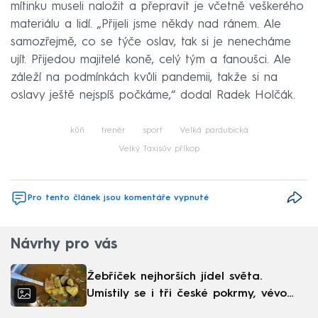
mítinku museli naložit a přepravit je včetně veškerého
materiálu a lidí. „Přijeli jsme někdy nad ránem. Ale
samozřejmě, co se týče oslav, tak si je nenecháme
ujít. Přijedou majitelé koně, celý tým a fanoušci. Ale
záleží na podmínkách kvůli pandemii, takže si na
oslavy ještě nejspíš počkáme,“ dodal Radek Holčák.
kůň
trenér
sport
Velká pardubická
Velký Taxisův příkop
Pro tento článek jsou komentáře vypnuté
Návrhy pro vás
Žebříček nejhorších jídel světa.
Umístily se i tři české pokrmy, vévodí
skandinávská kuchyně