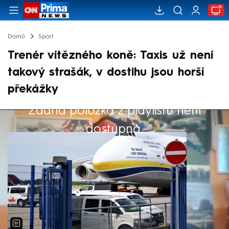
Domů
Sport
Trenér vítězného koně: Taxis už není
takový strašák, v dostihu jsou horší
překážky
Žádná položka z playlistu není
Výběr redakce
dostupná.