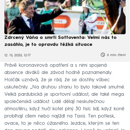
Zdrcený Váňa o smrti Sottoventa: Velmi nás to
zasáhlo, je to opravdu těžká situace
6 min čtení
12. říj 2020, 12:17
Právě koronavirová opatření a s nimi spojená
absence diváků ale závod hodně poznamenaly.
Holčák uznává, že je rád, že se dostihy vůbec
uskutečnily. „Na druhou stranu to bylo takové smutné.
Velká pardubická je sportovní událost, ale také mega
společenská událost. Lidé dělají neskutečnou
atmosféru, když hučí kotel plný 30 tisíc lidí, když koně
probíhají cílem nebo najíždí na Taxis. Ten potlesk,
ovace, to je něco úžasného. Jezdce, kterým se ten