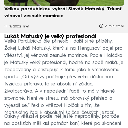
Velkou pardubickou vyhrál Slovák Matuský. Triumf
věnoval zesnulé mamince
6 min čtení
11. říj 2020, 19:41
Lukáš Matuský je velký profesionál
Velká Pardubická ale přinesla i další silné příběhy.
Žokej Lukáš Matuský, který si na Hengusovi dojel pro
vítězství, jej věnoval zesnulé mamince. Podle Holčáka
je Matuský velký profesionál, hodně na sobě maká, je
zodpovědný a přistupuje k tomu jako k vrcholovému
sportu. „Od výživy počínaje přes velmi důkladnou
fyzickou přípravu, to je absolutní základ,
životospráva. A v neposlední řadě to má v hlavně
srovnané. Není ve stresu, má obrovský přehled a
vyjezdil se,“ řekl o vítězovi Holčák s tím, že
Matuského řadí k absolutní špičce českých jezdců.
Oslavy vítězství podle něj ještě neproběhly, protože
na dostizích měli asi patnáct koní, které po skončení