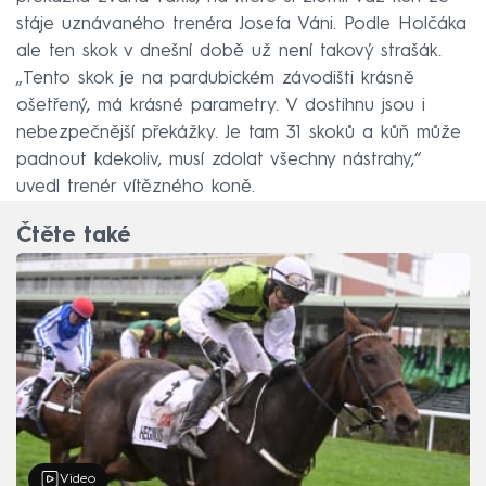
stáje uznávaného trenéra Josefa Váni. Podle Holčáka
ale ten skok v dnešní době už není takový strašák.
„Tento skok je na pardubickém závodišti krásně
ošetřený, má krásné parametry. V dostihnu jsou i
nebezpečnější překážky. Je tam 31 skoků a kůň může
padnout kdekoliv, musí zdolat všechny nástrahy,“
uvedl trenér vítězného koně.
Čtěte také
Video