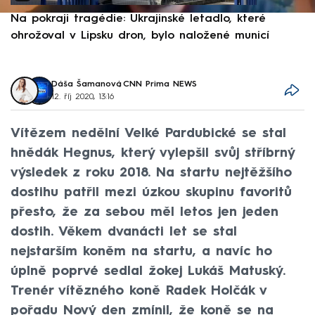
Na pokraji tragédie: Ukrajinské letadlo, které
P
ohrožoval v Lipsku dron, bylo naložené municí
e
Dáša Šamanová
,
CNN Prima NEWS
12. říj 2020, 13:16
Vítězem nedělní Velké Pardubické se stal
hnědák Hegnus, který vylepšil svůj stříbrný
výsledek z roku 2018. Na startu nejtěžšího
dostihu patřil mezi úzkou skupinu favoritů
přesto, že za sebou měl letos jen jeden
dostih. Věkem dvanácti let se stal
nejstarším koněm na startu, a navíc ho
úplně poprvé sedlal žokej Lukáš Matuský.
Trenér vítězného koně Radek Holčák v
pořadu Nový den zmínil, že koně se na