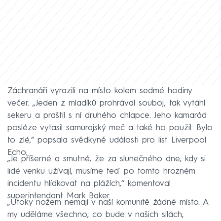
Záchranáři vyrazili na místo kolem sedmé hodiny
večer. „Jeden z mladíků prohrával souboj, tak vytáhl
sekeru a praštil s ní druhého chlapce. Jeho kamarád
posléze vytasil samurajský meč a také ho použil. Bylo
to zlé,“ popsala svědkyně události pro list Liverpool
Echo.
„Je příšerné a smutné, že za slunečného dne, kdy si
lidé venku užívají, musíme teď po tomto hrozném
incidentu hlídkovat na plážích,“ komentoval
superintendant Mark Baker.
„Útoky nožem nemají v naší komunitě žádné místo. A
my uděláme všechno, co bude v našich silách,