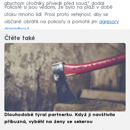
abychom útočníky přivedli před soud,“ dodal.
Policisté si jsou vědomi, že bylo na pláži v době
útoku mnoho lidí. Prosí proto veřejnost, aby se
občané obrátili na policisty a pomohli jim
agresory
dopadnout.
Čtěte také
Dlouhodobě týral partnerku. Když ji navštívila
příbuzná, vyběhl na ženy se sekerou