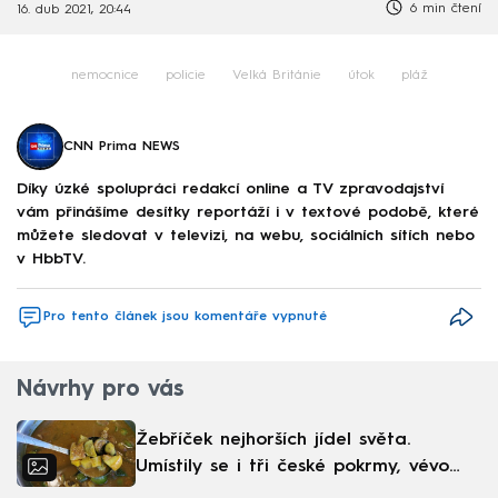
6 min čtení
16. dub 2021, 20:44
nemocnice
policie
Velká Británie
útok
pláž
CNN Prima NEWS
Díky úzké spolupráci redakcí online a TV zpravodajství
vám přinášíme desítky reportáží i v textové podobě, které
můžete sledovat v televizi, na webu, sociálních sítích nebo
v HbbTV.
Pro tento článek jsou komentáře vypnuté
Návrhy pro vás
Žebříček nejhorších jídel světa.
Umístily se i tři české pokrmy, vévodí
skandinávská kuchyně