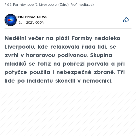
Pláž Formby poblíž Liverpoolu
Zdroj: Profimedia.cz
CNN Prima NEWS
1. čvn 2021, 00:54
Nedělní večer na pláži Formby nedaleko
Liverpoolu, kde relaxovala řada lidí, se
zvrhl v hororovou podívanou. Skupina
mladíků se totiž na pobřeží porvala a při
potyčce použila i nebezpečné zbraně. Tři
lidé po incidentu skončili v nemocnici.