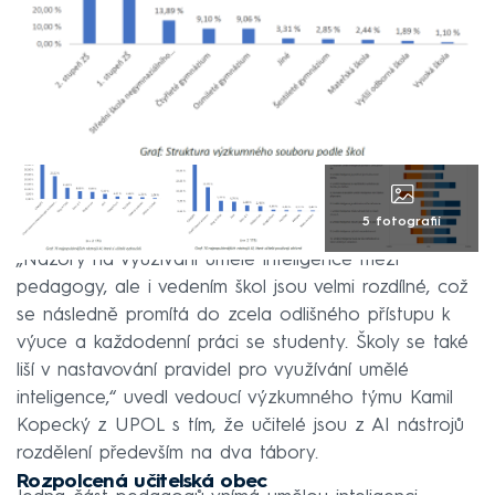
5 fotografií
„Názory na využívání umělé inteligence mezi
pedagogy, ale i vedením škol jsou velmi rozdílné, což
se následně promítá do zcela odlišného přístupu k
výuce a každodenní práci se studenty. Školy se také
liší v nastavování pravidel pro využívání umělé
inteligence,“ uvedl vedoucí výzkumného týmu Kamil
Kopecký z UPOL s tím, že učitelé jsou z AI nástrojů
rozdělení především na dva tábory.
Rozpolcená učitelská obec