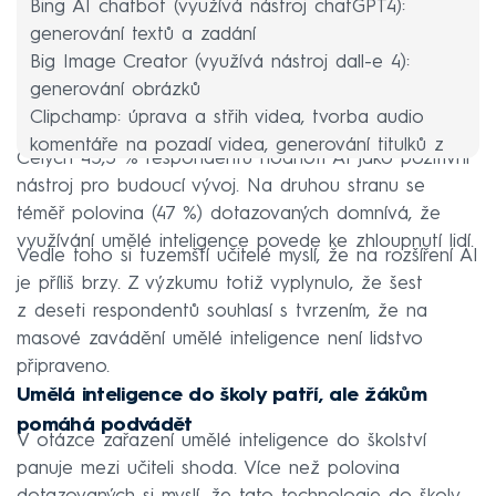
Bing AI chatbot (využívá nástroj chatGPT4):
generování textů a zadání
Big Image Creator (využívá nástroj dall-e 4):
generování obrázků
Clipchamp: úprava a střih videa, tvorba audio
komentáře na pozadí videa, generování titulků z
Celých 45,5 % respondentů hodnotí AI jako pozitivní
videa
nástroj pro budoucí vývoj. Na druhou stranu se
téměř polovina (47 %) dotazovaných domnívá, že
využívání umělé inteligence povede ke zhloupnutí lidí.
Vedle toho si tuzemští učitelé myslí, že na rozšíření AI
je příliš brzy. Z výzkumu totiž vyplynulo, že šest
z deseti respondentů souhlasí s tvrzením, že na
masové zavádění umělé inteligence není lidstvo
připraveno.
Umělá inteligence do školy patří, ale žákům
pomáhá podvádět
V otázce zařazení umělé inteligence do školství
panuje mezi učiteli shoda. Více než polovina