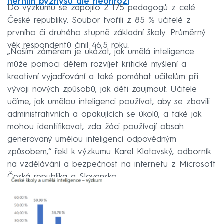
herním byznysu ale neohrozí
Do výzkumu se zapojilo 2 175 pedagogů z celé
České republiky. Soubor tvořili z 85 % učitelé z
prvního či druhého stupně základní školy. Průměrný
věk respondentů činil 46,5 roku.
„Naším záměrem je ukázat, jak umělá inteligence
může pomoci dětem rozvíjet kritické myšlení a
kreativní vyjadřování a také pomáhat učitelům při
vývoji nových způsobů, jak děti zaujmout. Učitele
učíme, jak umělou inteligenci používat, aby se zbavili
administrativních a opakujících se úkolů, a také jak
mohou identifikovat, zda žáci používají obsah
generovaný umělou inteligencí odpovědným
způsobem,“ řekl k výzkumu Karel Klatovský, odborník
na vzdělávání a bezpečnost na internetu z Microsoft
Česká republika a Slovensko.