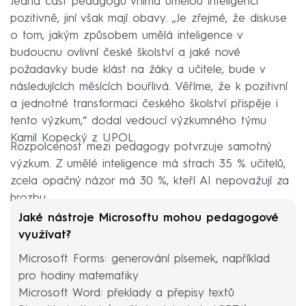
Jedna část pedagogů vnímá umělou inteligenci
pozitivně, jiní však mají obavy. „Je zřejmé, že diskuse
o tom, jakým způsobem umělá inteligence v
budoucnu ovlivní české školství a jaké nové
požadavky bude klást na žáky a učitele, bude v
následujících měsících bouřlivá. Věříme, že k pozitivní
a jednotné transformaci českého školství přispěje i
tento výzkum,“ dodal vedoucí výzkumného týmu
Kamil Kopecký z UPOL.
Rozpolcenost mezi pedagogy potvrzuje samotný
výzkum. Z umělé inteligence má strach 35 % učitelů,
zcela opačný názor má 30 %, kteří AI nepovažují za
hrozbu.
Jaké nástroje Microsoftu mohou pedagogové
využívat?
Microsoft Forms: generování písemek, například
pro hodiny matematiky
Microsoft Word: překlady a přepisy textů