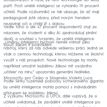
dotazovaných si myslí, že tato technologie do školy
patří. Proti umělé inteligenci se vyhranilo 19 procent
učitelů. Podle výzkumníků se tak ukazuje, že ač mají
pedagogové jisté obavy, před novým trendem
nezavírají oči a chtějí jít s dobou.
Vedle toho si ale 47 procent respondentů stojí za
názorem, že studenti si díky AI zjednodušují plnění
úkolů, a souhlasí s tvrzením, že umělá inteligence
„Umělou inteligenci bychom neměli vnímat jako
slouží žákům k podvádění.
nástroj, který za nás odvede veškerou práci. Jedná se
však o cennou technologii, kterou můžeme ve školství
využít v náš prospěch. Nové technologie by mohly
například umožnit každému žákovi mít osobního
‚učitele‘ na míru,“ upozornila generální ředitelka
Microsoftu pro Česko a Slovensko Violeta Luca.
Podle šéfky tuzemské pobočky softwarového giganta
by umělá inteligence mohla pomoci s individuálním
přístupem ke každému žákovi.
Z výzkumu Microsoftu a UPOL dále vyplývá, že si
učitelé uvědomují, že zavádění umělé inteligence po