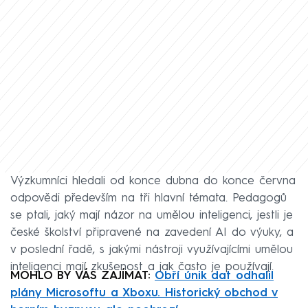
Výzkumníci hledali od konce dubna do konce června
odpovědi především na tři hlavní témata. Pedagogů
se ptali, jaký mají názor na umělou inteligenci, jestli je
české školství připravené na zavedení AI do výuky, a
v poslední řadě, s jakými nástroji využívajícími umělou
inteligenci mají zkušenost a jak často je používají.
MOHLO BY VÁS ZAJÍMAT:
Obří únik dat odhalil
plány Microsoftu a Xboxu. Historický obchod v