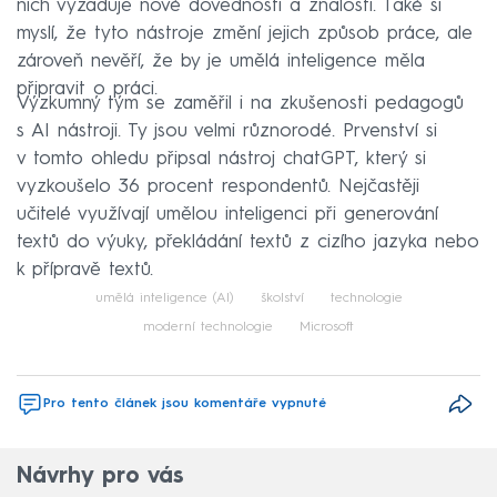
nich vyžaduje nové dovednosti a znalosti. Také si
myslí, že tyto nástroje změní jejich způsob práce, ale
zároveň nevěří, že by je umělá inteligence měla
připravit o práci.
Výzkumný tým se zaměřil i na zkušenosti pedagogů
s AI nástroji. Ty jsou velmi různorodé. Prvenství si
v tomto ohledu připsal nástroj chatGPT, který si
vyzkoušelo 36 procent respondentů. Nejčastěji
učitelé využívají umělou inteligenci při generování
textů do výuky, překládání textů z cizího jazyka nebo
k přípravě textů.
umělá inteligence (AI)
školství
technologie
moderní technologie
Microsoft
Pro tento článek jsou komentáře vypnuté
Návrhy pro vás