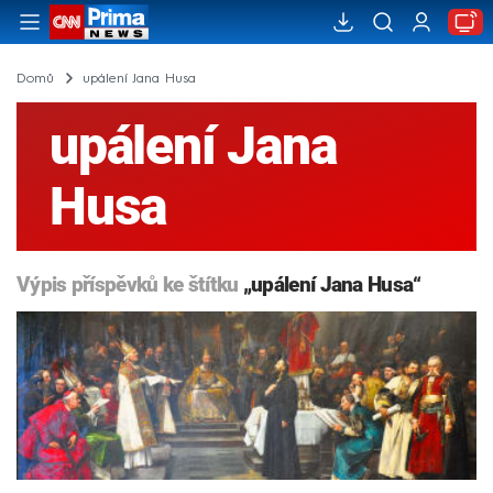
Domů
upálení Jana Husa
upálení Jana
Husa
Výpis příspěvků ke štítku
„upálení Jana Husa“