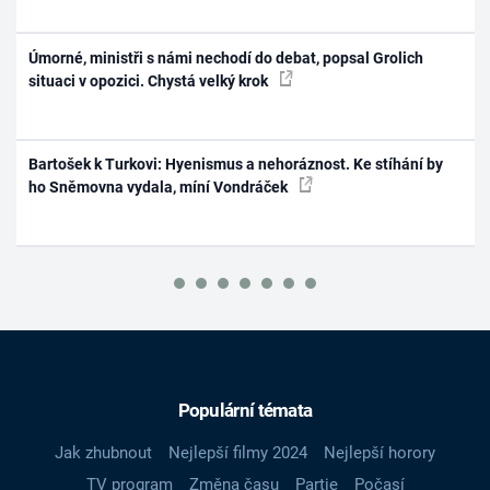
Úmorné, ministři s námi nechodí do debat, popsal Grolich
situaci v opozici. Chystá velký krok
Bartošek k Turkovi: Hyenismus a nehoráznost. Ke stíhání by
ho Sněmovna vydala, míní Vondráček
Populární témata
Jak zhubnout
Nejlepší filmy 2024
Nejlepší horory
TV program
Změna času
Partie
Počasí