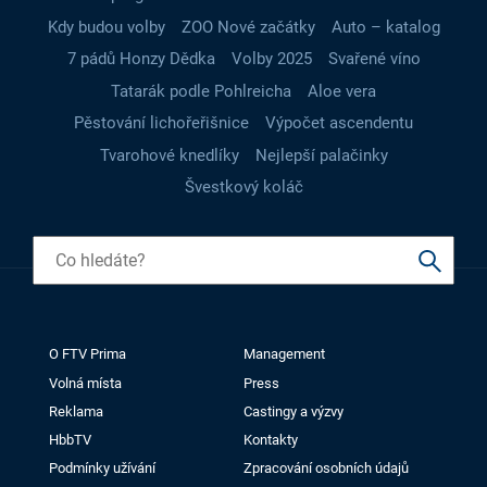
Kdy budou volby
ZOO Nové začátky
Auto – katalog
7 pádů Honzy Dědka
Volby 2025
Svařené víno
Tatarák podle Pohlreicha
Aloe vera
Pěstování lichořeřišnice
Výpočet ascendentu
Tvarohové knedlíky
Nejlepší palačinky
Švestkový koláč
O FTV Prima
Management
Volná místa
Press
Reklama
Castingy a výzvy
HbbTV
Kontakty
Podmínky užívání
Zpracování osobních údajů