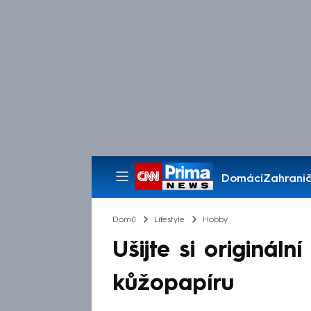
Domácí
Zahranič
Pořady
Domů
Lifestyle
Hobby
Ušijte si origináln
kůžopapíru