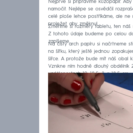
Nejprve si připravíme kůžopapír. Aby
namočit. Nejlépe se osvědčil rozpraš
celé ploše lehce postříkáme, ale ne
proležet aby změknul.
Změříme si rozměry tabletu, ten náš
Z tohoto údaje budeme po celou dob
zapíšeme.
Na čistý arch papíru si načrtneme st
na šířku, který ještě jednou zopakuj
šířce. A protože bude mít náš obal 
Vznikne ním hodně dlouhý obdélník 
vzdálenostech 10, 18,5, 2 a 18,5 cm.