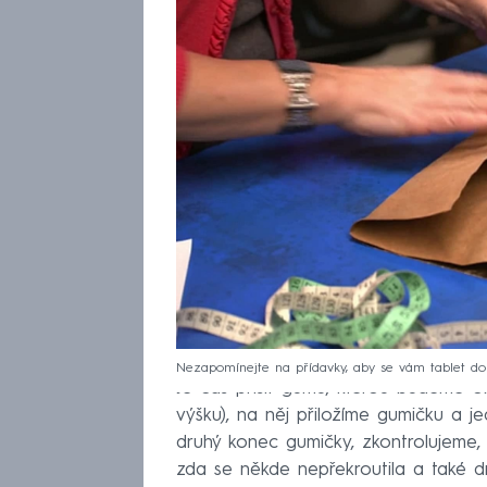
Nezapomínejte na přídavky, aby se vám tablet do
Je čas přišít gumu, kterou budeme oba
výšku), na něj přiložíme gumičku a j
druhý konec gumičky, zkontrolujeme, 
zda se někde nepřekroutila a také d