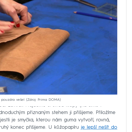
 pouzdra vešel
Zdroj: Prima DOMA
l zavírat. Najdeme si střed klopy (na šířku i
ednoduchým přiznaným stehem ji přišijeme. Přiložíme
jestli je smyčka, kterou nám guma vytvoří, rovná,
ruhý konec přišijeme. U kůžopapíru
je lepší nešít do