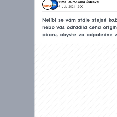
Prima DOMA
,
Jana Šulcová
19. dub 2021, 12:00
Nelíbí se vám stále stejné ko
nebo vás odradila cena origi
oboru, abyste za odpoledne zvl