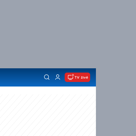
TV živě