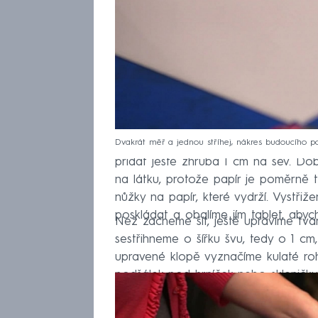
Dvakrát měř a jednou stříhej, nákres budoucího po
Střih přeneseme na kůžopapír a obkr
přidat ještě zhruba 1 cm na šev. Dob
na látku, protože papír je poměrně tu
nůžky na papír, které vydrží. Vystřiž
poskládat a obalíme jím tablet, abych
Než začneme šít, ještě upravíme tvar
sestřihneme o šířku švu, tedy o 1 cm,
upravené klopě vyznačíme kulaté roh
podšálek pod hrníček nebo skleničku