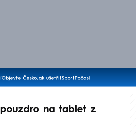
í
Objevte Česko
Jak ušetřit
Sport
Počasí
í pouzdro na tablet z