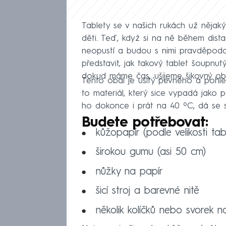
Tablety se v našich rukách už nějaký 
děti. Teď, když si na ně během dista
neopustí a budou s nimi pravděpodob
představit, jak takový tablet šoupnut
dokud máme čas, ušijeme šikovný oba
Tento obal je ušitý pevného a pohl
to materiál, který sice vypadá jako
ho dokonce i prát na 40 ºC, dá se sna
Budete potřebovat:
kůžopapír (podle velikosti ta
širokou gumu (asi 50 cm)
nůžky na papír
šicí stroj a barevné nitě
několik kolíčků nebo svorek n