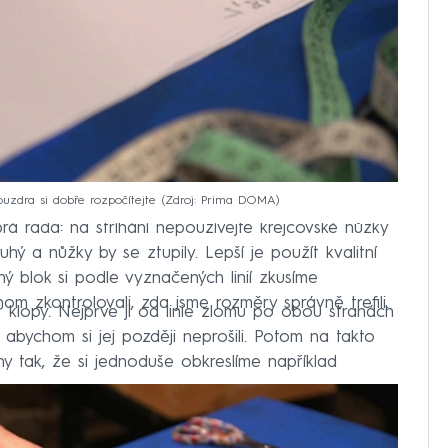
uzdra si dobře rozpočítejte
Zdroj: Prima DOMA
eslíme. Než začnete stříhat, nezapomeňte v šířce
rá rada: na stříhání nepoužívejte krejčovské nůžky
hý a nůžky by se ztupily. Lepší je použít kvalitní
ený blok si podle vyznačených linií zkusíme
om zkontrolovali, zda jsme rozměry správně trefili.
 klopy. Nejprve ji od linie zlomu po obou stranách
 abychom si jej později neprošili. Potom na takto
y tak, že si jednoduše obkreslíme například
.