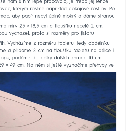
 se nám s ním lépe pracovalo, je třeba jej lehce
ovač, kterým rosíme například pokojové rostliny. Po
 moc, aby papír nebyl úplně mokrý a dáme stranou
 má míry 25 × 18,5 cm a tloušťku necelé 2 cm.
u vycházet, proto si rozměry pro jistotu
řih. Vycházíme z rozměru tabletu, tedy obdélníku
eme a přidáme 2 cm na tloušťku tabletu na délce i
klopu, přidáme do délky dalších zhruba 10 cm.
29 × 49 cm. Na něm si ještě vyznačíme přehyby ve