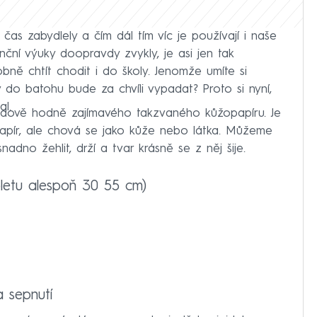
čas zabydlely a čím dál tím víc je používají i naše
nční výuky doopravdy zvykly, je asi jen tak
ně chtít chodit i do školy. Jenomže umíte si
ý do batohu bude za chvíli vypadat? Proto si nyní,
l.
edově hodně zajímavého takzvaného kůžopapíru. Je
 papír, ale chová se jako kůže nebo látka. Můžeme
dno žehlit, drží a tvar krásně se z něj šije.
bletu alespoň 30 55 cm)
a sepnutí