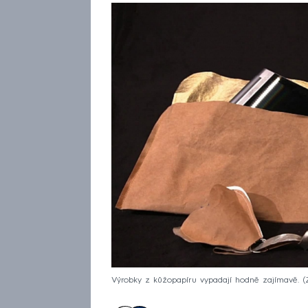
Výrobky z kůžopapíru vypadají hodně zajímavě.