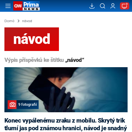
Domů
návod
návod
Výpis příspěvků ke štítku
„návod“
9 fotografií
Konec vypálenému zraku z mobilu. Skrytý trik
tlumí jas pod známou hranici, návod je snadný