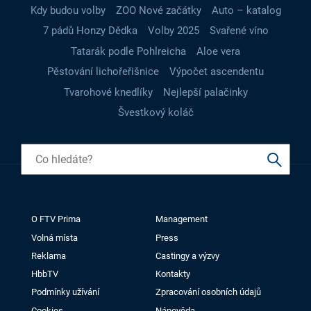
Kdy budou volby
ZOO Nové začátky
Auto – katalog
7 pádů Honzy Dědka
Volby 2025
Svařené víno
Tatarák podle Pohlreicha
Aloe vera
Pěstování lichořeřišnice
Výpočet ascendentu
Tvarohové knedlíky
Nejlepší palačinky
Švestkový koláč
O FTV Prima
Management
Volná místa
Press
Reklama
Castingy a výzvy
HbbTV
Kontakty
Podmínky užívání
Zpracování osobních údajů
Cookies
Nápověda