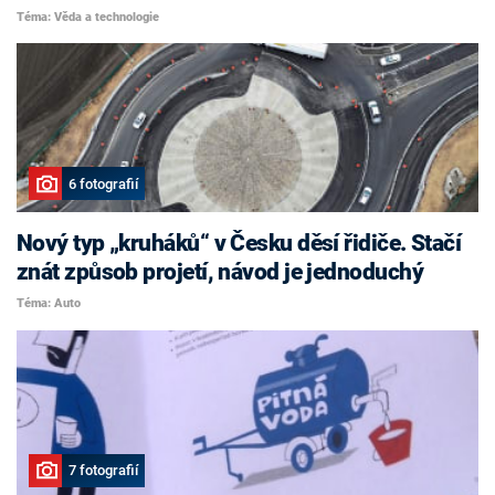
Téma: Věda a technologie
6 fotografií
Nový typ „kruháků“ v Česku děsí řidiče. Stačí
znát způsob projetí, návod je jednoduchý
Téma: Auto
7 fotografií