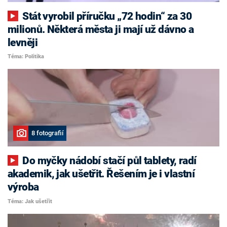
Stát vyrobil příručku „72 hodin“ za 30
milionů. Některá města ji mají už dávno a
levněji
Téma: Politika
8 fotografií
Do myčky nádobí stačí půl tablety, radí
akademik, jak ušetřit. Řešením je i vlastní
výroba
Téma: Jak ušetřit