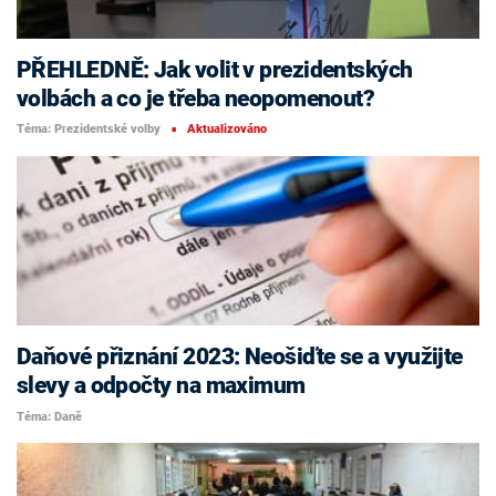
PŘEHLEDNĚ: Jak volit v prezidentských
volbách a co je třeba neopomenout?
Téma: Prezidentské volby
Aktualizováno
■
Daňové přiznání 2023: Neošiďte se a využijte
slevy a odpočty na maximum
Téma: Daně