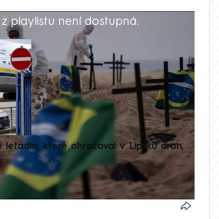
 playlistu není dostupná.
V
é letadlo, které ohrožoval v Lipsku dron,
Přilá
polit