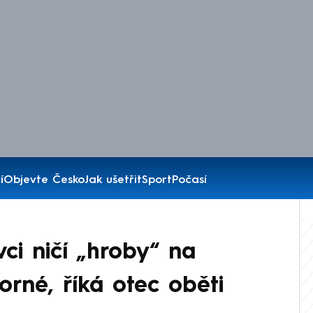
í
Objevte Česko
Jak ušetřit
Sport
Počasí
vci ničí „hroby“ na
rné, říká otec oběti