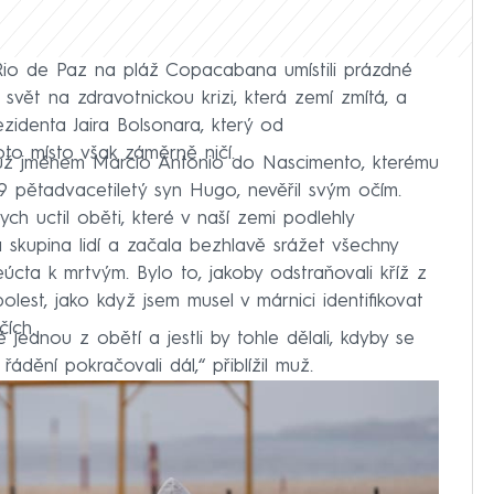
Rio de Paz na pláž Copacabana umístili prázdné
i svět na zdravotnickou krizi, která zemí zmítá, a
ezidenta Jaira Bolsonara, který od
oto místo však záměrně ničí.
 muž jménem Marcio Antonio do Nascimento, kterému
pětadvacetiletý syn Hugo, nevěřil svým očím.
ch uctil oběti, které v naší zemi podlehly
 skupina lidí a začala bezhlavě srážet všechny
eúcta k mrtvým. Bylo to, jakoby odstraňovali kříž z
olest, jako když jsem musel v márnici identifikovat
čích.
 jednou z obětí a jestli by tohle dělali, kdyby se
řádění pokračovali dál,“ přiblížil muž.