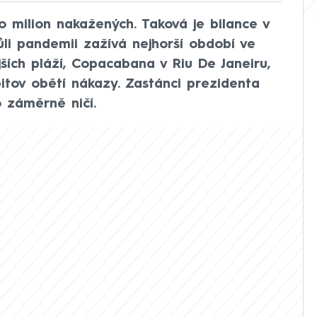
o milion nakažených. Taková je bilance v
ůli pandemii zažívá nejhorší období ve
ějších pláží, Copacabana v Riu De Janeiru,
itov obětí nákazy. Zastánci prezidenta
o záměrně ničí.