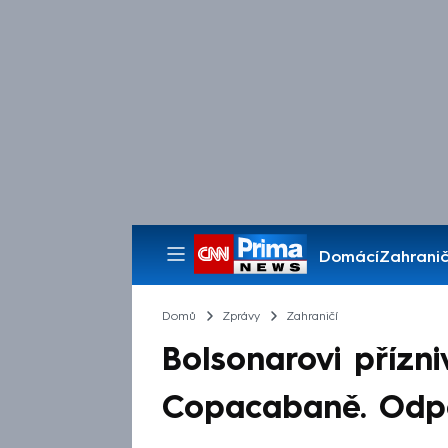
Domácí
Zahranič
Pořady
Domů
Zprávy
Zahraničí
Bolsonarovi přízni
Copacabaně. Odpo