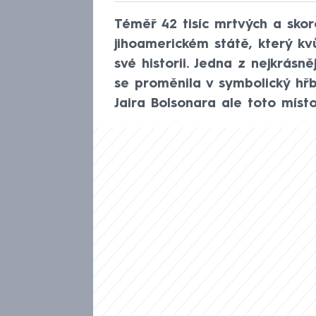
Téměř 42 tisíc mrtvých a skor
jihoamerickém státě, který kv
své historii. Jedna z nejkrásn
se proměnila v symbolický hřb
Jaira Bolsonara ale toto míst