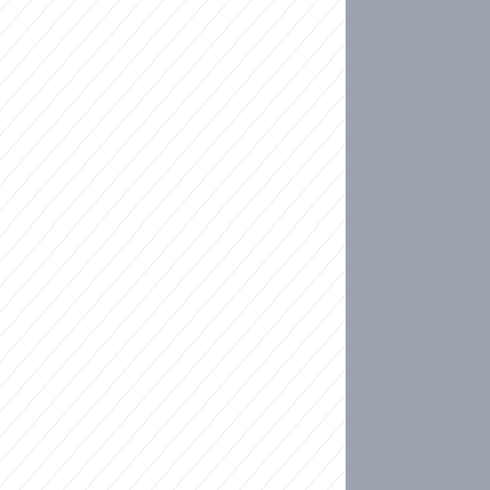
ideo
kat migranty do Česka? Sami by odešli, tvrdí exp
ické sebevraždě