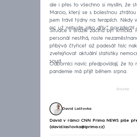
ale i přes to všechno si myslím, že s
Marcio, který se s bolestnou ztrátou
jsem trávil týdny na terapiích. Nikdy
nic už nebude jako dřív,“ povzdechl s
Situace v Brazílii začíná být kritická
personál nestíhá, roste nezaměstnanos
přibývá čtyřicet až padesát tisíc n
zveřejňovat aktuální statistiky nemo
soud.
Odborníci navíc předpovídají, že to n
pandemie má přijít během srpna.
Brazílie
David Laštovka
David v rámci CNN Prima NEWS píše pře
(david.lastovka@iprima.cz)