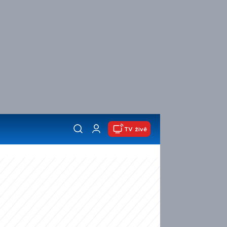
TV živě