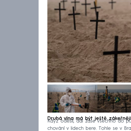
Druhá vlna má být ještě zákeřnějš
Když odešli, dal zase všechno do pů
chování v lidech bere. Tohle se v Bra