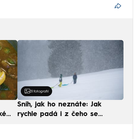
31
fotografií
Sníh, jak ho neznáte: Jak
ké
rychle padá i z čeho se
ská
skládá. A vločky nejsou bílé