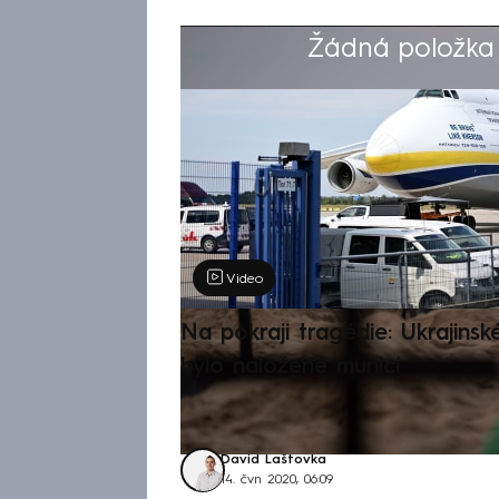
Žádná položka z
Výběr redakce
Video
Na pokraji tragédie: Ukrajinsk
bylo naložené municí
David Laštovka
14. čvn 2020, 06:09