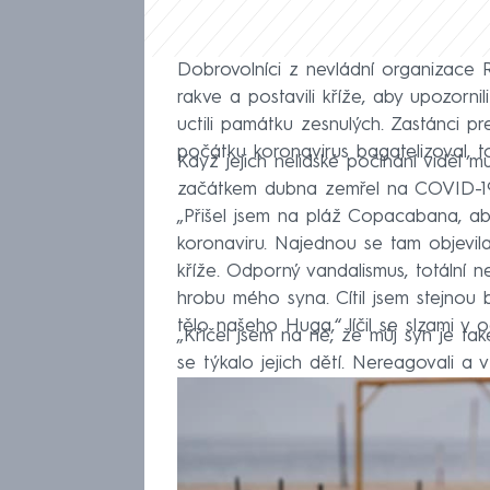
Dobrovolníci z nevládní organizace 
rakve a postavili kříže, aby upozornil
uctili památku zesnulých. Zastánci pr
počátku koronavirus bagatelizoval, t
Když jejich nelidské počínání viděl
začátkem dubna zemřel na COVID-19 
„Přišel jsem na pláž Copacabana, aby
koronaviru. Najednou se tam objevila
kříže. Odporný vandalismus, totální n
hrobu mého syna. Cítil jsem stejnou b
tělo našeho Huga,“ líčil se slzami v o
„Křičel jsem na ně, že můj syn je také
se týkalo jejich dětí. Nereagovali a v 