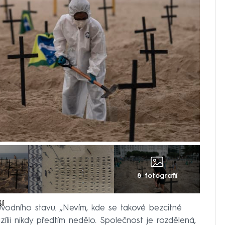
8 fotografií
í
vodního stavu. „Nevím, kde se takové bezcitné
zílii nikdy předtím nedělo. Společnost je rozdělená,