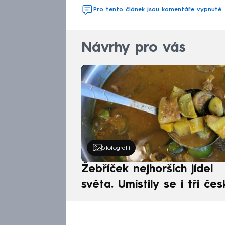
Pro tento článek jsou komentáře vypnuté
Návrhy pro vás
5
fotografií
Žebříček nejhorších jídel
světa. Umístily se i tři čes
pokrmy, vévodí skandináv
kuchyně