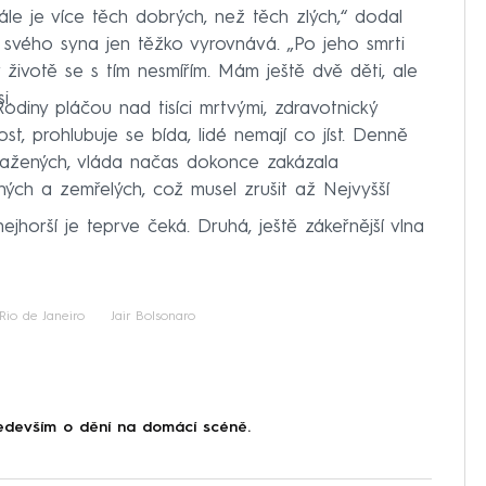
tále je více těch dobrých, než těch zlých,“ dodal
 svého syna jen těžko vyrovnává. „Po jeho smrti
 v životě se s tím nesmířím. Mám ještě dvě děti, ale
i.
. Rodiny pláčou nad tisíci mrtvými, zdravotnický
t, prohlubuje se bída, lidé nemají co jíst. Denně
akažených, vláda načas dokonce zakázala
cných a zemřelých, což musel zrušit až Nejvyšší
ejhorší je teprve čeká. Druhá, ještě zákeřnější vlna
Rio de Janeiro
Jair Bolsonaro
devším o dění na domácí scéně.