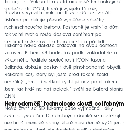
Jmenuje se Vulcan II a patří americké technologické
společnosti ICON, která ji vyvíjela tři roky.
Stavba s využitím Vulcanu II vypadá tak, že 3D
tiskárna produkuje přesně vyměřené válečky
rychleschnoucího betonu. Postupně je vrství a dům
tak velmi rychle roste doslova centimetr po
centimetru. Asistovat u toho musí jen pár lidí.
Tiskárna navíc dokáže pracovat na dvou domech
zároveň. Během 48 hodin tak podle zakladatele a
výkonného ředitele společnosti ICON Jasona
Ballarda, dokáže postavit dvě plnohodnotná obydlí.
Rekordní čas, který byl ještě před rokem zcela
nereálný. „Jsme desetkrát rychlejší než před rokem.
Jsem tak hrdý na náš pokrok,“ svěřil se Ballard stanici
CNN.
Nejmodernější technologie slouží potřebným
Nová čtvrť ze 3D tiskárny bude výjimečná i díky
svým obyvatelům. Do drobných domků se nastěhují
nejchudší mexické rodiny, které musí denně vyžít jen s