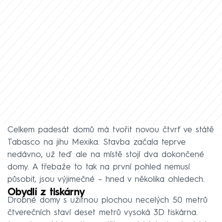
Celkem padesát domů má tvořit novou čtvrť ve státě
Tabasco na jihu Mexika. Stavba začala teprve
nedávno, už teď ale na místě stojí dva dokončené
domy. A třebaže to tak na první pohled nemusí
působit, jsou výjimečné – hned v několika ohledech.
Obydlí z tiskárny
Drobné domy s užitnou plochou necelých 50 metrů
čtverečních staví deset metrů vysoká 3D tiskárna.