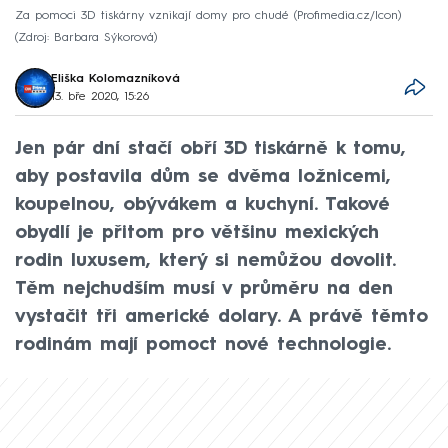
Za pomoci 3D tiskárny vznikají domy pro chudé (Profimedia.cz/Icon)
Zdroj: Barbara Sýkorová
Eliška Kolomazníková
13. bře 2020, 15:26
Jen pár dní stačí obří 3D tiskárně k tomu,
aby postavila dům se dvěma ložnicemi,
koupelnou, obývákem a kuchyní. Takové
obydlí je přitom pro většinu mexických
rodin luxusem, který si nemůžou dovolit.
Těm nejchudším musí v průměru na den
vystačit tři americké dolary. A právě těmto
rodinám mají pomoct nové technologie.