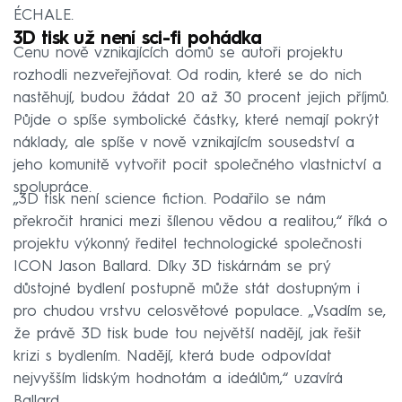
ÉCHALE.
3D tisk už není sci-fi pohádka
Cenu nově vznikajících domů se autoři projektu
rozhodli nezveřejňovat. Od rodin, které se do nich
nastěhují, budou žádat 20 až 30 procent jejich příjmů.
Půjde o spíše symbolické částky, které nemají pokrýt
náklady, ale spíše v nově vznikajícím sousedství a
jeho komunitě vytvořit pocit společného vlastnictví a
spolupráce.
„3D tisk není science fiction. Podařilo se nám
překročit hranici mezi šílenou vědou a realitou,“ říká o
projektu výkonný ředitel technologické společnosti
ICON Jason Ballard. Díky 3D tiskárnám se prý
důstojné bydlení postupně může stát dostupným i
pro chudou vrstvu celosvětové populace. „Vsadím se,
že právě 3D tisk bude tou největší nadějí, jak řešit
krizi s bydlením. Nadějí, která bude odpovídat
nejvyšším lidským hodnotám a ideálům,“ uzavírá
Ballard.