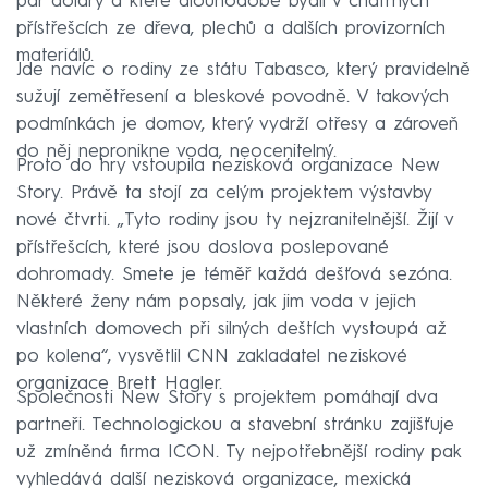
pár dolary a které dlouhodobě bydlí v chatrných
přístřešcích ze dřeva, plechů a dalších provizorních
materiálů.
Jde navíc o rodiny ze státu Tabasco, který pravidelně
sužují zemětřesení a bleskové povodně. V takových
podmínkách je domov, který vydrží otřesy a zároveň
do něj nepronikne voda, neocenitelný.
Proto do hry vstoupila nezisková organizace New
Story. Právě ta stojí za celým projektem výstavby
nové čtvrti. „Tyto rodiny jsou ty nejzranitelnější. Žijí v
přístřešcích, které jsou doslova poslepované
dohromady. Smete je téměř každá dešťová sezóna.
Některé ženy nám popsaly, jak jim voda v jejich
vlastních domovech při silných deštích vystoupá až
po kolena“, vysvětlil CNN zakladatel neziskové
organizace Brett Hagler.
Společnosti New Story s projektem pomáhají dva
partneři. Technologickou a stavební stránku zajišťuje
už zmíněná firma ICON. Ty nejpotřebnější rodiny pak
vyhledává další nezisková organizace, mexická