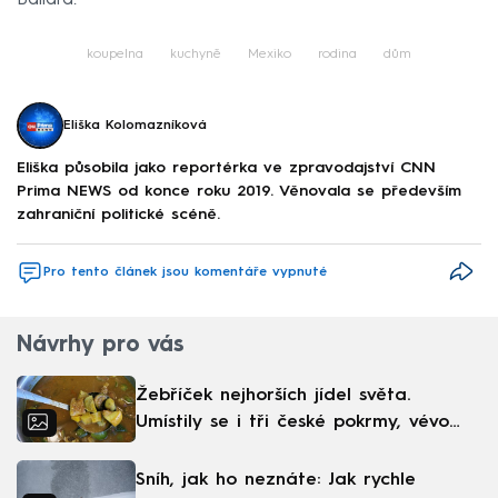
koupelna
kuchyně
Mexiko
rodina
dům
Eliška Kolomazníková
Eliška působila jako reportérka ve zpravodajství CNN
Prima NEWS od konce roku 2019. Věnovala se především
zahraniční politické scéně.
Pro tento článek jsou komentáře vypnuté
Návrhy pro vás
Žebříček nejhorších jídel světa.
Umístily se i tři české pokrmy, vévodí
skandinávská kuchyně
Sníh, jak ho neznáte: Jak rychle