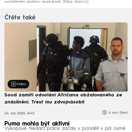
vyznačeném prostoru nezdržovat.
Zdroj: strani.cz
Čtěte také
Video
Soud zamítl odvolání Afričana obžalovaného ze
znásilnění. Trest mu zdvojnásobil
6 min čtení
24. srp 2020, 16:45
Puma mohla být aktivní
Výkopové hledací práce začaly v pondělí v půl osmé