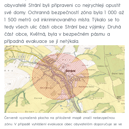
obyvatelé Strání byli připraveni co nejrychleji opustit
své domy. Ochranná bezpečností zóna byla 1 000 až
⁠1 500 metrů od inkriminovaného místa. Týkalo se to
tedy všech ulic části obce Strání bez výjimky. Druhá
část obce, Květná, byla v bezpečném pásmu a
případná evakuace se jí netýkala.
Červeně vyznačená plocha na přiložené mapě značí nebezpečnou
zónu. V případě vyhlášení evakuace obec obyvatelům doporučuje se ve