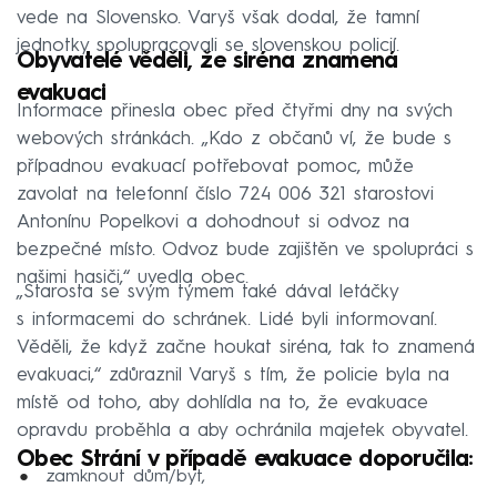
vede na Slovensko. Varyš však dodal, že tamní
jednotky spolupracovali se slovenskou policií.
Obyvatelé věděli, že siréna znamená
evakuaci
Informace přinesla obec před čtyřmi dny na svých
webových stránkách. „Kdo z občanů ví, že bude s
případnou evakuací potřebovat pomoc, může
zavolat na telefonní číslo 724 006 321 starostovi
Antonínu Popelkovi a dohodnout si odvoz na
bezpečné místo. Odvoz bude zajištěn ve spolupráci s
našimi hasiči,“ uvedla obec.
„Starosta se svým týmem také dával letáčky
s informacemi do schránek. Lidé byli informovaní.
Věděli, že když začne houkat siréna, tak to znamená
evakuaci,“ zdůraznil Varyš s tím, že policie byla na
místě od toho, aby dohlídla na to, že evakuace
opravdu proběhla a aby ochránila majetek obyvatel.
Obec Strání v případě evakuace doporučila:
zamknout dům/byt,