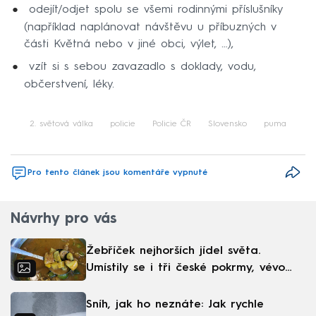
odejít/odjet spolu se všemi rodinnými příslušníky
(například naplánovat návštěvu u příbuzných v
části Květná nebo v jiné obci, výlet, …),
vzít si s sebou zavazadlo s doklady, vodu,
občerstvení, léky.
2. světová válka
policie
Policie ČR
Slovensko
puma
Pro tento článek jsou komentáře vypnuté
Návrhy pro vás
Žebříček nejhorších jídel světa.
Umístily se i tři české pokrmy, vévodí
skandinávská kuchyně
Sníh, jak ho neznáte: Jak rychle