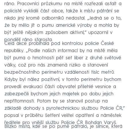
ráno. Pracovníci průzkumu na místě rozřezali asfalt a
policisté vyklidili část obce, takže k místu pátrání se
nikdo jiný kromě odborníků nedostal. „Jedná se o to,
že by mělo jít o pumu americké výroby a mohla by
být ještě nějakým způsobem aktivní,“ upozornil v
pondělí ráno starosta.
Celá akce probíhala pod kontrolou policie České
republiky. „Podle našich informací by na místě měla
být puma o hmotnosti pět set liber z druhé světové
války, což pro nás znamená riziko a stanovení
bezpečnostního perimetru vzdálenosti tisíc metrů.
Kdyby byl nález pozitivní, v tomto perimetru bychom
provedli evakuaci části obyvatel přilehlé vesnice a
zabezpečili bychom jejich majetek po dobu jejich
nepřítomnosti. Potom by se stanovil postup na
základě dohody s pyrotechnickou službou Policie ČR,“
popsal v průběhu šetření velitel opatření a náměstek
ředitele pro vnější službu Policie ČR Bohdan Varyš.
Blízko místa, kde se po pumě pátralo, je silnice, která