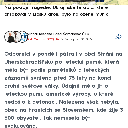
Na pokraji tragédie: Ukrajinské letadlo, které
P
ohrožoval v Lipsku dron, bylo naložené municí
e
Michal Janotka
,
Dáša Šamanová
,
ČTK
Akt. 24. srp 2020, 14:18
• 24. srp 2020, 09:59
Odborníci v pondělí pátrali v obci Strání na
Uherskohradišťsku po letecké pumě, která
měla být podle pamětníků a leteckých
záznamů svržena před 75 lety na konci
druhé světové války. Údajně mělo jít o
leteckou pumu americké výroby, u které
nedošlo k detonaci. Nalezena však nebyla,
obec na hranicích se Slovenskem, kde žije 3
600 obyvatel, tak nemusela být
evakuována.