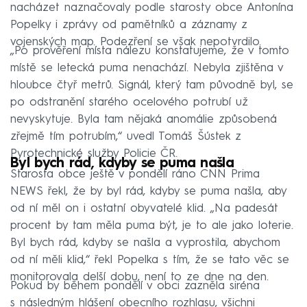
nacházet naznačovaly podle starosty obce Antonína
Popelky i zprávy od pamětníků a záznamy z
vojenských map. Podezření se však nepotvrdilo.
„Po prověření místa nálezu konstatujeme, že v tomto
místě se letecká puma nenachází. Nebyla zjištěna v
hloubce čtyř metrů. Signál, který tam původně byl, se
po odstranění starého ocelového potrubí už
nevyskytuje. Byla tam nějaká anomálie způsobená
zřejmě tím potrubím,“ uvedl Tomáš Šústek z
Pyrotechnické služby Policie ČR.
Byl bych rád, kdyby se puma našla
Starosta obce ještě v pondělí ráno CNN Prima
NEWS řekl, že by byl rád, kdyby se puma našla, aby
od ní měl on i ostatní obyvatelé klid. „Na padesát
procent by tam měla puma být, je to ale jako loterie.
Byl bych rád, kdyby se našla a vyprostila, abychom
od ní měli klid,“ řekl Popelka s tím, že se tato věc se
monitorovala delší dobu, není to ze dne na den.
Pokud by během pondělí v obci zazněla siréna
s následným hlášení obecního rozhlasu, všichni