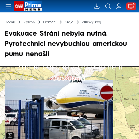
Domů
Zprávy
Domácí
Kraje
Zlínský kraj
Evakuace Strání nebyla nutná.
Pyrotechnici nevybuchlou americkou
pumu nenašli
Žádná položka z playlistu není
Výběr redakce
dostupná.