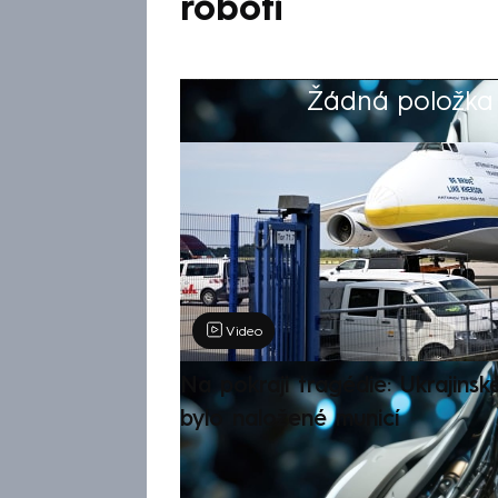
roboti
Žádná položka z
Výběr redakce
Video
Na pokraji tragédie: Ukrajinsk
bylo naložené municí