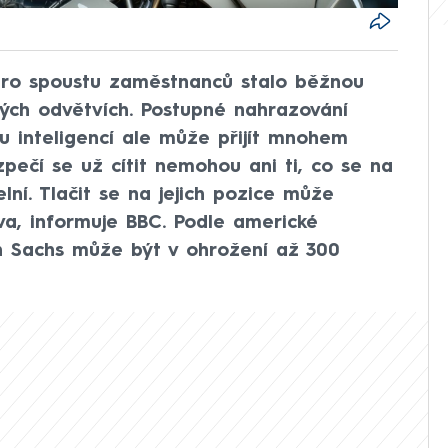
pro spoustu zaměstnanců stalo běžnou
vých odvětvích. Postupné nahrazování
u inteligencí ale může přijít mnohem
zpečí se už cítit nemohou ani ti, co se na
lní. Tlačit se na jejich pozice může
Ava, informuje BBC. Podle americké
an Sachs může být v ohrožení až 300