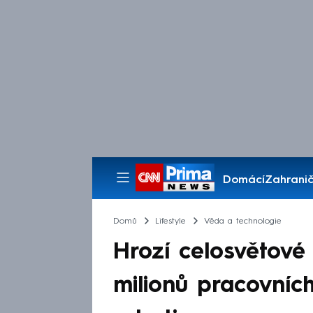
Domácí
Zahranič
Pořady
Domů
Lifestyle
Věda a technologie
Hrozí celosvětové
milionů pracovních