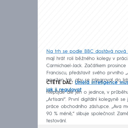
Na trh se podle BBC dostává nová 
mají hrát roli běžného kolegy v práci.
Carmichael-Jack. Začátkem prosince b
Franciscu, představit svého prvního „
navržen tak, aby se integroval do li
ČTĚTE DÁL:
Umělá inteligence musí
jak ji regulovat
Nepůjde ale jen o jedince, v průběhu 
„Artisani“. První digitální kolegyně 
práce obchodního zástupce. „Ava má 
90 % méně,“ slibuje společnost. Zaměs
testování.