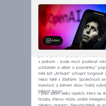
Video
„Je to jako mít prodejní software 
v jednom – bude moct podávat návr
schůzkám a dělat si poznámky,“ pops
měli být „Artisani“ schopní fungova
nebo také s žádnými. Společnosti se
investorů a během dvou týdnů vybral
milionů korun.
I přes zatím velký úspěch, který se 
hrozby, kterou může umělá intelige
nějakou regulaci. Nevyhnutelně se to