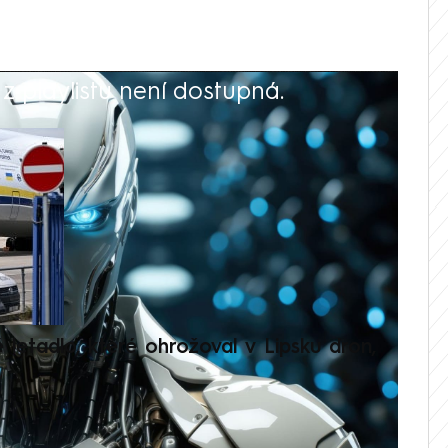
 playlistu není dostupná.
V
é letadlo, které ohrožoval v Lipsku dron,
Přilá
polit