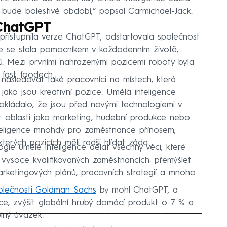
 bude bolestivé období,“ popsal Carmichael-Jack.
 ChatGPT
přístupnila verze ChatGPT, odstartovala společnost
e se stala pomocníkem v každodenním životě,
ů. Mezi prvními nahrazenými pozicemi roboty byla
 fast foodech.
následovat také pracovníci na místech, která
 jako jsou kreativní pozice. Umělá inteligence
okládalo, že jsou před novými technologiemi v
t oblasti jako marketing, hudební produkce nebo
inteligence mnohdy pro zaměstnance přínosem,
kterých pozicích měli radši hlídat záda.
ogie umělé inteligence dělat všechny věci, které
 vysoce kvalifikovaných zaměstnancích: přemýšlet
arketingových plánů, pracovních strategií a mnoho
polečnosti Goldman Sachs
by mohl ChatGPT, a
ce, zvýšit globální hrubý domácí produkt o 7 % a
lný úvazek.
iled to fetch