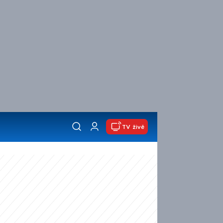
TV živě