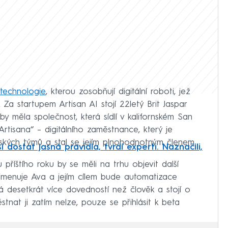
technologie
, kterou zosobňují digitální roboti, jež
 Za startupem Artisan AI stojí 22letý Brit Jaspar
y měla společnost, která sídlí v kalifornském San
Artisana“ – digitálního zaměstnance, který je
dských týmů a stal se jejím plnohodnotným členem.
 dostat jasná pravidla, tvrdí experti. Naznačili,
příštího roku by se měli na trhu objevit další
se jmenuje Ava a jejím cílem bude automatizace
desetkrát více dovedností než člověk a stojí o
tnat ji zatím nelze, pouze se přihlásit k beta