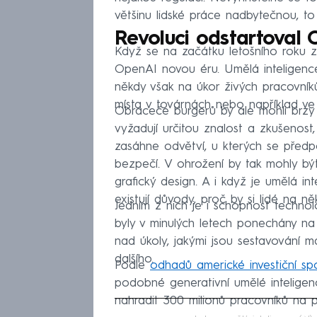
většinu lidské práce nadbytečnou, to
Revoluci odstartoval
Když se na začátku letošního roku z
OpenAI novou éru. Umělá inteligenc
někdy však na úkor živých pracovník
místa v továrnách nebo například ve
Obraceče burgerů by ale mohli brzy 
vyžadují určitou znalost a zkušenost,
zasáhne odvětví, u kterých se předp
bezpečí. V ohrožení by tak mohly bý
grafický design. A i když je umělá 
existují důvody, proč by si lidé na ně
Jedním z nich je i schopnost technol
byly v minulých letech ponechány na
nad úkoly, jakými jsou sestavování m
dalšího.
Podle
odhadů americké investiční s
podobné generativní umělé inteligen
nahradit 300 milionů pracovníků na p
Fa