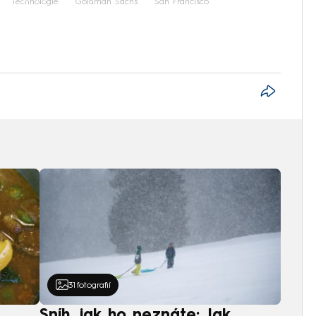
technologie
Goldman Sachs
San Francisco
31
fotografií
Sníh, jak ho neznáte: Jak