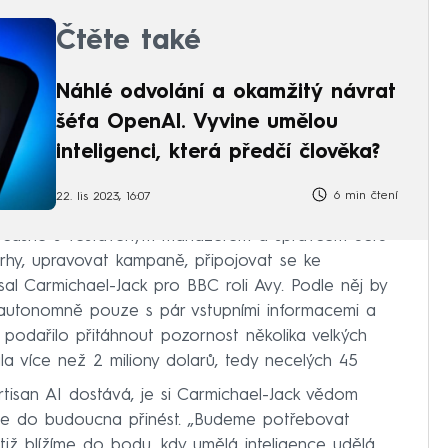
Čtěte také
Náhlé odvolání a okamžitý návrat
šéfa OpenAI. Vyvine umělou
inteligenci, která předčí člověka?
6 min čtení
22. lis 2023, 16:07
současně s vestavěným manažerem a správcem účtu
hy, upravovat kampaně, připojovat se ke
al Carmichael-Jack pro BBC roli Avy. Podle něj by
t autonomně pouze s pár vstupními informacemi a
 podařilo přitáhnout pozornost několika velkých
a více než 2 miliony dolarů, tedy necelých 45
Artisan AI dostává, je si Carmichael-Jack vědom
nce do budoucna přinést. „Budeme potřebovat
tiž blížíme do bodu, kdy umělá inteligence udělá