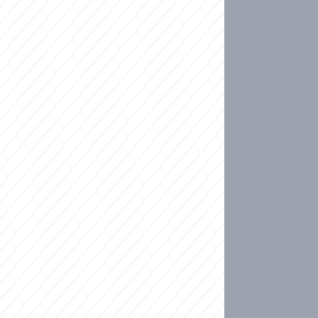
ideo
kat migranty do Česka? Sami by odešli, tvrdí exp
ické sebevraždě