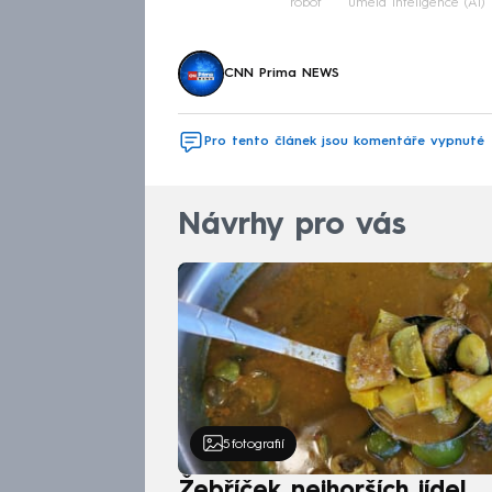
robot
umělá inteligence (AI)
CNN Prima NEWS
Pro tento článek jsou komentáře vypnuté
Návrhy pro vás
5
fotografií
Žebříček nejhorších jídel