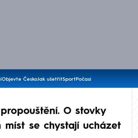
í
Objevte Česko
Jak ušetřit
Sport
Počasí
 propouštění. O stovky
 míst se chystají ucházet