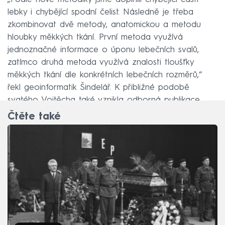
lebky i chybějící spodní čelist. Následně je třeba
zkombinovat dvě metody, anatomickou a metodu
hloubky měkkých tkání. První metoda využívá
jednoznačné informace o úponu lebečních svalů,
zatímco druhá metoda využívá znalosti tloušťky
měkkých tkání dle konkrétních lebečních rozměrů,“
řekl geoinformatik Šindelář. K přibližné podobě
svatého Vojtěcha také vznikla odborná publikace.
Čtěte také