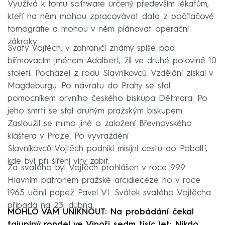
Využívá k tomu software určený především lékařům,
kteří na něm mohou zpracovávat data z počítačové
tomografie a mohou v něm plánovat operační
zákroky.
Svatý Vojtěch, v zahraničí známý spíše pod
biřmovacím jménem Adalbert, žil ve druhé polovině 10.
století. Pocházel z rodu Slavníkovců. Vzdělání získal v
Magdeburgu. Po návratu do Prahy se stal
pomocníkem prvního českého biskupa Dětmara. Po
jeho smrti se stal druhým pražským biskupem.
Zasloužil se mimo jiné o založení Břevnovského
kláštera v Praze. Po vyvraždění
Slavníkovců Vojtěch podnikl misijní cestu do Pobaltí,
kde byl při šíření víry zabit.
Za svatého byl Vojtěch prohlášen v roce 999.
Hlavním patronem pražské arcidiecéze ho v roce
1965 učinil papež Pavel VI. Svátek svatého Vojtěcha
připadá na 23. dubna.
MOHLO VÁM UNIKNOUT: Na probádání čekal
tajuplný rondel ve Vinoři sedm tisíc let: Nikdo