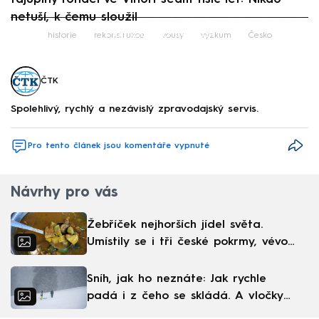
netuší, k čemu sloužil
Failed to fetch
historie
rekonstrukce
vousy
výzkum
Česko
ČTK
Spolehlivý, rychlý a nezávislý zpravodajský servis.
Pro tento článek jsou komentáře vypnuté
Návrhy pro vás
Žebříček nejhorších jídel světa.
Umístily se i tři české pokrmy, vévodí
skandinávská kuchyně
Sníh, jak ho neznáte: Jak rychle
padá i z čeho se skládá. A vločky
nejsou bílé