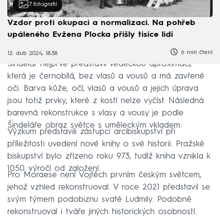
7
fotografií
Vzdor proti okupaci a normalizaci. Na pohřeb
upáleného Evžena Plocka přišly tisíce lidí
6 min čtení
12. dub 2024, 18:38
Šindelář nejprve představil vědeckou aproximaci,
která je černobílá, bez vlasů a vousů a má zavřené
oči. Barva kůže, očí, vlasů a vousů a jejich úprava
jsou totiž prvky, které z kostí nelze vyčíst. Následná
barevná rekonstrukce s vlasy a vousy je podle
Šindeláře obraz světce s uměleckým vkladem.
Výzkum představili zástupci arcibiskupství při
příležitosti uvedení nové knihy o své historii. Pražské
biskupství bylo zřízeno roku 973, tudíž kniha vznikla k
1050. výročí od založení.
Pro Moraese není Vojtěch prvním českým světcem,
jehož vzhled rekonstruoval. V roce 2021 představil se
svým týmem podobiznu svaté Ludmily. Podobně
rekonstruoval i tváře jiných historických osobností.