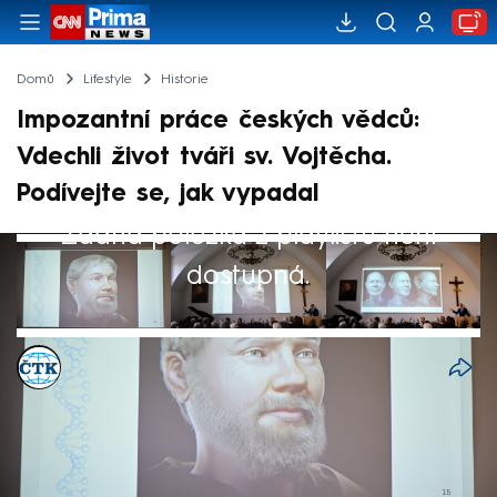
Domů
Lifestyle
Historie
Impozantní práce českých vědců:
Vdechli život tváři sv. Vojtěcha.
Podívejte se, jak vypadal
Žádná položka z playlistu není
dostupná.
ČTK
26. dub 2024, 18:18
Pravděpodobnou podobu patrona
pražského arcibiskupství svatého Vojtěcha v