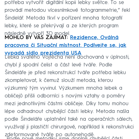
potřeba vytvořit digitální kopii lebky světce. To se
provádí metodou vícesnímkové fotogrammetrie,“ řekl
Šindelář. Metoda tkví v pořízení mnoha fotografií
lebky, které se překrývají a ze kterých program
následně vytvoří 3D model.
MOHLO BY VÁS ZAJÍMAT:
Rezidence, Oválná
pracovna či Situační místnost. Podívejte se, jak
vypadá sídlo prezidenta USA
Lebka svatého Vojtěcha není dochovaná v úplnosti,
chybí jí spodní čelist a část levé tváře. Podle
Šindeláře je před rekonstrukcí tváře potřeba lebku
zkompletovat, k čemuž slouží metoda, kterou
výzkumný tým vyvinul. Výzkumem mnoha lebek a
obličejů přišli odborníci s novými vztahy a poměry
mezi jednotlivými částmi obličeje. Díky tomu mohou
lépe odhadnout chybějící části lebky. Metoda našla
podle Šindeláře uplatnění také na operačních sálech,
využívají ji plastičtí chirurgové, například k rekonstrukci
zdeformované tváře po autonehodě.
„Podle nové metodiky jsme doplnili chybějící části