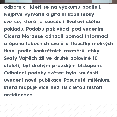
pátek odhalili zástupci arcibiskupství a
odborníci, kteří se na výzkumu podíleli.
Nejprve vytvořili digitální kopii lebky
světce, která je součástí Svatovítského
pokladu. Podobu pak vědci pod vedením
Cicera Moraese odhadli pomocí informací
o úponu lebečních svalů a tloušťky měkkých
tkání podle konkrétních rozměrů lebky.
Svatý Vojtěch žil ve druhé polovině 10.
století, byl druhým pražským biskupem.
Odhalení podoby světce bylo součástí
uvedení nové publikace Posunuté milénium,
která mapuje více než tisíciletou historii
arcidiecéze.