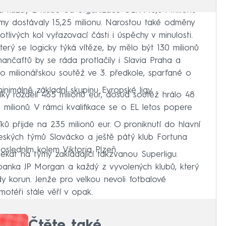
í každý z klubů od organizace UEFA 15,64 milionu
ýmy dostávaly 15,25 milionu. Narostou také odměny
livých kol vyřazovací části i úspěchy v minulosti.
erý se logicky týká vítěze, by mělo být 130 milionů
 mančaftů by se ráda protlačily i Slavia Praha a
o milionářskou soutěž ve 3. předkole, sparťané o
minimálně základní skupinu Evropské ligy.
elky rozdělí 465 milionů eur, dosud soutěž hrálo 48
ilionů. V rámci kvalifikace se o EL letos popere
ků přijde na 235 milionů eur. O proniknutí do hlavní
eských týmů Slovácko a ještě pátý klub Fortuna
posledním kolem Viktoria Plzeň.
kat na týmy zakládající takzvanou Superligu.
banka JP Morgan a každý z vyvolených klubů, který
rdy korun. Jenže pro velkou nevoli fotbalové
omotéři stále věří v opak.
Čtěte také