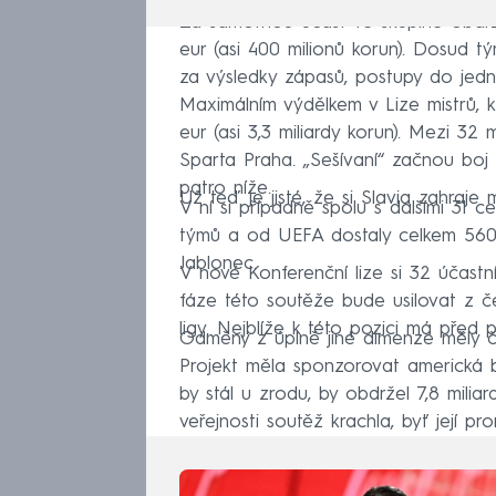
Za samotnou účast ve skupině obdrž
eur (asi 400 milionů korun). Dosud t
za výsledky zápasů, postupy do jednot
Maximálním výdělkem v Lize mistrů, kt
eur (asi 3,3 miliardy korun). Mezi 32
Sparta Praha. „Sešívaní“ začnou boj 
patro níže.
Už teď je jisté, že si Slavia zahraje 
V ní si případně spolu s dalšími 31 c
týmů a od UEFA dostaly celkem 560 m
Jablonec.
V nové Konferenční lize si 32 účastní
fáze této soutěže bude usilovat z č
ligy. Nejblíže k této pozici má před 
Odměny z úplně jiné dimenze měly če
Projekt měla sponzorovat americká 
by stál u zrodu, by obdržel 7,8 milia
veřejnosti soutěž krachla, byť její pr