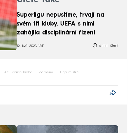
Superligu nepustíme, trvají na
svém tři kluby. UEFA s nimi
zahájila disciplinární řízení
6 min čtení
12. kvě 2021, 15:11
AC Sparta Praha
odměny
Liga mistrů