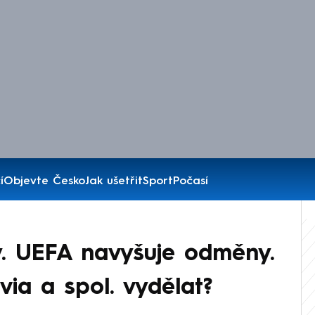
í
Objevte Česko
Jak ušetřit
Sport
Počasí
y. UEFA navyšuje odměny.
via a spol. vydělat?