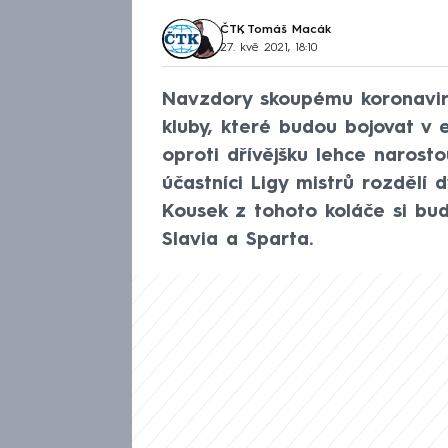
ČTK
,
Tomáš Macák
27. kvě 2021, 18:10
Navzdory skoupému koronavi
kluby, které budou bojovat v 
oproti dřívějšku lehce narosto
účastníci Ligy mistrů rozdělí d
Kousek z tohoto koláče si bu
Slavia a Sparta.