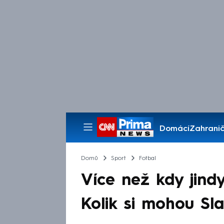
Domácí
Zahranič
Pořady
Domů
Sport
Fotbal
Více než kdy jind
Kolik si mohou Sla