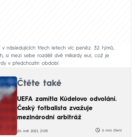
í v následujících třech letech víc peněz. 32 týmů,
h, si mezi sebe rozdělí dvě miliardy eur, což je
ardy v předchozím období.
Čtěte také
UEFA zamítla Kúdelovo odvolání.
Český fotbalista zvažuje
mezinárodní arbitráž
6 min čtení
26. kvě 2021, 21:05