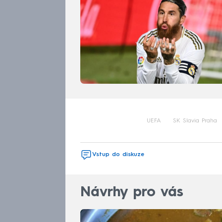
UEFA
SK Slavia Praha
Vstup do diskuze
Návrhy pro vás