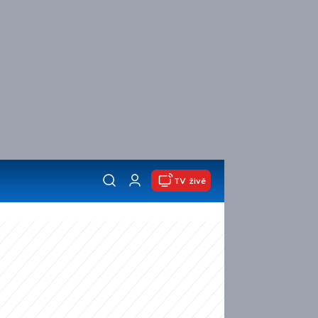
TV živě