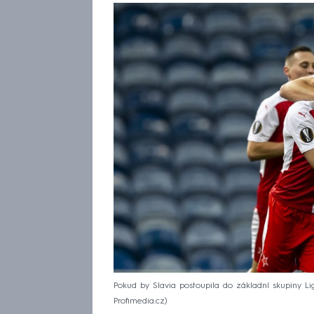
Pokud by Slavia postoupila do základní skupiny L
Profimedia.cz