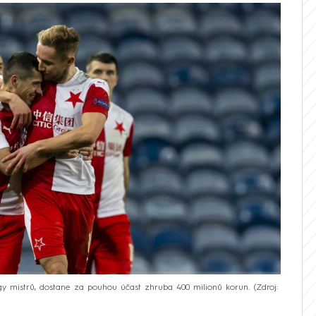
igy mistrů, dostane za pouhou účast zhruba 400 milionů korun.
Zdroj: