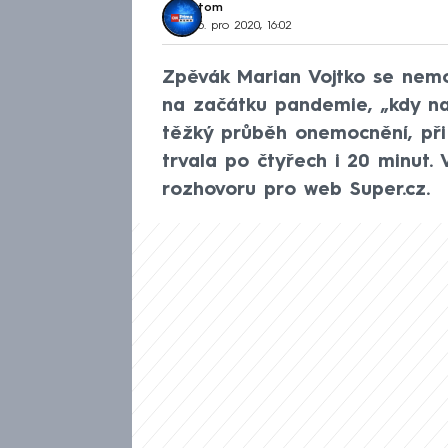
tom
6. pro 2020, 16:02
Zpěvák Marian Vojtko se nemoc
na začátku pandemie, „kdy na
těžký průběh onemocnění, při
trvala po čtyřech i 20 minut.
rozhovoru pro web Super.cz.