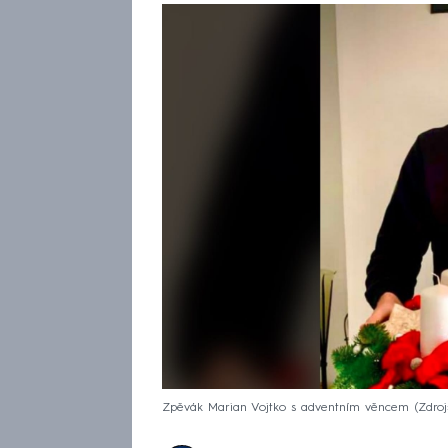
Zpěvák Marian Vojtko s adventním věncem
Zdro