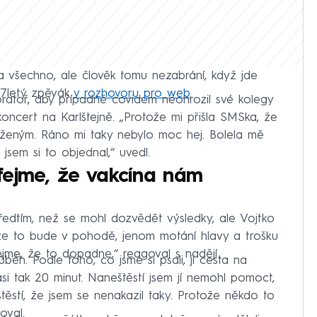
a všechno, ale člověk tomu nezabrání, když jde
47letý zpěvák
v rozhovoru pro web
.
oratoř, aby případně covidem neohrozil své kolegy
koncert na Karlštejně. „Protože mi přišla SMSka, že
aženým. Ráno mi taky nebylo moc hej. Bolela mě
jsem si to objednal,“ uvedl.
fejme, že vakcína nám
 předtím, než se mohl dozvědět výsledky, ale Vojtko
, že to bude v pohodě, jenom motání hlavy a trošku
ejme, že to dopadne,“ reagoval s nadějí.
běh. Podle toho, co jsme si psali, jí cesta na
si tak 20 minut. Naneštěstí jsem jí nemohl pomoct,
těstí, že jsem se nenakazil taky. Protože někdo to
oval.