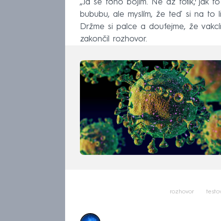
„Já se toho bojím. Ne až tolik, jak 
bububu, ale myslím, že teď si na to l
Držme si palce a doufejme, že vakcí
zakončil rozhovor.
rozhovor
testo