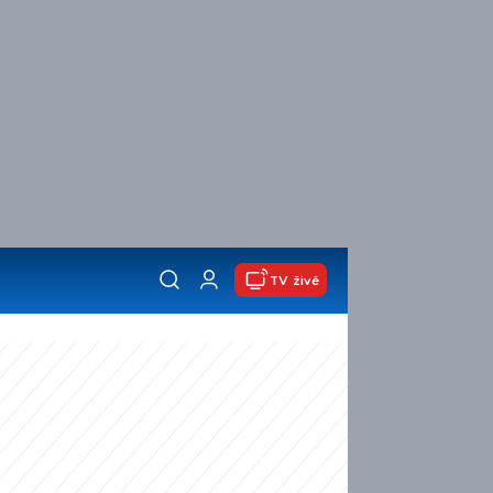
TV živě