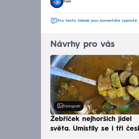
tom
Pro tento článek jsou komentáře vypnuté
Návrhy pro vás
5
fotografií
Žebříček nejhorších jídel
světa. Umístily se i tři čes
pokrmy, vévodí skandináv