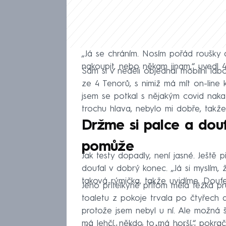
„Já se chráním. Nosím pořád roušky 
nakoupit, nebo někam jinam,“ uvedl 
Sám si v neděli objednal mobilní lab
ze 4 Tenorů, s nimiž má mít on-line 
jsem se potkal s nějakým covid nak
trochu hlava, nebylo mi dobře, takže 
Držme si palce a dou
pomůže
Jak testy dopadly, není jasné. Ještě
doufal v dobrý konec. „Já si myslím
taková rýmička, takže uvidíme. Douf
Jeho přítelkyně přitom měla těžká prů
toaletu z pokoje trvala po čtyřech a
protože jsem nebyl u ní. Ale možná š
má lehčí, někdo to má horší,“ pokrač