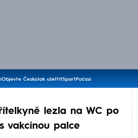
í
Objevte Česko
Jak ušetřit
Sport
Počasí
Přítelkyně lezla na WC po
 s vakcínou palce