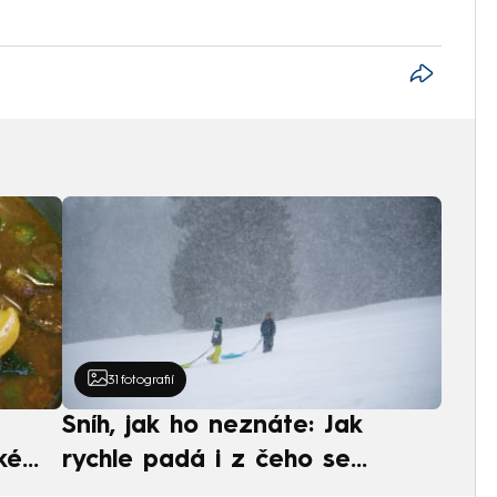
31
fotografií
Sníh, jak ho neznáte: Jak
ké
rychle padá i z čeho se
ská
skládá. A vločky nejsou bílé