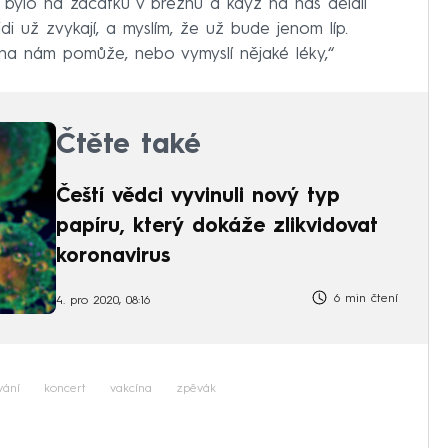
to bylo na začátku v březnu a když na nás dělali
idi už zvykají, a myslím, že už bude jenom líp.
na nám pomůže, nebo vymyslí nějaké léky,“
Čtěte také
Čeští vědci vyvinuli nový typ
papíru, který dokáže zlikvidovat
koronavirus
6 min čtení
4. pro 2020, 08:16
vání
koncert
vakcína
zpěvák