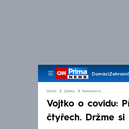
Domácí
Zahranič
Pořady
Domů
Zprávy
Koronavirus
Vojtko o covidu: 
čtyřech. Držme si