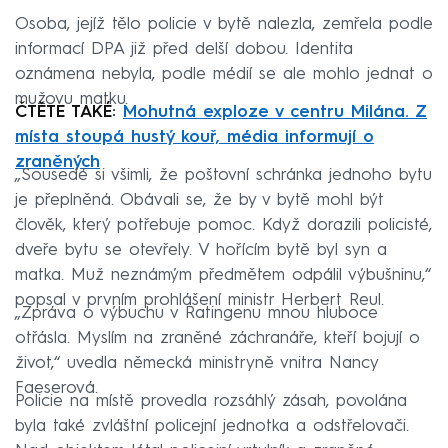
Osoba, jejíž tělo policie v bytě nalezla, zemřela podle
informací DPA již před delší dobou. Identita
oznámena nebyla, podle médií se ale mohlo jednat o
mužovu matku.
ČTĚTE TAKÉ:
Mohutná exploze v centru Milána. Z
místa stoupá hustý kouř, média informují o
zraněných
„Sousedé si všimli, že poštovní schránka jednoho bytu
je přeplněná. Obávali se, že by v bytě mohl být
člověk, který potřebuje pomoc. Když dorazili policisté,
dveře bytu se otevřely. V hořícím bytě byl syn a
matka. Muž neznámým předmětem odpálil výbušninu,“
popsal v prvním prohlášení ministr Herbert Reul.
„Zpráva o výbuchu v Ratingenu mnou hluboce
otřásla. Myslím na zraněné záchranáře, kteří bojují o
život,“ uvedla německá ministryně vnitra Nancy
Faeserová.
Policie na místě provedla rozsáhlý zásah, povolána
byla také zvláštní policejní jednotka a odstřelovači.