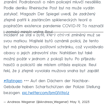
zranění. Podrobnosti o něm policejní mluvčí nesdělila.
Podle deníku Rheinische Post byl na muže vydán
zatykač. Magazín Der Spiegel uvedl, že zadržený
zřejmě patřil k zastáncům spikleneckých teorií a
popíračům existence pandemie COVID-19. To naznačil
i zemský ministr vnitra Reul.
Incident se stal v bytě, který obýval zmíněný muž se
Failed to fetch
svou matkou. Majitelé bytů oznámili policii, že tento
byt má přeplněnou poštovní schránku, což vyvolávalo
obavy o jejich zdravotní stav. Nahlášen byl také
možný požár v jednom z pokojů bytu. Po příjezdu
hasičů a policistů ale místem otřásla exploze. Reul
řekl, že ji zřejmě vyvolala mužova snaha byt zapálit.
#Ratingen
+++ Auf den Dächern der Nachbar-
Gebäude haben Scharfschützen der Polizei Stellung
bezogen.
pic.twitter.com/bmGlVitpIz
— Andreas Wegener (@Andreas_Wegener)
May 11, 2023