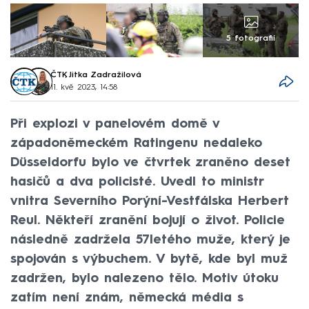
5 fotografií
ČTK
,
Jitka Zadražilová
11. kvě 2023, 14:58
Při explozi v panelovém domě v
západoněmeckém Ratingenu nedaleko
Düsseldorfu bylo ve čtvrtek zraněno deset
hasičů a dva policisté. Uvedl to ministr
vnitra Severního Porýní-Vestfálska Herbert
Reul. Někteří zranění bojují o život. Policie
následně zadržela 57letého muže, který je
spojován s výbuchem. V bytě, kde byl muž
zadržen, bylo nalezeno tělo. Motiv útoku
zatím není znám, německá média s