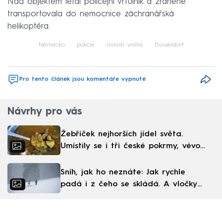
Nad objektem létal policejní vrtulník a zraněné
transportovala do nemocnice záchranářská
helikoptéra.
Německo
policie
ministr vnitra
Düsseldorf
Pro tento článek jsou komentáře vypnuté
Návrhy pro vás
Žebříček nejhorších jídel světa.
Umístily se i tři české pokrmy, vévodí
skandinávská kuchyně
Sníh, jak ho neznáte: Jak rychle
padá i z čeho se skládá. A vločky
nejsou bílé