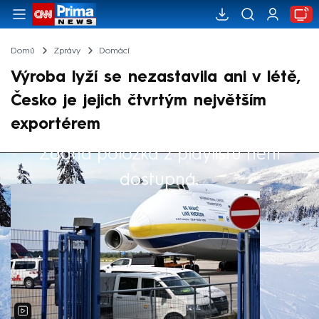
Domů
Zprávy
Domácí
Výroba lyží se nezastavila ani v létě,
Česko je jejich čtvrtým největším
exportérem
Žádná položka z playlistu není
Výběr redakce
dostupná.