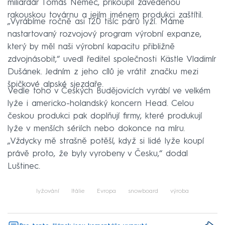
miliardář Tomáš Němec, přikoupil zavedenou
rakouskou továrnu a jejím jménem produkci zaštítil.
„Vyrábíme ročně asi 120 tisíc párů lyží. Máme
nastartovaný rozvojový program výrobní expanze,
který by měl naši výrobní kapacitu přibližně
zdvojnásobit,“ uvedl ředitel společnosti Kästle Vladimír
Dušánek. Jedním z jeho cílů je vrátit značku mezi
špičkové alpské sjezdaře.
Vedle toho v Českých Budějovicích vyrábí ve velkém
lyže i americko-holandský koncern Head. Celou
českou produkci pak doplňují firmy, které produkují
lyže v menších sériích nebo dokonce na míru.
„Vždycky mě strašně potěší, když si lidé lyže koupí
právě proto, že byly vyrobeny v Česku,“ dodal
Luštinec.
lyžování
Itálie
Evropa
snowboard
výroba