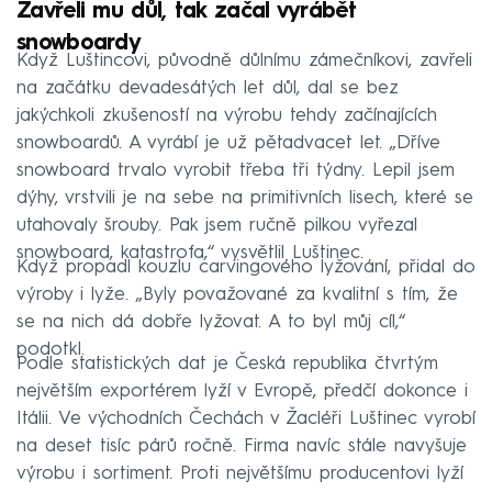
Zavřeli mu důl, tak začal vyrábět
snowboardy
Když Luštincovi, původně důlnímu zámečníkovi, zavřeli
na začátku devadesátých let důl, dal se bez
jakýchkoli zkušeností na výrobu tehdy začínajících
snowboardů. A vyrábí je už pětadvacet let. „Dříve
snowboard trvalo vyrobit třeba tři týdny. Lepil jsem
dýhy, vrstvili je na sebe na primitivních lisech, které se
utahovaly šrouby. Pak jsem ručně pilkou vyřezal
snowboard, katastrofa,“ vysvětlil Luštinec.
Když propadl kouzlu carvingového lyžování, přidal do
výroby i lyže. „Byly považované za kvalitní s tím, že
se na nich dá dobře lyžovat. A to byl můj cíl,“
podotkl.
Podle statistických dat je Česká republika čtvrtým
největším exportérem lyží v Evropě, předčí dokonce i
Itálii. Ve východních Čechách v Žacléři Luštinec vyrobí
na deset tisíc párů ročně. Firma navíc stále navyšuje
výrobu i sortiment. Proti největšímu producentovi lyží