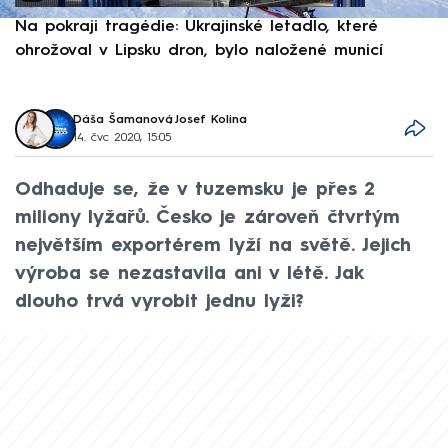
Na pokraji tragédie: Ukrajinské letadlo, které
P
ohrožoval v Lipsku dron, bylo naložené municí
e
Dáša Šamanová
,
Josef Kolina
14. čvc 2020, 15:05
Odhaduje se, že v tuzemsku je přes 2
miliony lyžařů. Česko je zároveň čtvrtým
největším exportérem lyží na světě. Jejich
výroba se nezastavila ani v létě. Jak
dlouho trvá vyrobit jednu lyži?